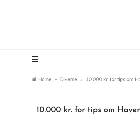
Skip
to
content
Home
»
Diverse
»
10.000 kr. for tips om H
10.000 kr. for tips om Haver