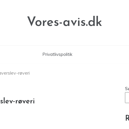
Vores-avis.dk
Privatlivspolitik
averslev-røveri
S
slev-røveri
R