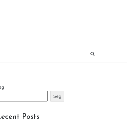
øg
Søg
ecent Posts