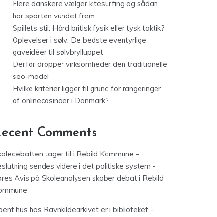
Flere danskere vælger kitesurfing og sådan
har sporten vundet frem
Spillets stil: Hård britisk fysik eller tysk taktik?
Oplevelser i sølv: De bedste eventyrlige
gaveidéer til sølvbrylluppet
Derfor dropper virksomheder den traditionelle
seo-model
Hvilke kriterier ligger til grund for rangeringer
af onlinecasinoer i Danmark?
Recent Comments
koledebatten tager til i Rebild Kommune –
slutning sendes videre i det politiske system -
ores Avis
på
Skoleanalysen skaber debat i Rebild
ommune
ent hus hos Ravnkildearkivet er i biblioteket -