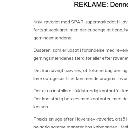
Kniv-røveriet mod SPAR-supermarkedet i Havers
fortsat uopklaret, men der er penge at tjene, hv
gerningsmændene.
Dusøren, som er udsat i forbindelse med røverie
gerningsmændenes færd før eller efter røveriet k
Det kan iøvrigt nævnes, at folkene bag den uge
lave optagelser til et kommende program, hvo
Der er nu installeret fuldstændig kontantfrit 
Der kan stadig betales med kontanter, men de
kassen.
Præcis en uge efter Haverslev-røveriet, altså i
nøjagtig samme mønster hos købmanden i Mø