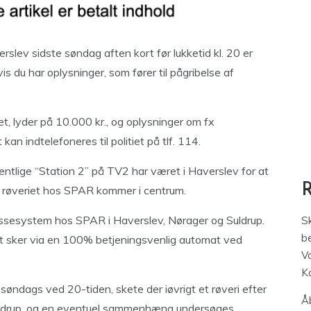
lev sidste søndag aften kort før lukketid kl. 20 er
is du har oplysninger, som fører til pågribelse af
t, lyder på 10.000 kr., og oplysninger om fx
an indtelefoneres til politiet på tlf. 114.
ntlige “Station 2” på TV2 har været i Haverslev for at
r røveriet hos SPAR kommer i centrum.
kassesystem hos SPAR i Haverslev, Nørager og Suldrup.
S
be
t sker via en 100% betjeningsvenlig automat ved
V
K
 søndags ved 20-tiden, skete der iøvrigt et røveri efter
Åb
ldrup, og en eventuel sammenhæng undersøges.