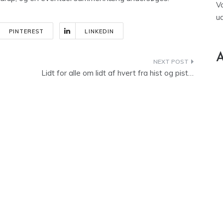
V
u
PINTEREST
LINKEDIN
A
Lidt for alle om lidt af hvert fra hist og pist…