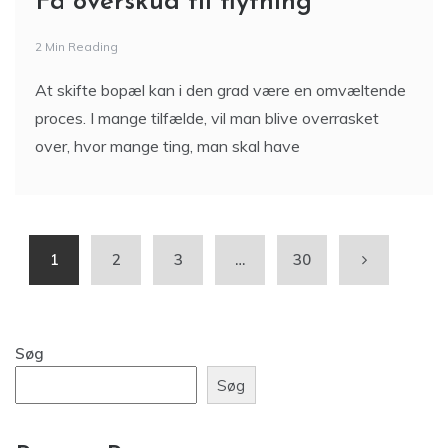
Få overskud til flytning
2 Min Reading
At skifte bopæl kan i den grad være en omvæltende
proces. I mange tilfælde, vil man blive overrasket
over, hvor mange ting, man skal have
1
2
3
…
30
Søg
Søg