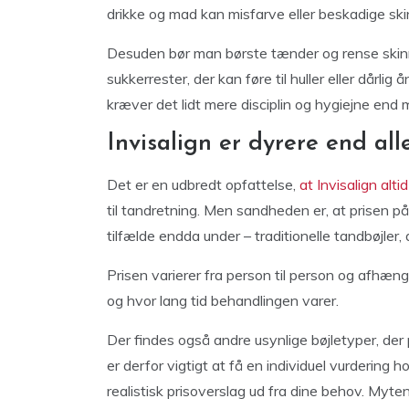
drikke og mad kan misfarve eller beskadige ski
Desuden bør man børste tænder og rense skinn
sukkerrester, der kan føre til huller eller dårlig
kræver det lidt mere disciplin og hygiejne end 
Invisalign er dyrere end al
Det er en udbredt opfattelse,
at Invisalign alti
til tandretning. Men sandheden er, at prisen på 
tilfælde endda under – traditionelle tandbøjle
Prisen varierer fra person til person og afhæn
og hvor lang tid behandlingen varer.
Der findes også andre usynlige bøjletyper, der 
er derfor vigtigt at få en individuel vurdering
realistisk prisoverslag ud fra dine behov. Myten