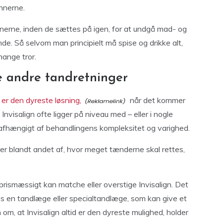
nnerne.
erne, inden de sættes på igen, for at undgå mad- og
 ånde. Så selvom man principielt må spise og drikke alt,
mange tror.
le andre tandretninger
d er den dyreste løsning,
når det kommer
Invisalign ofte ligger på niveau med – eller i nogle
r, afhængigt af behandlingens kompleksitet og varighed.
ger blandt andet af, hvor meget tænderne skal rettes,
prismæssigt kan matche eller overstige Invisalign. Det
 hos en tandlæge eller specialtandlæge, som kan give et
 om, at Invisalign altid er den dyreste mulighed, holder