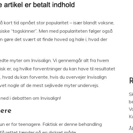
å kort tid opnået stor popularitet – især blandt voksne,
siske “togskinner”. Men med populariteten følger også
n gøre det svært at finde hoved og hale i, hvad der
redte myter om Invisalign. Vi gennemgår alt fra hvem
isk er, og hvilke forventninger du kan have til resultatet
af, hvad du kan forvente, hvis du overvejer Invisalign
vet nogle af de mest sejlivede myter undervejs.
S
 ned i debatten om Invisalign!
be
V
gere
K
kun er for teenagere. Faktisk er denne behandling
Åb
få rettet tænder på en diskret måde.