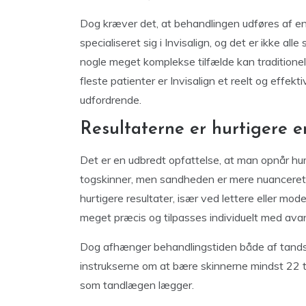
Dog kræver det, at behandlingen udføres af en
specialiseret sig i Invisalign, og det er ikke all
nogle meget komplekse tilfælde kan traditionel
fleste patienter er Invisalign et reelt og effekt
udfordrende.
Resultaterne er hurtigere 
Det er en udbredt opfattelse, at man opnår hurt
togskinner, men sandheden er mere nuanceret. F
hurtigere resultater, især ved lettere eller mod
meget præcis og tilpasses individuelt med avan
Dog afhænger behandlingstiden både af tandsti
instrukserne om at bære skinnerne mindst 22 t
som tandlægen lægger.