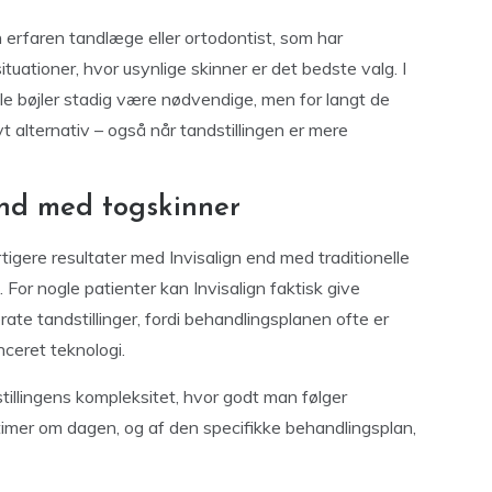
 erfaren tandlæge eller ortodontist, som har
e situationer, hvor usynlige skinner er det bedste valg. I
le bøjler stadig være nødvendige, men for langt de
ivt alternativ – også når tandstillingen er mere
end med togskinner
igere resultater med Invisalign end med traditionelle
or nogle patienter kan Invisalign faktisk give
erate tandstillinger, fordi behandlingsplanen ofte er
ceret teknologi.
llingens kompleksitet, hvor godt man følger
imer om dagen, og af den specifikke behandlingsplan,