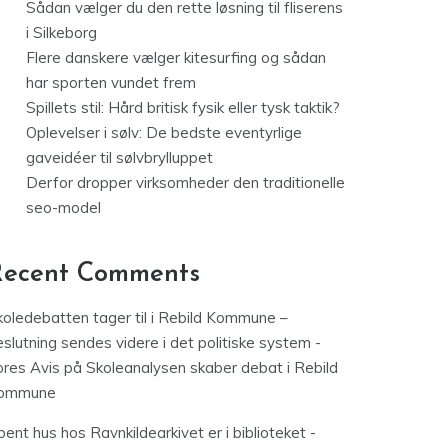
Sådan vælger du den rette løsning til fliserens
i Silkeborg
Flere danskere vælger kitesurfing og sådan
har sporten vundet frem
Spillets stil: Hård britisk fysik eller tysk taktik?
Oplevelser i sølv: De bedste eventyrlige
gaveidéer til sølvbrylluppet
Derfor dropper virksomheder den traditionelle
seo-model
Recent Comments
koledebatten tager til i Rebild Kommune –
slutning sendes videre i det politiske system -
ores Avis
på
Skoleanalysen skaber debat i Rebild
ommune
ent hus hos Ravnkildearkivet er i biblioteket -