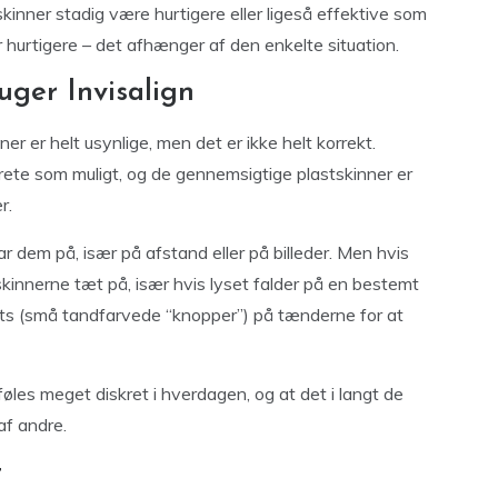
inner stadig være hurtigere eller ligeså effektive som
n er hurtigere – det afhænger af den enkelte situation.
uger Invisalign
ner er helt usynlige, men det er ikke helt korrekt.
skrete som muligt, og de gennemsigtige plastskinner er
r.
har dem på, især på afstand eller på billeder. Men hvis
kinnerne tæt på, især hvis lyset falder på en bestemt
nts (små tandfarvede “knopper”) på tænderne for at
føles meget diskret i hverdagen, og at det i langt de
af andre.
t