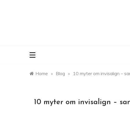
Skip
to
content
Home
»
Blog
»
10 myter om invisalign – san
10 myter om invisalign – san