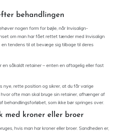
efter behandlingen
høver nogen form for bøjle, når Invisalign-
anset om man har fået rettet tænder med Invisalign
e en tendens til at bevæge sig tilbage til deres
 en såkaldt retainer – enten en aftagelig eller fast
nye, rette position og sikrer, at du får varige
 hvor ofte man skal bruge sin retainer, afhænger af
 af behandlingsforløbet, som ikke bør springes over.
olk med kroner eller broer
bruges, hvis man har kroner eller broer. Sandheden er,