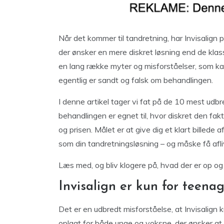
Når det kommer til tandretning, har Invisalign p
der ønsker en mere diskret løsning end de klas
en lang række myter og misforståelser, som ka
egentlig er sandt og falsk om behandlingen.
I denne artikel tager vi fat på de 10 mest udb
behandlingen er egnet til, hvor diskret den fakt
og prisen. Målet er at give dig et klart billede 
som din tandretningsløsning – og måske få afli
Læs med, og bliv klogere på, hvad der er op og
Invisalign er kun for teena
Det er en udbredt misforståelse, at Invisalign 
oplagt for både unge og voksne, der ønsker at 