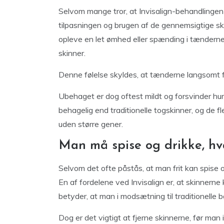
Selvom mange tror, at Invisalign-behandlingen e
tilpasningen og brugen af de gennemsigtige ski
opleve en let ømhed eller spænding i tænderne 
skinner.
Denne følelse skyldes, at tænderne langsomt fly
Ubehaget er dog oftest mildt og forsvinder hurti
behagelig end traditionelle togskinner, og de f
uden større gener.
Man må spise og drikke, hv
Selvom det ofte påstås, at man frit kan spise og
En af fordelene ved Invisalign er, at skinnerne 
betyder, at man i modsætning til traditionelle
Dog er det vigtigt at fjerne skinnerne, før ma