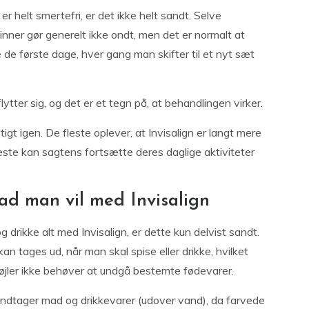
r helt smertefri, er det ikke helt sandt. Selve
nner gør generelt ikke ondt, men det er normalt at
de første dage, hver gang man skifter til et nyt sæt
tter sig, og det er et tegn på, at behandlingen virker.
gt igen. De fleste oplever, at Invisalign er langt mere
leste kan sagtens fortsætte deres daglige aktiviteter
ad man vil med Invisalign
 drikke alt med Invisalign, er dette kun delvist sandt.
kan tages ud, når man skal spise eller drikke, hvilket
 bøjler ikke behøver at undgå bestemte fødevarer.
n indtager mad og drikkevarer (udover vand), da farvede