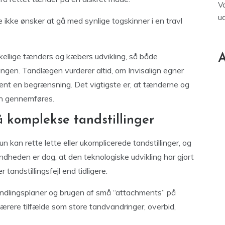
V
u
 ikke ønsker at gå med synlige togskinner i en travl
skellige tænders og kæbers udvikling, så både
A
gen. Tandlægen vurderer altid, om Invisalign egner
ldent en begrænsning. Det vigtigste er, at tænderne og
an gennemføres.
å komplekse tandstillinger
un kan rette lette eller ukomplicerede tandstillinger, og
ndheden er dog, at den teknologiske udvikling har gjort
r tandstillingsfejl end tidligere.
ndlingsplaner og brugen af små “attachments” på
ærere tilfælde som store tandvandringer, overbid,