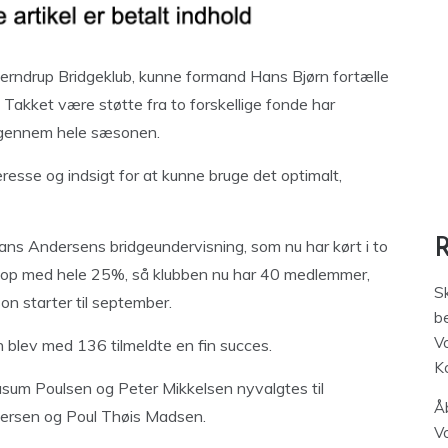
 Terndrup Bridgeklub, kunne formand Hans Bjørn fortælle
. Takket være støtte fra to forskellige fonde har
r gennem hele sæsonen.
esse og indsigt for at kunne bruge det optimalt,
ns Andersens bridgeundervisning, som nu har kørt i to
t op med hele 25%, så klubben nu har 40 medlemmer,
S
n starter til september.
be
V
n blev med 136 tilmeldte en fin succes.
K
sum Poulsen og Peter Mikkelsen nyvalgtes til
Åb
ersen og Poul Thøis Madsen.
V