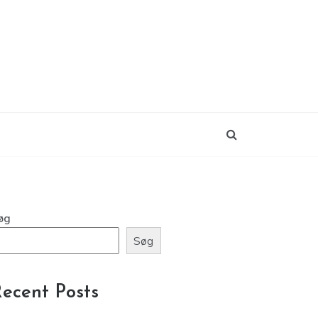
øg
Søg
ecent Posts