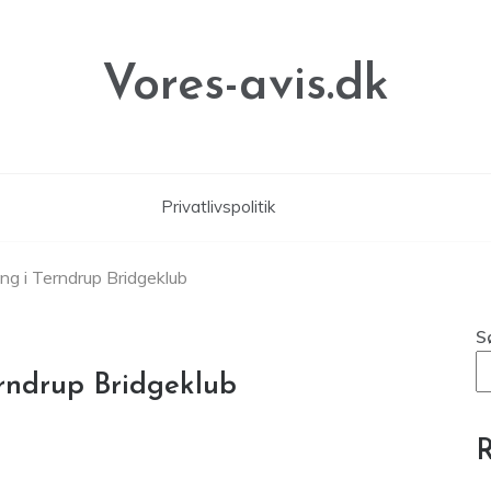
Vores-avis.dk
Privatlivspolitik
 i Terndrup Bridgeklub
S
rndrup Bridgeklub
R