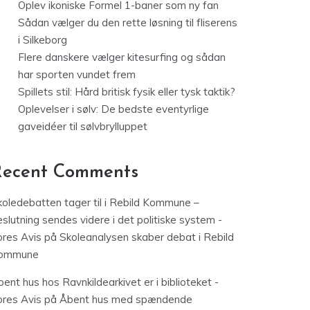
Oplev ikoniske Formel 1-baner som ny fan
Sådan vælger du den rette løsning til fliserens
i Silkeborg
Flere danskere vælger kitesurfing og sådan
har sporten vundet frem
Spillets stil: Hård britisk fysik eller tysk taktik?
Oplevelser i sølv: De bedste eventyrlige
gaveidéer til sølvbrylluppet
Recent Comments
koledebatten tager til i Rebild Kommune –
slutning sendes videre i det politiske system -
ores Avis
på
Skoleanalysen skaber debat i Rebild
ommune
ent hus hos Ravnkildearkivet er i biblioteket -
ores Avis
på
Åbent hus med spændende