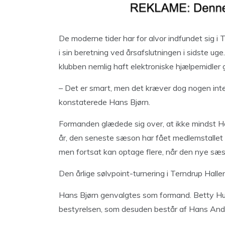
De moderne tider har for alvor indfundet sig i
i sin beretning ved årsafslutningen i sidste uge
klubben nemlig haft elektroniske hjælpemidle
– Det er smart, men det kræver dog nogen inter
konstaterede Hans Bjørn.
Formanden glædede sig over, at ikke mindst Ha
år, den seneste sæson har fået medlemstalle
men fortsat kan optage flere, når den nye sæso
Den årlige sølvpoint-turnering i Terndrup Halle
Hans Bjørn genvalgtes som formand. Betty Hu
bestyrelsen, som desuden består af Hans And