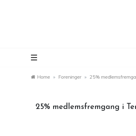
Skip
to
content
Home
»
Foreninger
»
25% medlemsfremgang
25% medlemsfremgang i Te