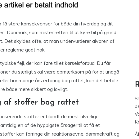
an få store konsekvenser for både din hverdag og dit
ter i Danmark, som mister retten til at køre bil på grund
et. Det skyldes ofte, at man undervurderer alvoren af
der reglerne godt nok.
piske fejl, der kan føre til et kørselsforbud. Du får
uationer du særligt skal være opmærksom på for at undgå
 eller har mange års erfaring bag rattet, kan det betale
re både mere sikkert og lovligt.
S
 af stoffer bag rattet
be
V
foriserende stoffer er blandt de mest alvorlige
K
amtidig en af de hyppigste årsager til at få et
 stoffer kan forringe din reaktionsevne, dømmekraft og
Åb