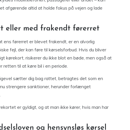
er det afgørende altid at holde fokus på vejen og lade
t eller med frakendt førerret
at ens førerret er blevet frakendt, er en alvorlig
e fejl, der kan føre til kørselsforbud. Hvis du bliver
igt kørekort, risikerer du ikke blot en bøde, men også at
 retten til at køre bil i en periode.
lligevel sætter dig bag rattet, betragtes det som en
nu strengere sanktioner, herunder forlænget
.
ørekortet er gyldigt, og at man ikke kører, hvis man har
selsloven og hensynsløs kørsel