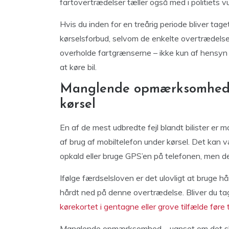
fartovertrædelser tæller også med i politiets vu
Hvis du inden for en treårig periode bliver tage
kørselsforbud, selvom de enkelte overtrædelser i
overholde fartgrænserne – ikke kun af hensyn ti
at køre bil.
Manglende opmærksomhed o
kørsel
En af de mest udbredte fejl blandt bilister e
af brug af mobiltelefon under kørsel. Det kan v
opkald eller bruge GPS’en på telefonen, men de
Ifølge færdselsloven er det ulovligt at bruge hå
hårdt ned på denne overtrædelse. Bliver du tag
kørekortet i gentagne eller grove tilfælde føre t
Manglende opmærksomhed – uanset om det skyl