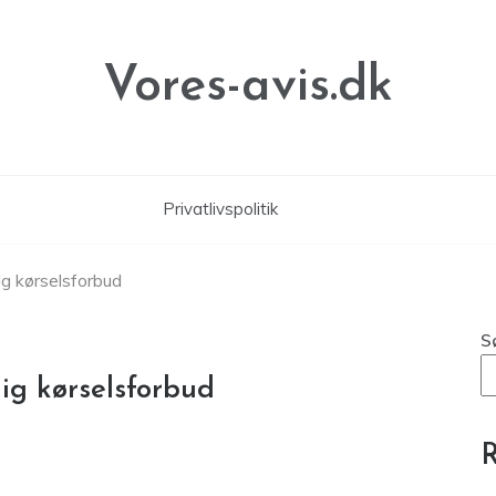
Vores-avis.dk
Privatlivspolitik
dig kørselsforbud
S
dig kørselsforbud
R