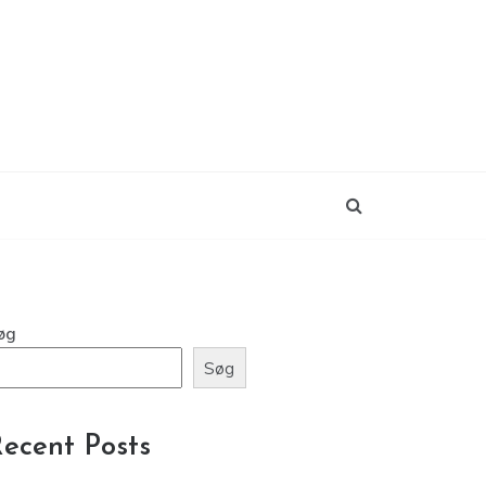
øg
Søg
ecent Posts