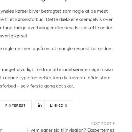
nsløs kørsel bliver betragtet som nogle af de mest
føre til et kørselsforbud. Dette dækker eksempelvis over
foretage farlige overhalinger eller bevidst udsætte andre
varlig kørsel.
e reglerne, men også om at mangle respekt for andres
meget alvorligt, fordi de ofte indebærer en øget risiko
et i denne type forseelser, kan du forvente både store
lsforbud – selv første gang det sker.
PINTEREST
LINKEDIN
gn
Hvem egner sig til invisalign? Eksperternes