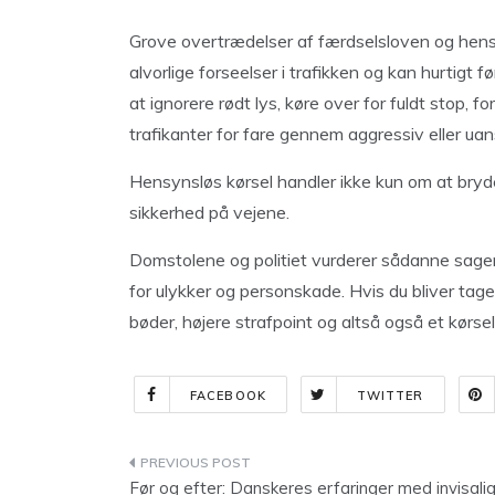
Grove overtrædelser af færdselsloven og hensy
alvorlige forseelser i trafikken og kan hurtigt 
at ignorere rødt lys, køre over for fuldt stop, 
trafikanter for fare gennem aggressiv eller uans
Hensynsløs kørsel handler ikke kun om at bryd
sikkerhed på vejene.
Domstolene og politiet vurderer sådanne sager 
for ulykker og personskade. Hvis du bliver tag
bøder, højere strafpoint og altså også et kørse
FACEBOOK
TWITTER
Indlægsnavigation
Før og efter: Danskeres erfaringer med invisali