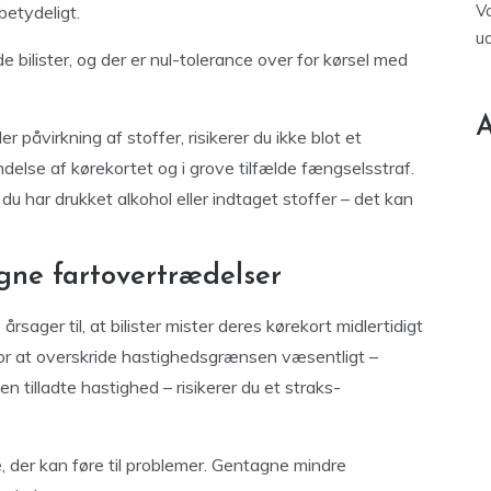
V
betydeligt.
u
 bilister, og der er nul-tolerance over for kørsel med
A
er påvirkning af stoffer, risikerer du ikke blot et
delse af kørekortet og i grove tilfælde fængselsstraf.
s du har drukket alkohol eller indtaget stoffer – det kan
gne fartovertrædelser
årsager til, at bilister mister deres kørekort midlertidigt
t for at overskride hastighedsgrænsen væsentligt –
tilladte hastighed – risikerer du et straks-
e, der kan føre til problemer. Gentagne mindre