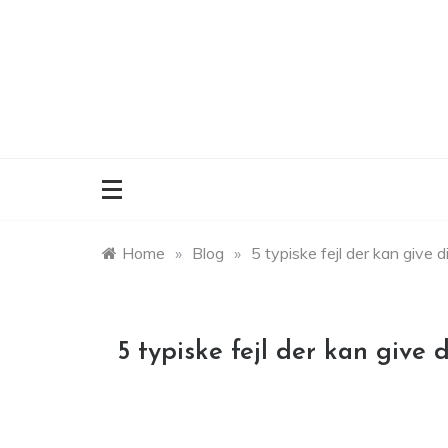
Skip
to
content
Home
»
Blog
»
5 typiske fejl der kan give 
5 typiske fejl der kan give 