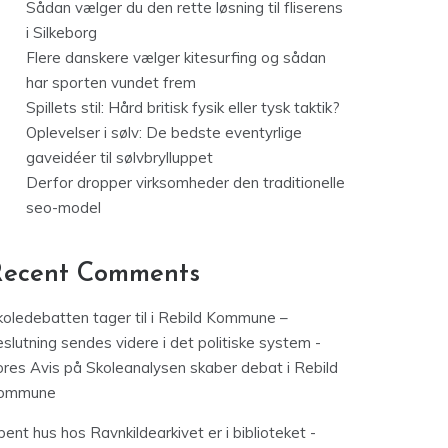
Sådan vælger du den rette løsning til fliserens
i Silkeborg
Flere danskere vælger kitesurfing og sådan
har sporten vundet frem
Spillets stil: Hård britisk fysik eller tysk taktik?
Oplevelser i sølv: De bedste eventyrlige
gaveidéer til sølvbrylluppet
Derfor dropper virksomheder den traditionelle
seo-model
Recent Comments
koledebatten tager til i Rebild Kommune –
slutning sendes videre i det politiske system -
ores Avis
på
Skoleanalysen skaber debat i Rebild
ommune
ent hus hos Ravnkildearkivet er i biblioteket -