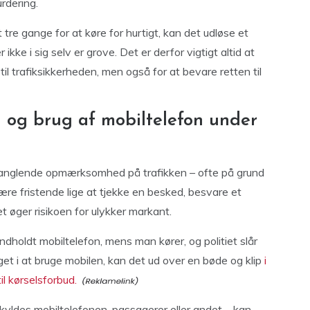
rdering.
t tre gange for at køre for hurtigt, kan det udløse et
kke i sig selv er grove. Det er derfor vigtigt altid at
l trafiksikkerheden, men også for at bevare retten til
g brug af mobiltelefon under
r manglende opmærksomhed på trafikken – ofte på grund
ære fristende lige at tjekke en besked, besvare et
t øger risikoen for ulykker markant.
ndholdt mobiltelefon, mens man kører, og politiet slår
et i at bruge mobilen, kan det ud over en bøde og klip
i
il kørselsforbud.
des mobiltelefonen, passagerer eller andet – kan