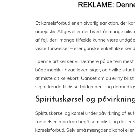
Et kørselsforbud er en alvorlig sanktion, der k
arbejdsliv. Alligevel er der hvert år mange bilis
af fejl, der i mange tilfælde kunne være undgå
visse forseelser – eller ganske enkelt ikke ken
I denne artikel ser vi nærmere på de fem mest ty
både indblik i, hvad loven siger, og hvilke sit
at miste dit kørekort. Uanset om du er ny bilist
sig at kende til disse faldgruber – og dermed kø
Spirituskørsel og påvirkning
Spirituskørsel og kørsel under påvirkning af eu
forseelser, man kan begå som bilist, og det er s
kørselsforbud. Selv små mængder alkohol eller