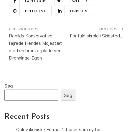
FACEBOOK
TWITTER
PINTEREST
LINKEDIN
Indlægsnavigation
Rebilds Konservative
For fuld skrald i Skibsted…
fejrede Hendes Majestæt
med en bronze-plade ved
Dronninge-Egen
Søg
Søg
Recent Posts
Oplev ikoniske Formel 1-baner som ny fan