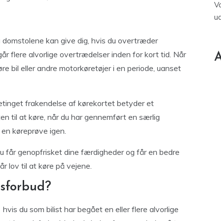
V
u
og domstolene kan give dig, hvis du overtræder
r flere alvorlige overtrædelser inden for kort tid. Når
A
køre bil eller andre motorkøretøjer i en periode, uanset
betinget frakendelse af kørekortet betyder et
en til at køre, når du har gennemført en særlig
 en køreprøve igen.
du får genopfrisket dine færdigheder og får en bedre
r lov til at køre på vejene.
lsforbud?
hvis du som bilist har begået en eller flere alvorlige