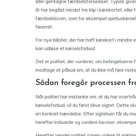
eller gentagne færdselsforseelser. Typisk gives
år har begået mindst tre klip i kørekortet, elle
færdselsloven, som for eksempel spirituskørsel
førerret.
For nye bilister, der har haft kørekort i mindre 
kan udløse et kørselsforbud.
Det er politiet, der vurderer, om betingelserne fo
modtage et påbud om, at du ikke må føre motork
Sådan foregår processen fra 
Når politiet har mistanke om, at du har overtrå
kørselsforbud, vil du først blive sigtet. Dette s
en konkret hændelse. Efter sigtelsen får du muli
herefter indsamle og vurdere beviser, eksempelv
Herefter sender politiet sagen videre til ankla