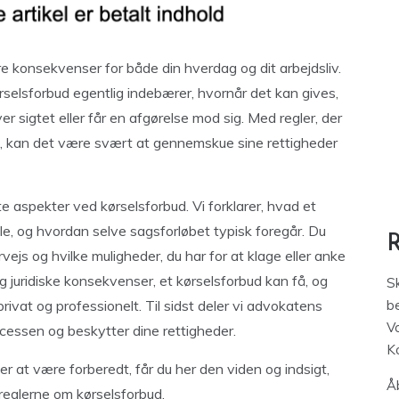
re konsekvenser for både din hverdag og dit arbejdsliv.
selsforbud egentlig indebærer, hvornår det kan gives,
r sigtet eller får en afgørelse mod sig. Med regler, der
e, kan det være svært at gennemskue sine rettigheder
te aspekter ved kørselsforbud. Vi forklarer, hvad et
e, og hvordan selve sagsforløbet typisk foregår. Du
vejs og hvilke muligheder, du har for at klage eller anke
g juridiske konsekvenser, et kørselsforbud kan få, og
S
ivat og professionelt. Til sidst deler vi advokatens
be
V
ocessen og beskytter dine rettigheder.
K
er at være forberedt, får du her den viden og indsigt,
Åb
 reglerne om kørselsforbud.