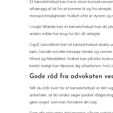
Et kørselsforbud kan have store konsekvenser f
afhængig af bil for at komme til og fra arbejde
transportmuligheder, hvilket ofte er dyrere og
I nogle tilfælde kan et kørselsforbud true dit jo
anden måde har brug for bil i dit arbejde.
Også i privatlivet kan et kørselsforbud skabe u
børn, handle ind eller besøge familie og venne
frihed og fleksibilitet, hvilket kan påvirke livs
bedst muligt kan tilpasse dig situationen, hvis 
Gode råd fra advokaten ved
Når du står over for et kørselsforbud, er det v
anbefaler, at du straks søger juridisk rådgivnin
gøre noget, som kan forværre din sag.
Gem alle relevante dokumenter, såsom sigtelse og