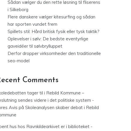
Sådan vælger du den rette løsning til fliserens
i Silkeborg
Flere danskere vælger kitesurfing og sådan
har sporten vundet frem
Spillets stil: Hård britisk fysik eller tysk taktik?
Oplevelser i sølv: De bedste eventyrlige
gaveidéer til sølvbrylluppet
Derfor dropper virksomheder den traditionelle
seo-model
Recent Comments
koledebatten tager til i Rebild Kommune –
slutning sendes videre i det politiske system -
ores Avis
på
Skoleanalysen skaber debat i Rebild
ommune
ent hus hos Ravnkildearkivet er i biblioteket -