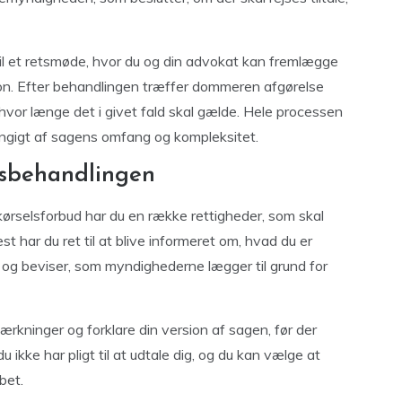
t til et retsmøde, hvor du og din advokat kan fremlægge
on. Efter behandlingen træffer dommeren afgørelse
 hvor længe det i givet fald skal gælde. Hele processen
hængigt af sagens omfang og kompleksitet.
gsbehandlingen
ørselsforbud har du en række rettigheder, som skal
st har du ret til at blive informeret om, hvad du er
er og beviser, som myndighederne lægger til grund for
rkninger og forklare din version af sagen, før der
u ikke har pligt til at udtale dig, og du kan vælge at
bet.