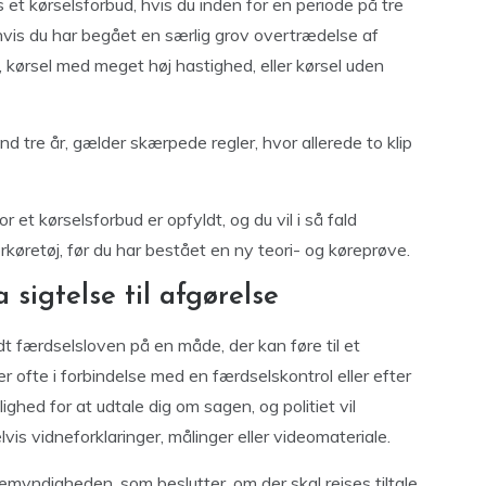
 et kørselsforbud, hvis du inden for en periode på tre
r hvis du har begået en særlig grov overtrædelse af
, kørsel med meget høj hastighed, eller kørsel uden
end tre år, gælder skærpede regler, hvor allerede to klip
r et kørselsforbud er opfyldt, og du vil i så fald
øretøj, før du har bestået en ny teori- og køreprøve.
sigtelse til afgørelse
dt færdselsloven på en måde, der kan føre til et
ker ofte i forbindelse med en færdselskontrol eller efter
ghed for at udtale dig om sagen, og politiet vil
is vidneforklaringer, målinger eller videomateriale.
gemyndigheden, som beslutter, om der skal rejses tiltale,