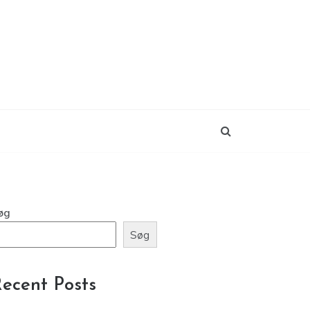
øg
Søg
ecent Posts