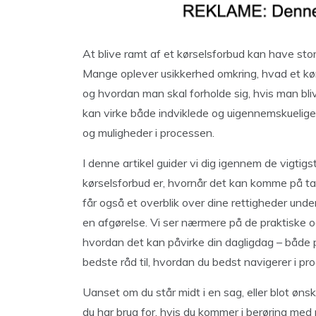
At blive ramt af et kørselsforbud kan have sto
Mange oplever usikkerhed omkring, hvad et kør
og hvordan man skal forholde sig, hvis man blive
kan virke både indviklede og uigennemskuelig
og muligheder i processen.
I denne artikel guider vi dig igennem de vigtigs
kørselsforbud er, hvornår det kan komme på tal
får også et overblik over dine rettigheder under
en afgørelse. Vi ser nærmere på de praktiske o
hvordan det kan påvirke din dagligdag – både pr
bedste råd til, hvordan du bedst navigerer i pr
Uanset om du står midt i en sag, eller blot ønsk
du har brug for, hvis du kommer i berøring med