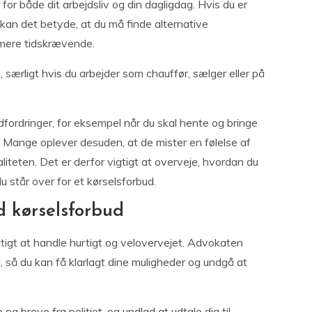
or både dit arbejdsliv og din dagligdag. Hvis du er
, kan det betyde, at du må finde alternative
 mere tidskrævende.
b, særligt hvis du arbejder som chauffør, sælger eller på
dfordringer, for eksempel når du skal hente og bringe
r. Mange oplever desuden, at de mister en følelse af
kvaliteten. Det er derfor vigtigt at overveje, hvordan du
du står over for et kørselsforbud.
 kørselsforbud
igtigt at handle hurtigt og velovervejet. Advokaten
g, så du kan få klarlagt dine muligheder og undgå at
 breve fra politiet, og undlad at udtale dig til