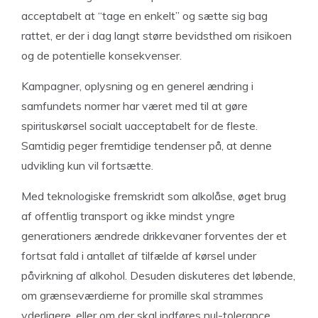
acceptabelt at “tage en enkelt” og sætte sig bag
rattet, er der i dag langt større bevidsthed om risikoen
og de potentielle konsekvenser.
Kampagner, oplysning og en generel ændring i
samfundets normer har været med til at gøre
spirituskørsel socialt uacceptabelt for de fleste.
Samtidig peger fremtidige tendenser på, at denne
udvikling kun vil fortsætte.
Med teknologiske fremskridt som alkolåse, øget brug
af offentlig transport og ikke mindst yngre
generationers ændrede drikkevaner forventes der et
fortsat fald i antallet af tilfælde af kørsel under
påvirkning af alkohol. Desuden diskuteres det løbende,
om grænseværdierne for promille skal strammes
yderligere, eller om der skal indføres nul-tolerance,