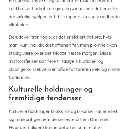
En udbredt myte er også, at kaffe, frisk luft eller en
kold bruser hurtigt kan gøre én ædru, men det eneste,
der virkelig hjælper, er tid – kroppen skal selv nedbryde
alkoholen.
Derudover tror nogle, at det er sikkert at køre, hvis
man “kun” har drukket aftenen før, men promillen kan
stadig være over det tilladte næste morgen. Disse
misforståelser kan føre til farlige situationer og
alvorlige konsekvenser, både for føreren selv og andre
trafikanter.
Kulturelle holdninger og
fremtidige tendenser
Kulturelle holdninger til alkohol og bilkørsel har ændret
sig markant gennem de seneste årtier i Danmark.
Hvor det tidligere kunne opfattes som relativt