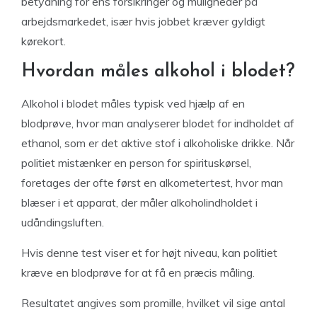
betydning for ens forsikringer og muligheder på
arbejdsmarkedet, især hvis jobbet kræver gyldigt
kørekort.
Hvordan måles alkohol i blodet?
Alkohol i blodet måles typisk ved hjælp af en
blodprøve, hvor man analyserer blodet for indholdet af
ethanol, som er det aktive stof i alkoholiske drikke. Når
politiet mistænker en person for spirituskørsel,
foretages der ofte først en alkometertest, hvor man
blæser i et apparat, der måler alkoholindholdet i
udåndingsluften.
Hvis denne test viser et for højt niveau, kan politiet
kræve en blodprøve for at få en præcis måling.
Resultatet angives som promille, hvilket vil sige antal