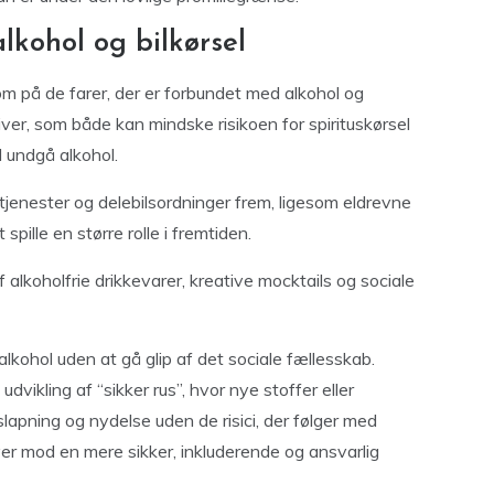
alkohol og bilkørsel
 på de farer, der er forbundet med alkohol og
iver, som både kan mindske risikoen for spirituskørsel
l undgå alkohol.
jenester og delebilsordninger frem, ligesom eldrevne
pille en større rolle i fremtiden.
 alkoholfrie drikkevarer, kreative mocktails og sociale
l alkohol uden at gå glip af det sociale fællesskab.
vikling af “sikker rus”, hvor nye stoffer eller
slapning og nydelse uden de risici, der følger med
ver mod en mere sikker, inkluderende og ansvarlig