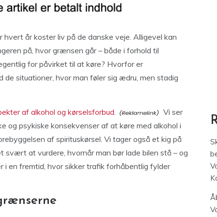
er hvert år koster liv på de danske veje. Alligevel kan
eren på, hvor grænsen går – både i forhold til
entlig for påvirket til at køre? Hvorfor er
de situationer, hvor man føler sig ædru, men stadig
spekter af alkohol og kørselsforbud.
Vi ser
e og psykiske konsekvenser af at køre med alkohol i
 forebyggelsen af spirituskørsel. Vi tager også et kig på
S
t svært at vurdere, hvornår man bør lade bilen stå – og
be
r i en fremtid, hvor sikker trafik forhåbentlig fylder
V
K
Åb
grænserne
V