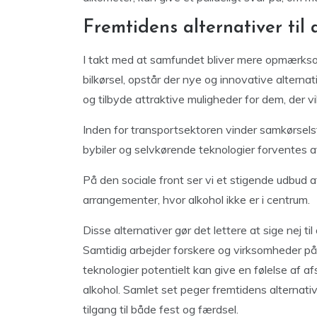
Fremtidens alternativer til 
I takt med at samfundet bliver mere opmærksom
bilkørsel, opstår der nye og innovative alternat
og tilbyde attraktive muligheder for dem, der vi
Inden for transportsektoren vinder samkørselst
bybiler og selvkørende teknologier forventes at s
På den sociale front ser vi et stigende udbud af
arrangementer, hvor alkohol ikke er i centrum.
Disse alternativer gør det lettere at sige nej ti
Samtidig arbejder forskere og virksomheder på ud
teknologier potentielt kan give en følelse af af
alkohol. Samlet set peger fremtidens alternati
tilgang til både fest og færdsel.