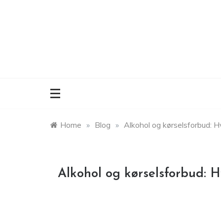
Skip
to
content
Home
»
Blog
»
Alkohol og kørselsforbud: 
Alkohol og kørselsforbud: 