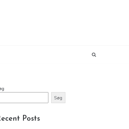
øg
Søg
ecent Posts