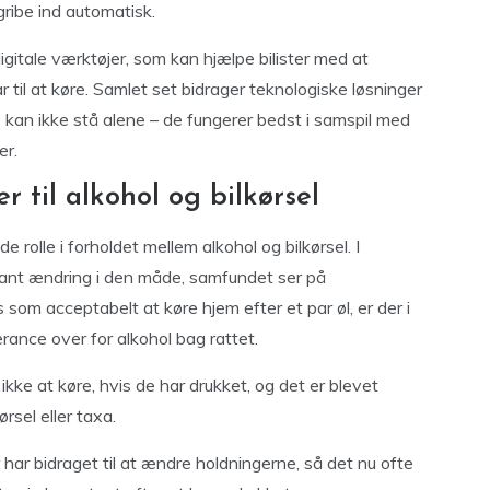
ribe ind automatisk.
gitale værktøjer, som kan hjælpe bilister med at
 til at køre. Samlet set bidrager teknologiske løsninger
de kan ikke stå alene – de fungerer bedst i samspil med
er.
 til alkohol og bilkørsel
 rolle i forholdet mellem alkohol og bilkørsel. I
nt ændring i den måde, samfundet ser på
s som acceptabelt at køre hjem efter et par øl, er der i
rance over for alkohol bag rattet.
ke at køre, hvis de har drukket, og det er blevet
rsel eller taxa.
ar bidraget til at ændre holdningerne, så det nu ofte