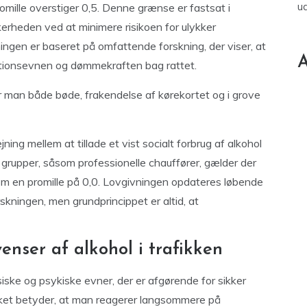
u
promille overstiger 0,5. Denne grænse er fastsat i
kkerheden ved at minimere risikoen for ulykker
vningen er baseret på omfattende forskning, der viser, at
A
tionsevnen og dømmekraften bag rattet.
r man både bøde, frakendelse af kørekortet og i grove
ning mellem at tillade et vist socialt forbrug af alkohol
 grupper, såsom professionelle chauffører, gælder der
 om en promille på 0,0. Lovgivningen opdateres løbende
skningen, men grundprincippet er altid, at
enser af alkohol i trafikken
iske og psykiske evner, der er afgørende for sikker
lket betyder, at man reagerer langsommere på