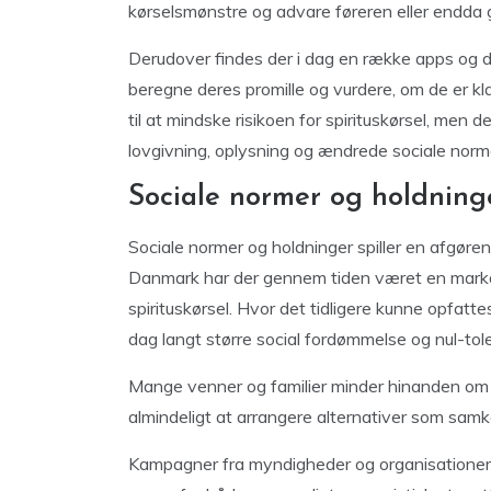
kørselsmønstre og advare føreren eller endda g
Derudover findes der i dag en række apps og di
beregne deres promille og vurdere, om de er klar
til at mindske risikoen for spirituskørsel, men 
lovgivning, oplysning og ændrede sociale norm
Sociale normer og holdninger
Sociale normer og holdninger spiller en afgørende
Danmark har der gennem tiden været en marka
spirituskørsel. Hvor det tidligere kunne opfatte
dag langt større social fordømmelse og nul-tole
Mange venner og familier minder hinanden om ik
almindeligt at arrangere alternativer som samkø
Kampagner fra myndigheder og organisationer h