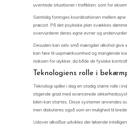
uventede situationer i trafikken, som for ekse
Samtidig forringes koordinationen mellem øjne 
præcist. På det psykiske plan svækkes dømmekr
overvurderer deres egne evner og undervurderer
Desuden kan selv små mængder alkohol give en 
kan føre til uopmærksomhed og manglende konc
risikoen for ulykker, da både de fysiske kontro
Teknologiens rolle i bekæmp
Teknologi spiller i dag en stadig større rolle i 
stigende grad med avancerede sikkerhedssyste
bilen kan startes. Disse systemer anvendes især 
men diskuteres også som en mulighed til bred
Udover alkolåse udvikles der løbende intelligen