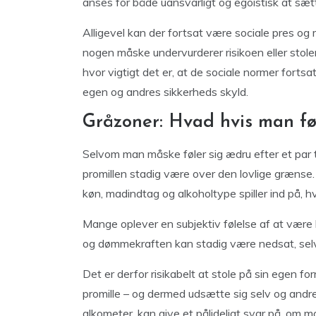
anses for både uansvarligt og egoistisk at sætt
Alligevel kan der fortsat være sociale pres og
nogen måske undervurderer risikoen eller stol
hvor vigtigt det er, at de sociale normer fortsat
egen og andres sikkerheds skyld.
Gråzoner: Hvad hvis man fø
Selvom man måske føler sig ædru efter et par t
promillen stadig være over den lovlige grænse. 
køn, madindtag og alkoholtype spiller ind på, h
Mange oplever en subjektiv følelse af at vær
og dømmekraften kan stadig være nedsat, selv 
Det er derfor risikabelt at stole på sin egen f
promille – og dermed udsætte sig selv og andre 
alkometer, kan give et pålideligt svar på, om m