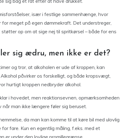
e sig bag et rat efter at have drukket.
 misforståelser, især i festlige sammenhænge, hvor
er for meget på egen dømmekraft. Det understreger,
 støtter op om at sige nej til spritkørsel – både for ens
ler sig ædru, men ikke er det?
imer og tror, at alkoholen er ude af kroppen, kan
Alkohol påvirker os forskelligt, og både kropsvægt,
vor hurtigt kroppen nedbryder alkohol.
e klar i hovedet, men reaktionsevnen, opmærksomheden
når man ikke længere føler sig beruset.
ornemmelse, da man kan komme til at køre bil med ulovlig
for fare. Kun en egentlig måling, f.eks. med et
an er under den lovlige promillegrænse.