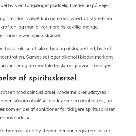
mpel hvis en fodgænger pludselig træder ud på vejen.
og hænder, hvilket kan gøre det svært at styre bilen
aften, og man bliver mere risikovillig; mange
 farerne ved spirituskørsel.
falsk følelse af sikkerhed og afslappethed, hvilket
entration. Samlet set øger alkohol i blodet markant
lfunktioner og de mentale beslutningsevner forringes.
else af spirituskørsel
indsatsen mod spirituskørsel. Moderne biler udstyres i
mer, såsom alkolåse, der kræver en alkoholtest, før
som en del af sanktioner for tidligere spiritusbilister,
ere anvendelse.
te førerassistentsystemer, der kan registrere usikre