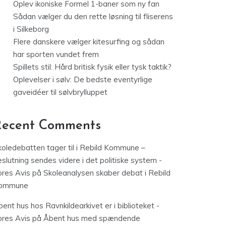
Oplev ikoniske Formel 1-baner som ny fan
Sådan vælger du den rette løsning til fliserens
i Silkeborg
Flere danskere vælger kitesurfing og sådan
har sporten vundet frem
Spillets stil: Hård britisk fysik eller tysk taktik?
Oplevelser i sølv: De bedste eventyrlige
gaveidéer til sølvbrylluppet
Recent Comments
koledebatten tager til i Rebild Kommune –
slutning sendes videre i det politiske system -
ores Avis
på
Skoleanalysen skaber debat i Rebild
ommune
ent hus hos Ravnkildearkivet er i biblioteket -
ores Avis
på
Åbent hus med spændende