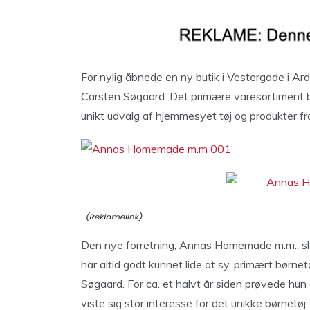
For nylig åbnede en ny butik i Vestergade i A
Carsten Søgaard. Det primære varesortiment b
unikt udvalg af hjemmesyet tøj og produkter fr
Den nye forretning, Annas Homemade m.m., slo
har altid godt kunnet lide at sy, primært børnet
Søgaard. For ca. et halvt år siden prøvede hun 
viste sig stor interesse for det unikke børnetøj