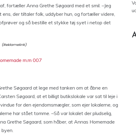
V
 af, fortæller Anna Grethe Søgaard med et smil. –Jeg
u
t ens, der tiltaler folk, uddyber hun, og fortæller videre,
prøver og så bestille et stykke tøj syet i netop det
A
rethe Søgaard at lege med tanken om at åbne en
ten Søgaard, at et billigt butikslokale var sat til leje i
gs vindue for den ejendomsmægler, som ejer lokalerne, og
alerne har stået tomme. –Så var lokalet der pludselig,
 Anna Grethe Søgaard, som håber, at Annas Homemade
i byen.