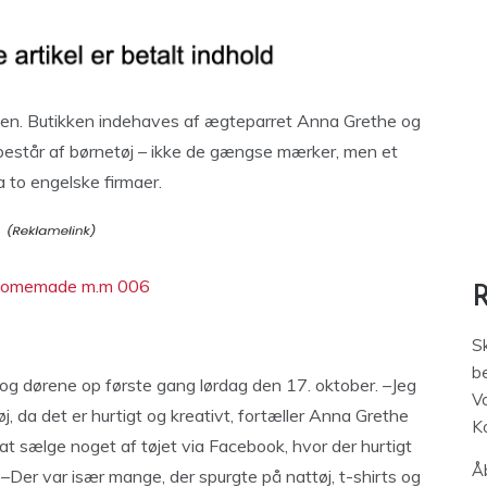
rden. Butikken indehaves af ægteparret Anna Grethe og
estår af børnetøj – ikke de gængse mærker, men et
a to engelske firmaer.
S
be
g dørene op første gang lørdag den 17. oktober. –Jeg
V
øj, da det er hurtigt og kreativt, fortæller Anna Grethe
K
at sælge noget af tøjet via Facebook, hvor der hurtigt
Åb
. –Der var især mange, der spurgte på nattøj, t-shirts og