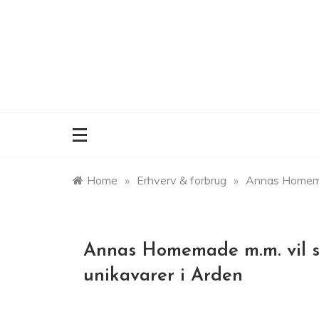
Skip
to
content
Home
»
Erhverv & forbrug
»
Annas Homemad
Annas Homemade m.m. vil s
unikavarer i Arden