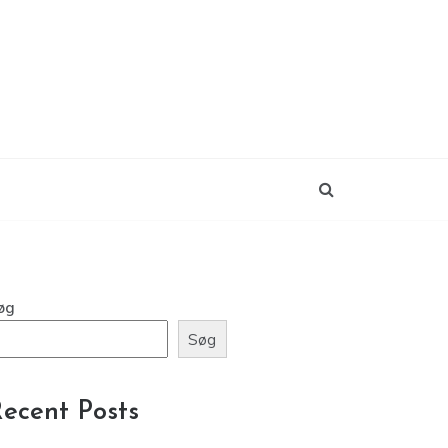
øg
Søg
ecent Posts