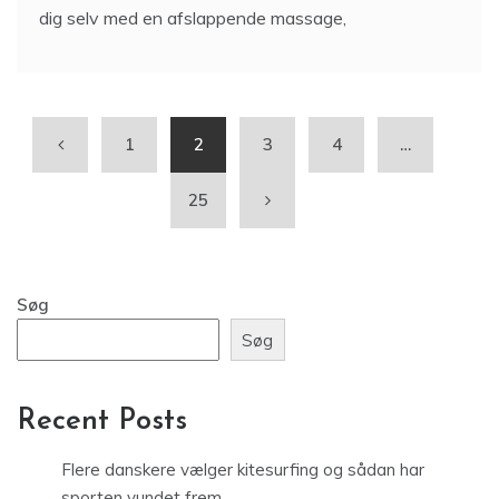
dig selv med en afslappende massage,
1
2
3
4
…
25
Søg
Søg
Recent Posts
Flere danskere vælger kitesurfing og sådan har
sporten vundet frem