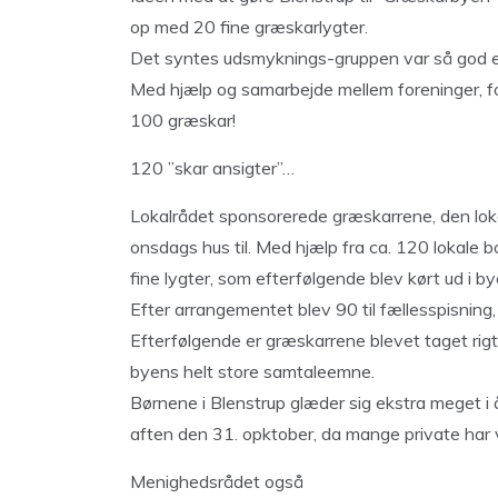
op med 20 fine græskarlygter.
Det syntes udsmyknings-gruppen var så god en i
Med hjælp og samarbejde mellem foreninger, fo
100 græskar!
120 ”skar ansigter”…
Lokalrådet sponsorerede græskarrene, den lok
onsdags hus til. Med hjælp fra ca. 120 lokale 
fine lygter, som efterfølgende blev kørt ud i by
Efter arrangementet blev 90 til fællesspisning
Efterfølgende er græskarrene blevet taget rigt
byens helt store samtaleemne.
Børnene i Blenstrup glæder sig ekstra meget i år,
aften den 31. opktober, da mange private har v
Menighedsrådet også