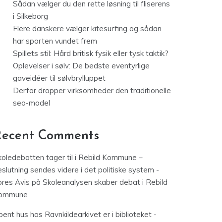
Sådan vælger du den rette løsning til fliserens
i Silkeborg
Flere danskere vælger kitesurfing og sådan
har sporten vundet frem
Spillets stil: Hård britisk fysik eller tysk taktik?
Oplevelser i sølv: De bedste eventyrlige
gaveidéer til sølvbrylluppet
Derfor dropper virksomheder den traditionelle
seo-model
Recent Comments
koledebatten tager til i Rebild Kommune –
slutning sendes videre i det politiske system -
ores Avis
på
Skoleanalysen skaber debat i Rebild
ommune
ent hus hos Ravnkildearkivet er i biblioteket -