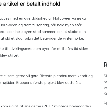
 succes med en overdådighed af Halloween-græskar
 Halloween og frem til søndag, når hele byen står
ræcis som hele byen stod sammen om at skabe den
 at slå et slag forbi i det begyndende vintermørke.
te til udviklingsmøde om byen for et lille års tid siden.
ev stiftet.
jæle, som gerne vil gøre Blenstrup endnu mere kendt og
S
be
højtider. Gruppens første projekt blev dette års
V
K
Åb
” kom sig af, at spejderne i 2017 pyntede hovedgaden