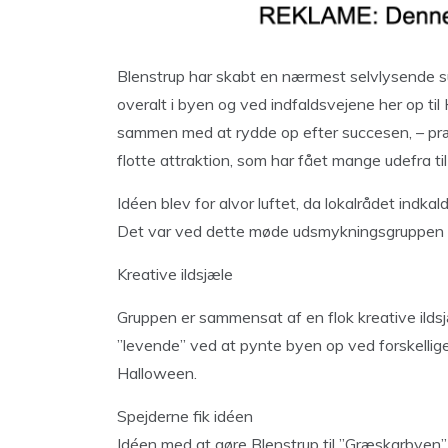
Blenstrup har skabt en nærmest selvlysende
overalt i byen og ved indfaldsvejene her op til
sammen med at rydde op efter succesen, – p
flotte attraktion, som har fået mange udefra til
Idéen blev for alvor luftet, da lokalrådet indkald
Det var ved dette møde udsmykningsgruppen bl
Kreative ildsjæle
Gruppen er sammensat af en flok kreative ilds
”levende” ved at pynte byen op ved forskellige 
Halloween.
Spejderne fik idéen
Idéen med at gøre Blenstrup til ”Græskarbyen