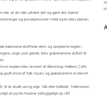
V
u
dé, at de ville udvikle det og gøre det større!
rretninger og privatpersoner i hele byen blev planen
A
ale købmand skaffede dem, og spejderne lagde i
borgere, unge som gamle, blev græskarrene skåret til
en.
, hvor maden blev leveret af Blenstrup Hallens Café.
ig godt imod af folk i byen, og græskarrene er blevet
 til at skulle ud og sige ”slik eller ballade” Halloween
algt at pynte husene (u)hyggeligt op i år!