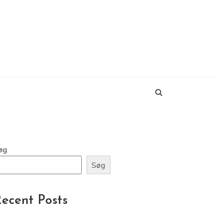
øg
Søg
ecent Posts