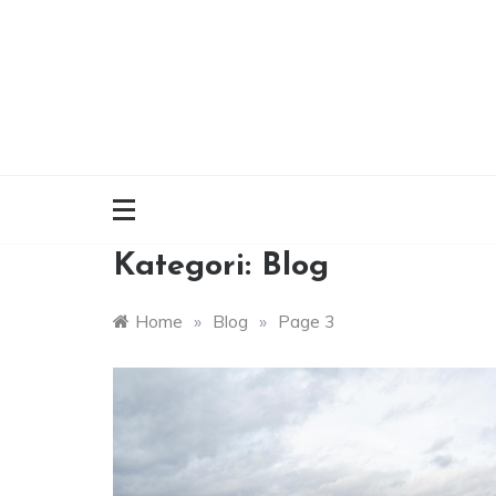
Skip
to
content
Kategori:
Blog
Home
»
Blog
»
Page 3