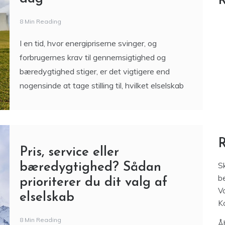
R
8 Min Reading
I en tid, hvor energipriserne svinger, og
forbrugernes krav til gennemsigtighed og
bæredygtighed stiger, er det vigtigere end
nogensinde at tage stilling til, hvilket elselskab
Pris, service eller
bæredygtighed? Sådan
S
be
prioriterer du dit valg af
V
elselskab
K
8 Min Reading
Åb