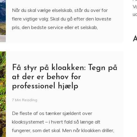
V
Når du skal vælge elselskab, står du over for
u
flere vigtige valg: Skal du gå efter den laveste
pris, den bedste service eller et selskab,
A
Få styr på kloakken: Tegn på
at der er behov for
professionel hjælp
7 Min Reading
De fleste af os tænker sjældent over
kloaksystemet – i hvert fald så længe alt
fungerer, som det skal. Men når kloakken driller,