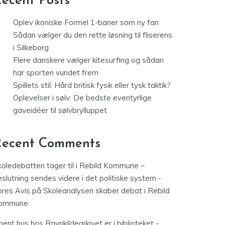
ecent Posts
Oplev ikoniske Formel 1-baner som ny fan
Sådan vælger du den rette løsning til fliserens
i Silkeborg
Flere danskere vælger kitesurfing og sådan
har sporten vundet frem
Spillets stil: Hård britisk fysik eller tysk taktik?
Oplevelser i sølv: De bedste eventyrlige
gaveidéer til sølvbrylluppet
Recent Comments
koledebatten tager til i Rebild Kommune –
slutning sendes videre i det politiske system -
ores Avis
på
Skoleanalysen skaber debat i Rebild
ommune
ent hus hos Ravnkildearkivet er i biblioteket -