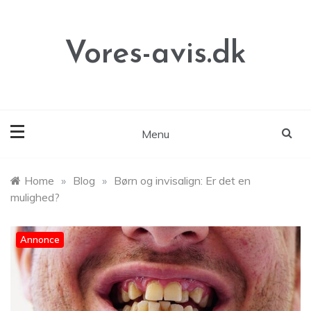
Skip
to
content
Vores-avis.dk
Menu
Home
»
Blog
»
Børn og invisalign: Er det en
mulighed?
Annonce