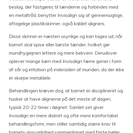
beslag, der fastgøres til tænderne og forbindes med
en metaltråd, benytter Invisalign sig af gennemsigtige,
aftagelige plastikskinner, også kaldet aligners.
Disse skinner er næsten usynlige og kan tages ud, når
barnet skal spise eller børste tænder, hvilket gør
mundhygiejnen lettere og mere bekvem. Derudover
oplever mange børn med Invisalign færre gener i form
af sår og irritation på indersiden af munden, da der ikke
er skarpe metaldele.
Behandlingen kræver dog, at barnet er disciplineret og
husker at have alignerne på det meste af dagen,
typisk 20-22 timer i døgnet. Samlet set giver
Invisalign en mere diskret og ofte mere komfortabel
behandlingsform, men stiller samtidig større krav til
barnets ansvarlighed sammenlignet med faste bøjler.