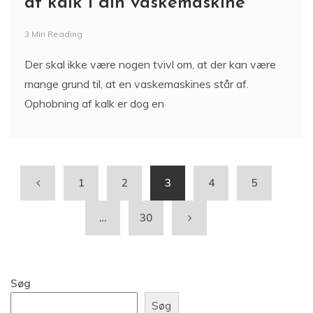
af kalk i din vaskemaskine
3 Min Reading
Der skal ikke være nogen tvivl om, at der kan være
mange grund til, at en vaskemaskines står af.
Ophobning af kalk er dog en
1
2
3
4
5
…
30
Søg
Søg