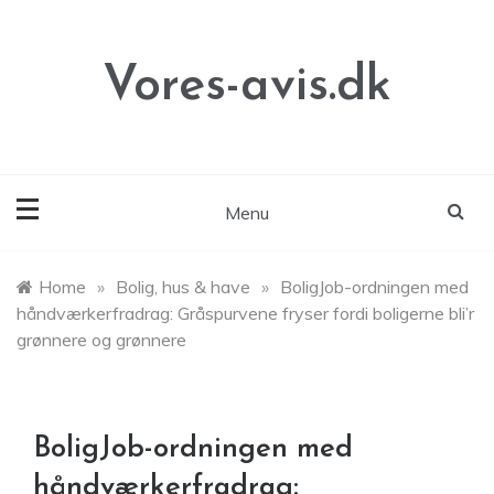
Skip
to
content
Vores-avis.dk
Menu
Home
»
Bolig, hus & have
»
BoligJob-ordningen med
håndværkerfradrag: Gråspurvene fryser fordi boligerne bli’r
grønnere og grønnere
BoligJob-ordningen med
håndværkerfradrag: