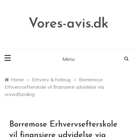
Skip
to
content
Vores-avis.dk
Menu
Home
»
Erhverv & forbrug
»
Borremose
Erhvervsefterskole vil finansiere udvidelse via
crowdfunding
Borremose Erhvervsefterskole
vil finansiere udvidelse via