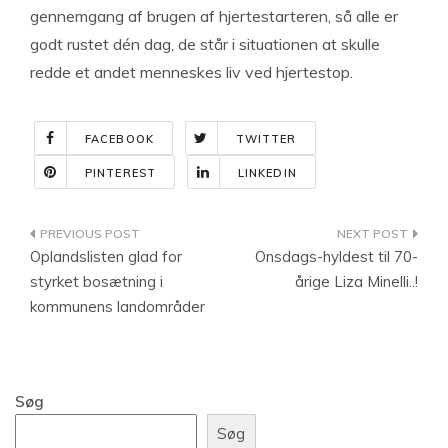
gennemgang af brugen af hjertestarteren, så alle er
godt rustet dén dag, de står i situationen at skulle
redde et andet menneskes liv ved hjertestop.
FACEBOOK
TWITTER
PINTEREST
LINKEDIN
Indlægsnavigation
Oplandslisten glad for
Onsdags-hyldest til 70-
styrket bosætning i
årige Liza Minelli..!
kommunens landområder
Søg
Søg