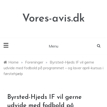
Skip
to
content
Vores-avis.dk
Menu
Home
»
Foreninger
»
Byrsted-Hjeds IF vil gerne
udvide med fodbold på programmet – og laver april-kursus i
førstehjælp
Byrsted-Hjeds IF vil gerne
udvide med fodbold på