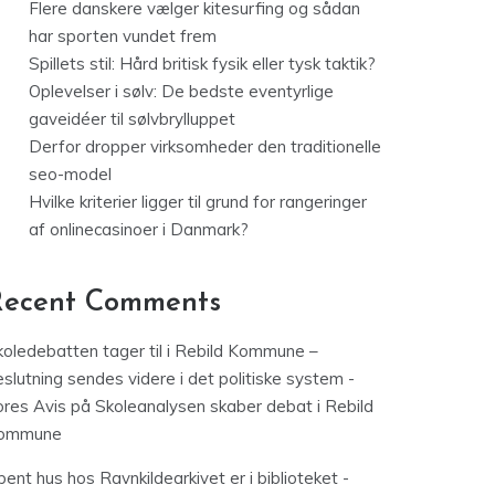
Flere danskere vælger kitesurfing og sådan
har sporten vundet frem
Spillets stil: Hård britisk fysik eller tysk taktik?
Oplevelser i sølv: De bedste eventyrlige
gaveidéer til sølvbrylluppet
Derfor dropper virksomheder den traditionelle
seo-model
Hvilke kriterier ligger til grund for rangeringer
af onlinecasinoer i Danmark?
Recent Comments
koledebatten tager til i Rebild Kommune –
slutning sendes videre i det politiske system -
ores Avis
på
Skoleanalysen skaber debat i Rebild
ommune
ent hus hos Ravnkildearkivet er i biblioteket -