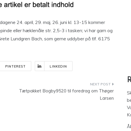
agene 24. april, 29. maj, 26. juni kl. 13-15 kommer
inde eller hæklenåle str. 2,5-3 i tasken; vi har garn og
 Grete Lundgren Bach, som gerne uddyber på tlf. 6175
PINTEREST
LINKEDIN
Tætpakket Bogby9520 til foredrag om Thøger
S
Larsen
be
V
K
Åb