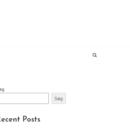
øg
Søg
ecent Posts