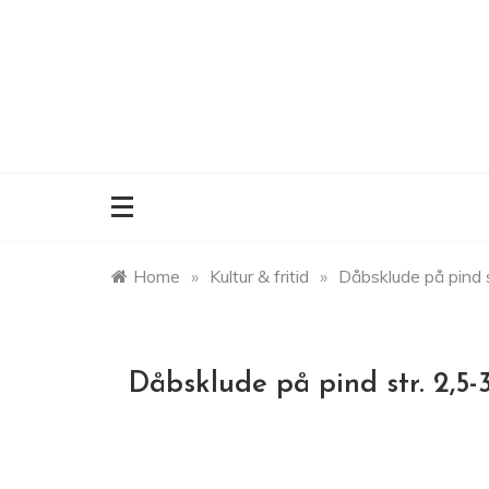
Skip
to
content
Home
»
Kultur & fritid
»
Dåbsklude på pind s
Dåbsklude på pind str. 2,5-