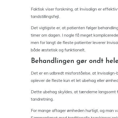
Faktisk viser forskning, at Invisalign er effekt
tandstillingsfejl.
Det vigtigste er, at patienten følger behandli
timer om dagen. I nogle få meget komplicerede 
men for langt de fleste patienter leverer Invisal
både æstetisk og funktionelt.
Behandlingen gør ondt hele
Det er en udbredt misforståelse, at Invisalign-
oplever de fleste kun et let ubehag eller ømhed 
Dette ubehag skyldes, at tænderne langsomt flyt
tandretning.
For mange aftager ømheden hurtigt, og man væn
Sammenlignet med traditionelle togskinner ople