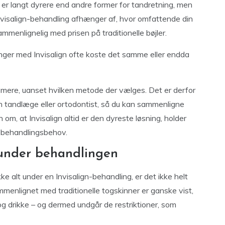
id er langt dyrere end andre former for tandretning, men
Invisalign-behandling afhænger af, hvor omfattende din
mmenlignelig med prisen på traditionelle bøjler.
inger med Invisalign ofte koste det samme eller endda
ere, uanset hvilken metode der vælges. Det er derfor
 en tandlæge eller ortodontist, så du kan sammenligne
 om, at Invisalign altid er den dyreste løsning, holder
ke behandlingsbehov.
 under behandlingen
ke alt under en Invisalign-behandling, er det ikke helt
mmenlignet med traditionelle togskinner er ganske vist,
og drikke – og dermed undgår de restriktioner, som