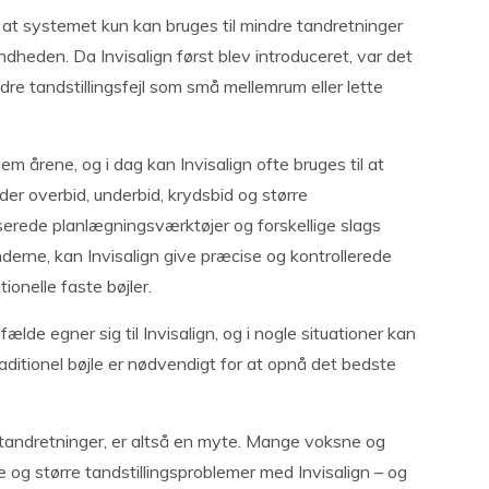
, at systemet kun kan bruges til mindre tandretninger
ndheden. Da Invisalign først blev introduceret, var det
re tandstillingsfejl som små mellemrum eller lette
 årene, og i dag kan Invisalign ofte bruges til at
der overbid, underbid, krydsbid og større
rede planlægningsværktøjer og forskellige slags
derne, kan Invisalign give præcise og kontrollerede
onelle faste bøjler.
lfælde egner sig til Invisalign, og i nogle situationer kan
aditionel bøjle er nødvendigt for at opnå det bedste
å tandretninger, er altså en myte. Mange voksne og
 og større tandstillingsproblemer med Invisalign – og