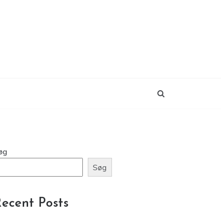
øg
Søg
ecent Posts