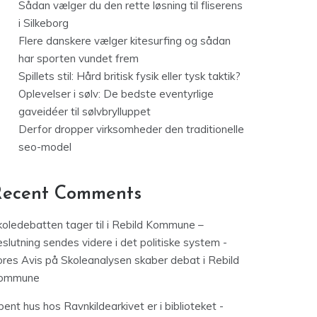
Sådan vælger du den rette løsning til fliserens
i Silkeborg
Flere danskere vælger kitesurfing og sådan
har sporten vundet frem
Spillets stil: Hård britisk fysik eller tysk taktik?
Oplevelser i sølv: De bedste eventyrlige
gaveidéer til sølvbrylluppet
Derfor dropper virksomheder den traditionelle
seo-model
Recent Comments
koledebatten tager til i Rebild Kommune –
slutning sendes videre i det politiske system -
ores Avis
på
Skoleanalysen skaber debat i Rebild
ommune
ent hus hos Ravnkildearkivet er i biblioteket -