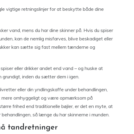
le vigtige retningslinjer for at beskytte både dine
kker vand, mens du har dine skinner på. Hvis du spiser
unden, kan de nemlig misfarves, blive beskadiget eller
g sukker kan sætte sig fast mellem tænderne og
u spiser eller drikker andet end vand – og huske at
 grundigt, inden du sætter dem i igen.
ivretter eller din yndlingskaffe under behandlingen,
lidt mere omhyggeligt og være opmærksom på
ørre frihed end traditionelle bøjler, er det en myte, at
r behandlingen, så længe du har skinnerne i munden.
må tandretninger