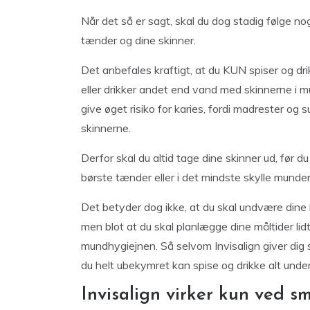
Når det så er sagt, skal du dog stadig følge nog
tænder og dine skinner.
Det anbefales kraftigt, at du KUN spiser og dri
eller drikker andet end vand med skinnerne i m
give øget risiko for karies, fordi madrester o
skinnerne.
Derfor skal du altid tage dine skinner ud, før d
børste tænder eller i det mindste skylle munden
Det betyder dog ikke, at du skal undvære dine l
men blot at du skal planlægge dine måltider 
mundhygiejnen. Så selvom Invisalign giver dig st
du helt ubekymret kan spise og drikke alt unde
Invisalign virker kun ved s