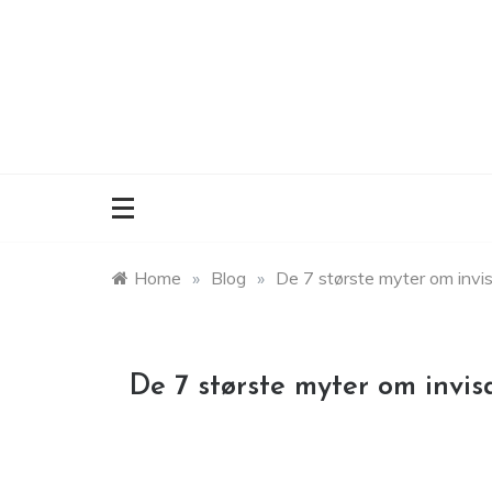
Skip
to
content
Home
»
Blog
»
De 7 største myter om invisa
De 7 største myter om invisa