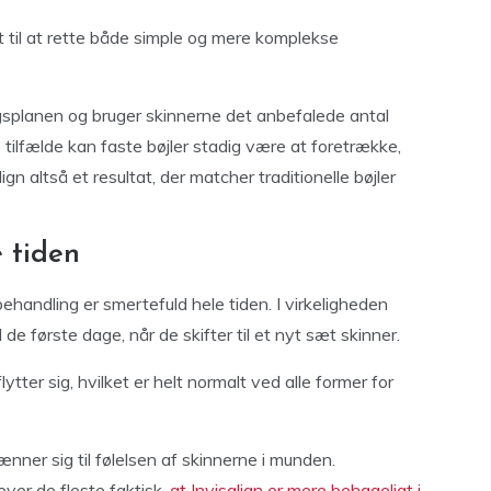
ivt til at rette både simple og mere komplekse
ngsplanen og bruger skinnerne det anbefalede antal
tilfælde kan faste bøjler stadig være at foretrække,
ign altså et resultat, der matcher traditionelle bøjler
 tiden
behandling er smertefuld hele tiden. I virkeligheden
de første dage, når de skifter til et nyt sæt skinner.
ter sig, hvilket er helt normalt ved alle former for
ner sig til følelsen af skinnerne i munden.
ver de fleste faktisk,
at Invisalign er mere behageligt i