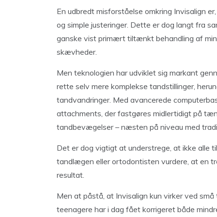
En udbredt misforståelse omkring Invisalign er
og simple justeringer. Dette er dog langt fra sa
ganske vist primært tiltænkt behandling af mind
skævheder.
Men teknologien har udviklet sig markant gennem
rette selv mere komplekse tandstillinger, herun
tandvandringer. Med avancerede computerbase
attachments, der fastgøres midlertidigt på tæn
tandbevægelser – næsten på niveau med traditi
Det er dog vigtigt at understrege, at ikke alle ti
tandlægen eller ortodontisten vurdere, at en tr
resultat.
Men at påstå, at Invisalign kun virker ved sm
teenagere har i dag fået korrigeret både mindre