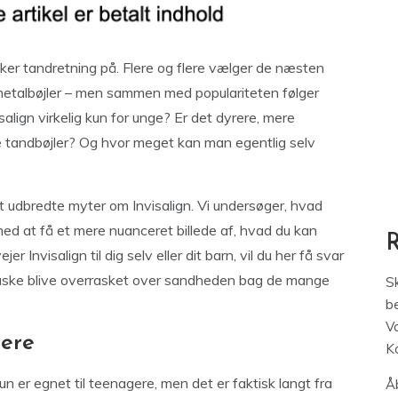
nker tandretning på. Flere og flere vælger de næsten
e metalbøjler – men sammen med populariteten følger
align virkelig kun for unge? Er det dyrere, mere
ke tandbøjler? Og hvor meget kan man egentlig selv
t udbredte myter om Invisalign. Vi undersøger, hvad
 med at få et mere nuanceret billede af, hvad du kan
Invisalign til dig selv eller dit barn, vil du her få svar
måske blive overrasket over sandheden bag de mange
S
be
V
gere
K
un er egnet til teenagere, men det er faktisk langt fra
Åb