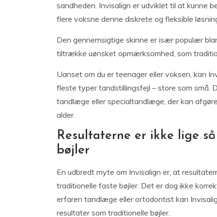
sandheden. Invisalign er udviklet til at kunne
flere voksne denne diskrete og fleksible løsning
Den gennemsigtige skinne er især populær bla
tiltrække uønsket opmærksomhed, som tradition
Uanset om du er teenager eller voksen, kan Invi
fleste typer tandstillingsfejl – store som små. 
tandlæge eller specialtandlæge, der kan afgøre,
alder.
Resultaterne er ikke lige s
bøjler
En udbredt myte om Invisalign er, at resultat
traditionelle faste bøjler. Det er dog ikke kor
erfaren tandlæge eller ortodontist kan Invisalig
resultater som traditionelle bøjler.