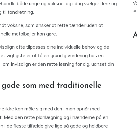
V
 behandle både unge og voksne, og i dag vælger flere og
u
 til tandretning.
ndt voksne, som ønsker at rette tænder uden at
elle metalbøjler kan gøre.
A
salign ofte tilpasses dine individuelle behov og de
Det vigtigste er at få en grundig vurdering hos en
 om Invisalign er den rette løsning for dig, uanset din
å gode som med traditionelle
erne ikke kan måle sig med dem, man opnår med
rekt. Med den rette planlægning og i hænderne på en
n i de fleste tilfælde give lige så gode og holdbare