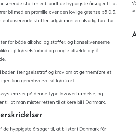
V
oriserende stoffer er blandt de hyppigste årsager til, at
u
ører bil med en promille over den lovlige grænse på 0,5,
e euforiserende stoffer, udgør man en alvorlig fare for
A
lister for både alkohol og stoffer, og konsekvenserne
blikkeligt kørselsforbud og i nogle tilfælde også
de.
 til bøder, fængselsstraf og krav om at gennemføre et
 igen kan generhverve sit kørekort.
etssystem ser på denne type lovovertrædelse, og
til, at man mister retten til at køre bil i Danmark.
erskridelser
 de hyppigste årsager til, at bilister i Danmark får