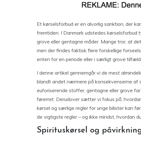
Et kørselsforbud er en alvorlig sanktion, der 
fremtiden. I Danmark udstedes kørselsforbud typi
grove eller gentagne måder. Mange tror, at det p
men der findes faktisk flere forskellige forseelse
enten for en periode eller i særligt grove tilfæ
I denne artikel gennemgår vi de mest almindelige
blandt andet nærmere på konsekvenserne af spi
euforiserende stoffer, gentagne eller grove far
førerret. Derudover sætter vi fokus på, hvord
kørsel og særlige regler for unge bilister kan før
de vigtigste regler – og ikke mindst, hvordan du 
Spirituskørsel og påvirkning