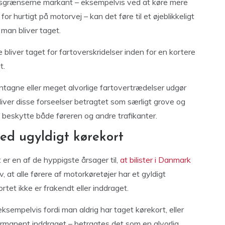
dsgrænserne markant – eksempelvis ved at køre mere
or hurtigt på motorvej – kan det føre til et øjeblikkeligt
 man bliver taget.
 bliver taget for fartoverskridelser inden for en kortere
t.
ntagne eller meget alvorlige fartovertrædelser udgør
 bliver disse forseelser betragtet som særligt grove og
 beskytte både føreren og andre trafikanter.
med ugyldigt kørekort
 er en af de hyppigste årsager til,
at bilister i Danmark
, at alle førere af motorkøretøjer har et gyldigt
ortet ikke er frakendt eller inddraget.
eksempelvis fordi man aldrig har taget kørekort, eller
 permanent inddraget – betragtes det som en alvorlig