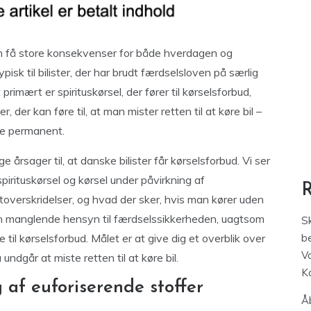
kan få store konsekvenser for både hverdagen og
sk til bilister, der har brudt færdselsloven på særlig
rimært er spirituskørsel, der fører til kørselsforbud,
r, der kan føre til, at man mister retten til at køre bil –
lde permanent.
 årsager til, at danske bilister får kørselsforbud. Vi ser
rituskørsel og kørsel under påvirkning af
toverskridelser, og hvad der sker, hvis man kører uden
an manglende hensyn til færdselssikkerheden, uagtsom
S
e til kørselsforbud. Målet er at give dig et overblik over
be
V
undgår at miste retten til at køre bil.
K
 af euforiserende stoffer
Åb