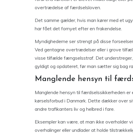
overtrædelse af færdselsloven.
Det samme gælder, hvis man kører med et ugyldi
har fået det fornyet efter en frakendelse.
Myndighederne ser strengt på disse forseelser, 
Ved gentagne overtrædelser eller i grove tilfæl
visse tilfælde fængselsstraf. Det understreger, h
gyldigt og opdateret, før man sætter sig bag ra
Manglende hensyn til færd
Manglende hensyn til færdselssikkerheden er en
kørselsforbud i Danmark. Dette dækker over sit
andre trafikanters liv og helbred i fare.
Eksempler kan være, at man ikke overholder vigep
overhalinger eller undlader at holde tilstrækkel