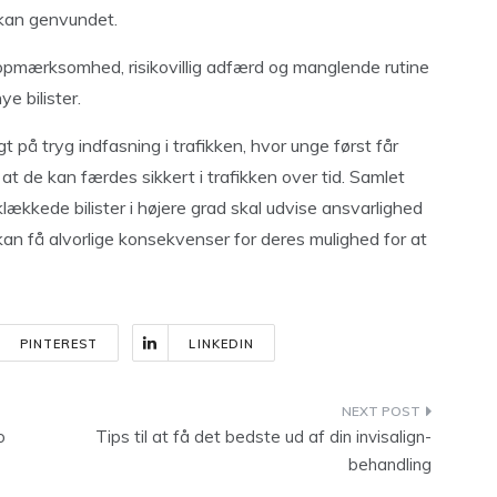
e kan genvundet.
at uopmærksomhed, risikovillig adfærd og manglende rutine
ye bilister.
å tryg indfasning i trafikken, hvor unge først får
, at de kan færdes sikkert i trafikken over tid. Samlet
lækkede bilister i højere grad skal udvise ansvarlighed
n få alvorlige konsekvenser for deres mulighed for at
PINTEREST
LINKEDIN
o
Tips til at få det bedste ud af din invisalign-
behandling