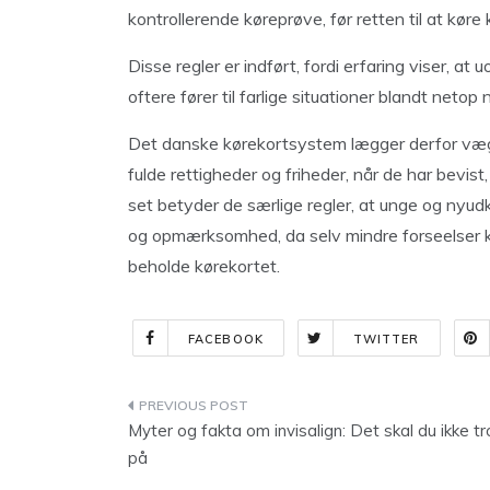
kontrollerende køreprøve, før retten til at kør
Disse regler er indført, fordi erfaring viser, 
oftere fører til farlige situationer blandt netop n
Det danske kørekortsystem lægger derfor vægt p
fulde rettigheder og friheder, når de har bevist
set betyder de særlige regler, at unge og nyudk
og opmærksomhed, da selv mindre forseelser ka
beholde kørekortet.
FACEBOOK
TWITTER
Indlægsnavigation
Myter og fakta om invisalign: Det skal du ikke tr
på