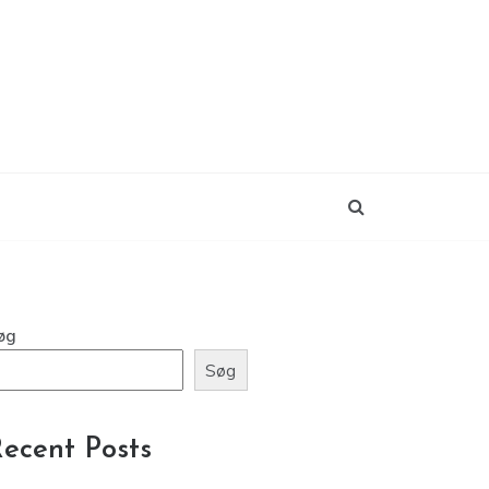
øg
Søg
ecent Posts