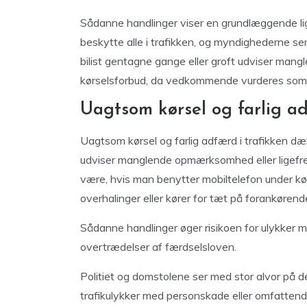
Sådanne handlinger viser en grundlæggende lig
beskytte alle i trafikken, og myndighederne se
bilist gentagne gange eller groft udviser mangl
kørselsforbud, da vedkommende vurderes som e
Uagtsom kørsel og farlig ad
Uagtsom kørsel og farlig adfærd i trafikken dæk
udviser manglende opmærksomhed eller ligefr
være, hvis man benytter mobiltelefon under kørs
overhalinger eller kører for tæt på forankørend
Sådanne handlinger øger risikoen for ulykker m
overtrædelser af færdselsloven.
Politiet og domstolene ser med stor alvor på de
trafikulykker med personskade eller omfattend