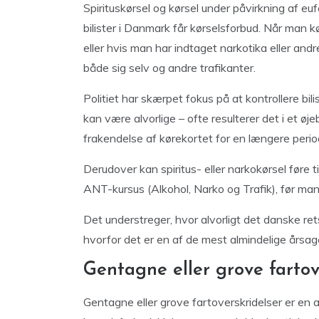
Spirituskørsel og kørsel under påvirkning af euf
bilister i Danmark får kørselsforbud. Når man k
eller hvis man har indtaget narkotika eller andr
både sig selv og andre trafikanter.
Politiet har skærpet fokus på at kontrollere bi
kan være alvorlige – ofte resulterer det i et øje
frakendelse af kørekortet for en længere perio
Derudover kan spiritus- eller narkokørsel føre
ANT-kursus (Alkohol, Narko og Trafik), før man
Det understreger, hvor alvorligt det danske r
hvorfor det er en af de mest almindelige årsager 
Gentagne eller grove fartov
Gentagne eller grove fartoverskridelser er en af