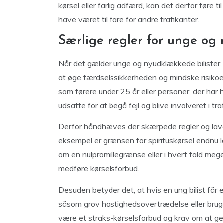
kørsel eller farlig adfærd, kan det derfor føre 
have været til fare for andre trafikanter.
Særlige regler for unge og
Når det gælder unge og nyudklækkede bilister, 
at øge færdselssikkerheden og mindske risikoen 
som førere under 25 år eller personer, der har h
udsatte for at begå fejl og blive involveret i tra
Derfor håndhæves der skærpede regler og lave
eksempel er grænsen for spirituskørsel endnu l
om en nulpromillegrænse eller i hvert fald meg
medføre kørselsforbud.
Desuden betyder det, at hvis en ung bilist får et
såsom grov hastighedsovertrædelse eller brug
være et straks-kørselsforbud og krav om at ge