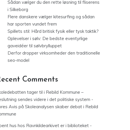
Sådan vælger du den rette løsning til fliserens
i Silkeborg
Flere danskere vælger kitesurfing og sådan
har sporten vundet frem
Spillets stil: Hård britisk fysik eller tysk taktik?
Oplevelser i sølv: De bedste eventyrlige
gaveidéer til sølvbrylluppet
Derfor dropper virksomheder den traditionelle
seo-model
Recent Comments
koledebatten tager til i Rebild Kommune –
slutning sendes videre i det politiske system -
ores Avis
på
Skoleanalysen skaber debat i Rebild
ommune
ent hus hos Ravnkildearkivet er i biblioteket -