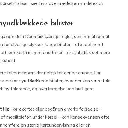
til kørselsforbud, især hvis overtrædelsen vurderes at
 nyudklækkede bilister
gælder der i Danmark særlige regler, som har til formål
for alvorlige ulykker. Unge bilister – ofte defineret
aft kørekort i mindre end tre år – er statistisk set mere
fikuheld.
re tolerancetærskler netop for denne gruppe. For
avere for nyudklækkede bilister, hvor der kan være tale
et lav tolerance, og overtrædelse kan hurtigere
 klip i kørekortet eller begår en alvorlig forseelse –
 af mobiltelefon under kørsel – kan konsekvensen ofte
nnemføre en særlig køreundervisning eller en