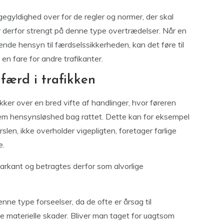
egyldighed over for de regler og normer, der skal
r derfor strengt på denne type overtrædelser. Når en
ende hensyn til færdselssikkerheden, kan det føre til
n fare for andre trafikanter.
færd i trafikken
ker over en bred vifte af handlinger, hvor føreren
em hensynsløshed bag rattet. Dette kan for eksempel
len, ikke overholder vigepligten, foretager farlige
e.
arkant og betragtes derfor som alvorlige
nne type forseelser, da de ofte er årsag til
e materielle skader. Bliver man taget for uagtsom