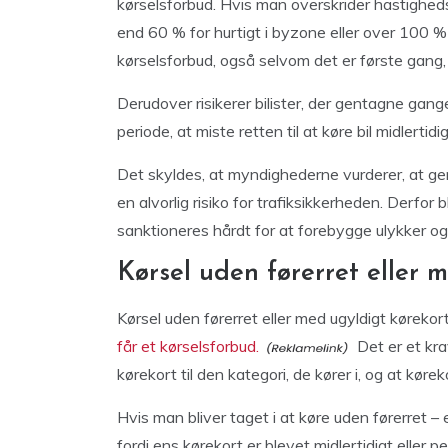
kørselsforbud. Hvis man overskrider hastighe
end 60 % for hurtigt i byzone eller over 100 % f
kørselsforbud, også selvom det er første gang,
Derudover risikerer bilister, der gentagne gange
periode, at miste retten til at køre bil midlertidig
Det skyldes, at myndighederne vurderer, at ge
en alvorlig risiko for trafiksikkerheden. Derfor
sanktioneres hårdt for at forebygge ulykker og
Kørsel uden førerret eller 
Kørsel uden førerret eller med ugyldigt kørekort
får et kørselsforbud.
Det er et krav
kørekort til den kategori, de kører i, og at kørek
Hvis man bliver taget i at køre uden førerret – 
fordi ens kørekort er blevet midlertidigt eller