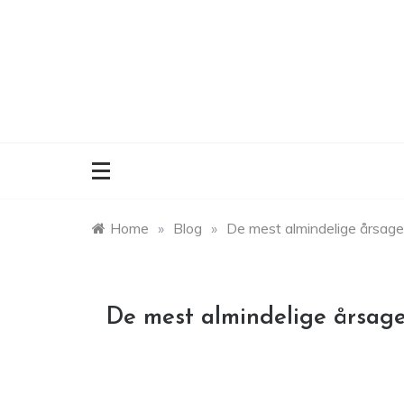
Skip
to
content
Home
»
Blog
»
De mest almindelige årsager
De mest almindelige årsager