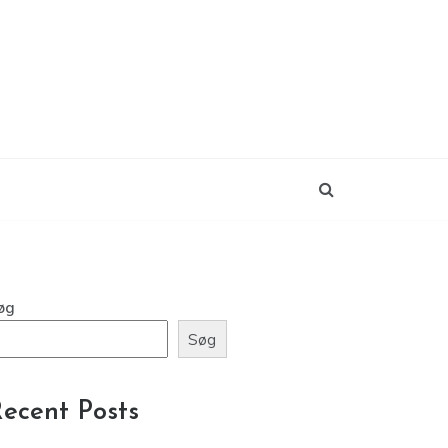
øg
Søg
ecent Posts