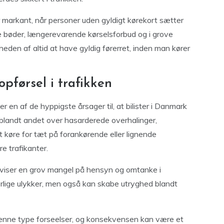
ger markant, når personer uden gyldigt kørekort sætter
 bøder, længerevarende kørselsforbud og i grove
heden af altid at have gyldig førerret, inden man kører
opførsel i trafikken
er en af de hyppigste årsager til, at bilister i Danmark
blandt andet over hasarderede overhalinger,
t køre for tæt på forankørende eller lignende
e trafikanter.
udviser en grov mangel på hensyn og omtanke i
lvorlige ulykker, men også kan skabe utryghed blandt
enne type forseelser, og konsekvensen kan være et