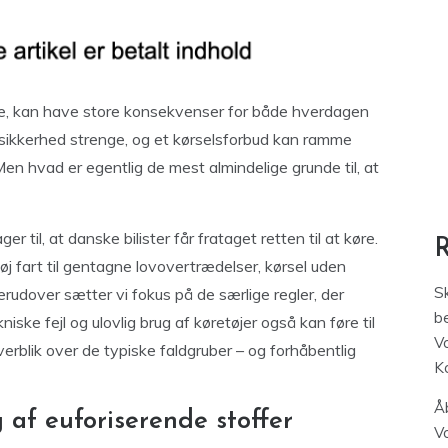
riode, kan have store konsekvenser for både hverdagen
iksikkerhed strenge, og et kørselsforbud kan ramme
n hvad er egentlig de mest almindelige grunde til, at
 til, at danske bilister får frataget retten til at køre.
høj fart til gentagne lovovertrædelser, kørsel uden
S
Derudover sætter vi fokus på de særlige regler, der
be
iske fejl og ulovlig brug af køretøjer også kan føre til
V
overblik over de typiske faldgruber – og forhåbentlig
K
Åb
 af euforiserende stoffer
V