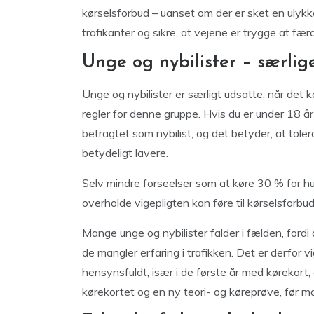
kørselsforbud – uanset om der er sket en ulykke
trafikanter og sikre, at vejene er trygge at fær
Unge og nybilister – særlig
Unge og nybilister er særligt udsatte, når det 
regler for denne gruppe. Hvis du er under 18 år e
betragtet som nybilist, og det betyder, at tol
betydeligt lavere.
Selv mindre forseelser som at køre 30 % for hur
overholde vigepligten kan føre til kørselsforbud
Mange unge og nybilister falder i fælden, fordi
de mangler erfaring i trafikken. Det er derfor
hensynsfuldt, især i de første år med kørekort, d
kørekortet og en ny teori- og køreprøve, før m