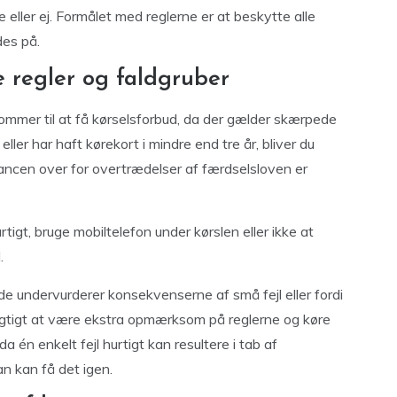
 eller ej. Formålet med reglerne er at beskytte alle
des på.
e regler og faldgruber
kommer til at få kørselsforbud, da der gælder skærpede
ller har haft kørekort i mindre end tre år, bliver du
erancen over for overtrædelser af færdselsloven er
tigt, bruge mobiltelefon under kørslen eller ikke at
.
 de undervurderer konsekvenserne af små fejl eller fordi
 vigtigt at være ekstra opmærksom på reglerne og køre
a én enkelt fejl hurtigt kan resultere i tab af
an kan få det igen.