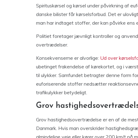
Spirituskørsel og kørsel under påvirkning af euf
danske bilister får kørselsforbud. Det er ulovligt
man har indtaget stoffer, der kan påvirke ens ev
Politiet foretager jævnligt kontroller og anven
overtrædelser.
Konsekvenserne er alvorlige:
Ud over kørselsfo
ubetinget frakendelse af kørekortet, og i værste
til ulykker. Samfundet betragter denne form for
euforiserende stoffer nedsætter reaktionsevnen
trafikulykker betydeligt.
Grov hastighedsovertrædel
Grov hastighedsovertrædelse er en af de mest hy
Danmark. Hvis man overskrider hastighedsgr
almindelige veje eller kører over 200 km/t på