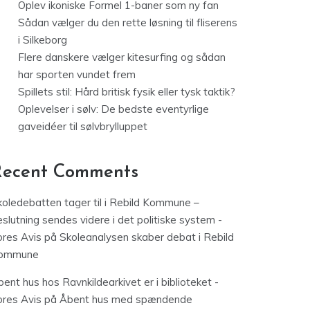
Oplev ikoniske Formel 1-baner som ny fan
Sådan vælger du den rette løsning til fliserens
i Silkeborg
Flere danskere vælger kitesurfing og sådan
har sporten vundet frem
Spillets stil: Hård britisk fysik eller tysk taktik?
Oplevelser i sølv: De bedste eventyrlige
gaveidéer til sølvbrylluppet
Recent Comments
koledebatten tager til i Rebild Kommune –
slutning sendes videre i det politiske system -
ores Avis
på
Skoleanalysen skaber debat i Rebild
ommune
ent hus hos Ravnkildearkivet er i biblioteket -
ores Avis
på
Åbent hus med spændende