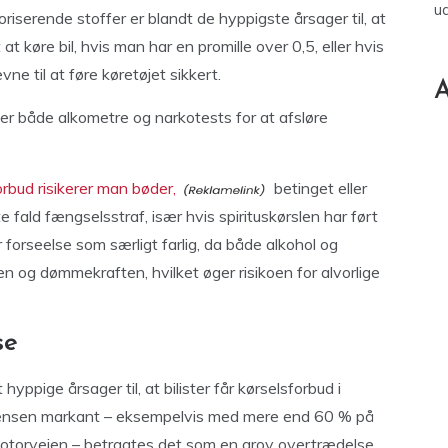
u
oriserende stoffer er blandt de hyppigste årsager til, at
 at køre bil, hvis man har en promille over 0,5, eller hvis
ne til at føre køretøjet sikkert.
A
der både alkometre og narkotests for at afsløre
rbud risikerer man bøder,
betinget eller
 fald fængselsstraf, især hvis spirituskørslen har ført
 forseelse som særligt farlig, da både alkohol og
 og dømmekraften, hvilket øger risikoen for alvorlige
se
ppige årsager til, at bilister får kørselsforbud i
ænsen markant – eksempelvis med mere end 60 % på
 motorvejen – betragtes det som en grov overtrædelse