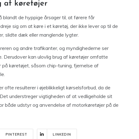
g af køretøjer
å blandt de hyppige årsager til, at førere får
je sig om at køre i et køretøj, der ikke lever op til de
r, slidte dæk eller manglende lygter.
føreren og andre trafikanter, og myndighederne ser
e. Derudover kan ulovlig brug af køretøjer omfatte
er på køretøjet, såsom chip-tuning, fjernelse af
le.
fte resulterer i øjeblikkeligt kørselsforbud, da de
. Det understreger vigtigheden af at vedligeholde sit
for både udstyr og anvendelse af motorkøretøjer på de
PINTEREST
LINKEDIN