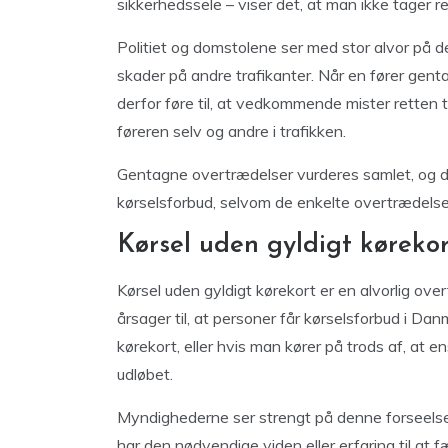
sikkerhedssele – viser det, at man ikke tager reg
Politiet og domstolene ser med stor alvor på d
skader på andre trafikanter. Når en fører gen
derfor føre til, at vedkommende mister retten ti
føreren selv og andre i trafikken.
Gentagne overtrædelser vurderes samlet, og det
kørselsforbud, selvom de enkelte overtrædelser
Kørsel uden gyldigt kørekor
Kørsel uden gyldigt kørekort er en alvorlig ov
årsager til, at personer får kørselsforbud i Da
kørekort, eller hvis man kører på trods af, at e
udløbet.
Myndighederne ser strengt på denne forseelse,
har den nødvendige viden eller erfaring til at fæ