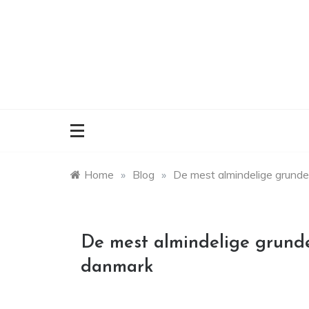
Skip
to
content
Home
»
Blog
»
De mest almindelige grunde 
De mest almindelige grunde 
danmark