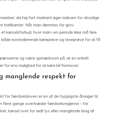
eelser, da høj fart markant øger risikoen for alvorlige
re trafikanter. Når man dømmes for grov
i et kørselsforbud, hvor man i en periode ikke må føre
 både kontrollerende køreprøve og teoriprøve for at få
dsgrænserne og være opmærksom på, at en enkelt
r for ens mulighed for at køre bil fremover.
og manglende respekt for
 for færdselsloven er en af de hyppigste årsager til,
an flere gange overtræder færdselsreglerne – for
, kørsel over for rødt lys eller manglende brug af