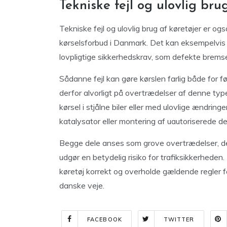
Tekniske fejl og ulovlig bru
Tekniske fejl og ulovlig brug af køretøjer er ogs
kørselsforbud i Danmark. Det kan eksempelvis dre
lovpligtige sikkerhedskrav, som defekte bremse
Sådanne fejl kan gøre kørslen farlig både for 
derfor alvorligt på overtrædelser af denne typ
kørsel i stjålne biler eller med ulovlige ændring
katalysator eller montering af uautoriserede de
Begge dele anses som grove overtrædelser, der o
udgør en betydelig risiko for trafiksikkerheden
køretøj korrekt og overholde gældende regler 
danske veje.
FACEBOOK
TWITTER