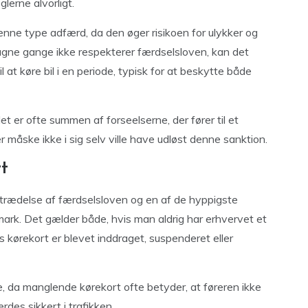
lerne alvorligt.
enne type adfærd, da den øger risikoen for ulykker og
tagne gange ikke respekterer færdselsloven, kan det
l at køre bil i en periode, typisk for at beskytte både
 er ofte summen af forseelserne, der fører til et
 måske ikke i sig selv ville have udløst denne sanktion.
t
ertrædelse af færdselsloven og en af de hyppigste
nmark. Det gælder både, hvis man aldrig har erhvervet et
ns kørekort er blevet inddraget, suspenderet eller
 da manglende kørekort ofte betyder, at føreren ikke
rdes sikkert i trafikken.