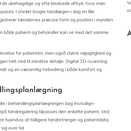
V
d de ubehagelige og ofte klodsede aftryk, hvor man
u
spasta. I stedet bruger tandlægen i dag en lille
egistrerer tændernes præcise form og position i munden.
som både patient og behandler kan se med det samme
A
levelse for patienten, men også større nøjagtighed og
en helt ned til mindste detalje. Digital 3D-scanning
ridt og en væsentlig forbedring i både komfort og
.
ndlingsplanlægning
 rolle i behandlingsplanlægningen bag Invisalign-
på tandregulering tilpasses den enkelte patient. Ved
e tusindvis af tidligere tandretninger og patientdata
sig over tid.