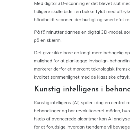
Med digital 3D-scanning er det blevet slut me
tidligere skulle bide i en bakke fyldt med aftryk
håndholdt scanner, der hurtigt og smertefrit r
På få minutter dannes en digital 3D-model, 
på en skærm.
Det giver ikke bare en langt mere behagelig op
mulighed for at planlægge Invisalign-behandling
markerer derfor et markant teknologisk fremsk
kvalitet sammenlignet med de klassiske aftryk
Kunstig intelligens i beha
Kunstig intelligens (AI) spiller i dag en central
behandlinger og har revolutioneret måden, hvor
hjælp af avancerede algoritmer kan AI analyser
for at forudsige, hvordan tænderne vil bevæge 