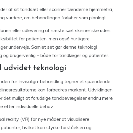
leder af sit tandsæt eller scanner tænderne hjemmefra,
og vurdere, om behandlingen forløber som planlagt.
planen eller udlevering af næste sæt skinner ske uden
sibilitet for patienten, men også hurtigere
inger undervejs. Samlet set gør denne teknologi
g og brugervenlig – både for tandlæger og patienter.
 udvidet teknologi
inden for Invisalign-behandling tegner et spændende
dlingsresultaterne kan forbedres markant. Udviklingen
gør det muligt at forudsige tandbevægelser endnu mere
 efter individuelle behov.
l reality (VR) for nye måder at visualisere
patienter, hvilket kan styrke forståelsen og