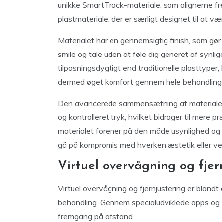
unikke SmartTrack-materiale, som alignerne fre
plastmateriale, der er særligt designet til at v
Materialet har en gennemsigtig finish, som gø
smile og tale uden at føle dig generet af synli
tilpasningsdygtigt end traditionelle plasttyper
dermed øget komfort gennem hele behandlings
Den avancerede sammensætning af materialet g
og kontrolleret tryk, hvilket bidrager til mere
materialet forener på den måde usynlighed og k
gå på kompromis med hverken æstetik eller ve
Virtuel overvågning og fjer
Virtuel overvågning og fjernjustering er bland
behandling. Gennem specialudviklede apps og d
fremgang på afstand.