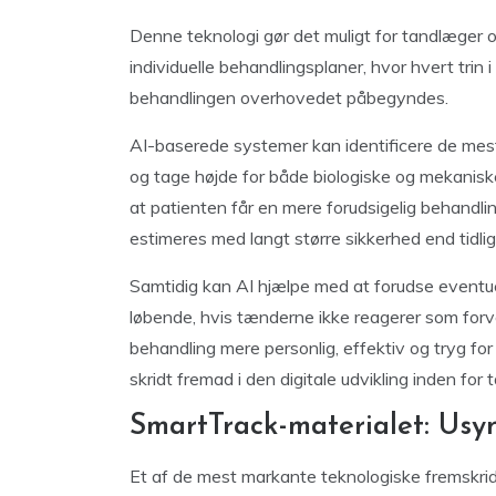
Denne teknologi gør det muligt for tandlæger 
individuelle behandlingsplaner, hvor hvert trin i
behandlingen overhovedet påbegyndes.
AI-baserede systemer kan identificere de me
og tage højde for både biologiske og mekaniske
at patienten får en mere forudsigelig behandli
estimeres med langt større sikkerhed end tidlig
Samtidig kan AI hjælpe med at forudse eventue
løbende, hvis tænderne ikke reagerer som forven
behandling mere personlig, effektiv og tryg fo
skridt fremad i den digitale udvikling inden for 
SmartTrack-materialet: Usyn
Et af de mest markante teknologiske fremskridt