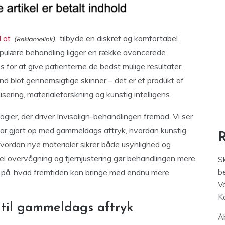
d at
tilbyde en diskret og komfortabel
opulære behandling ligger en række avancerede
s for at give patienterne de bedst mulige resultater.
nd blot gennemsigtige skinner – det er et produkt af
ering, materialeforskning og kunstig intelligens.
ogier, der driver Invisalign-behandlingen fremad. Vi ser
ar gjort op med gammeldags aftryk, hvordan kunstig
hvordan nye materialer sikrer både usynlighed og
el overvågning og fjernjustering gør behandlingen mere
S
ik på, hvad fremtiden kan bringe med endnu mere
be
V
K
 til gammeldags aftryk
Åb