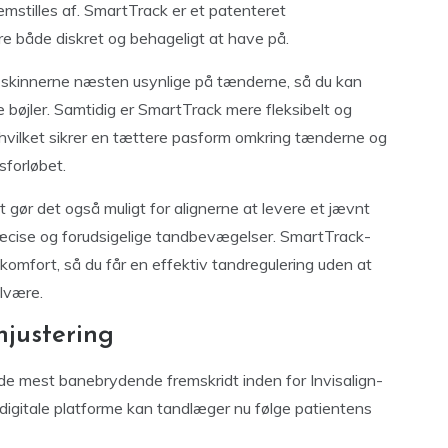
mstilles af. SmartTrack er et patenteret
ære både diskret og behageligt at have på.
r skinnerne næsten usynlige på tænderne, så du kan
ge bøjler. Samtidig er SmartTrack mere fleksibelt og
, hvilket sikrer en tættere pasform omkring tænderne og
forløbet.
ør det også muligt for alignerne at levere et jævnt
 præcise og forudsigelige tandbevægelser. SmartTrack-
omfort, så du får en effektiv tandregulering uden at
lvære.
njustering
t de mest banebrydende fremskridt inden for Invisalign-
igitale platforme kan tandlæger nu følge patientens