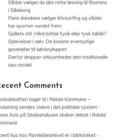
Sådan vælger du den rette løsning til fliserens
i Silkeborg
Flere danskere vælger kitesurfing og sådan
har sporten vundet frem
Spillets stil: Hård britisk fysik eller tysk taktik?
Oplevelser i sølv: De bedste eventyrlige
gaveidéer til sølvbrylluppet
Derfor dropper virksomheder den traditionelle
seo-model
Recent Comments
koledebatten tager til i Rebild Kommune –
slutning sendes videre i det politiske system -
ores Avis
på
Skoleanalysen skaber debat i Rebild
ommune
ent hus hos Ravnkildearkivet er i biblioteket -