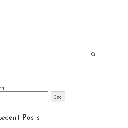
øg
Søg
ecent Posts