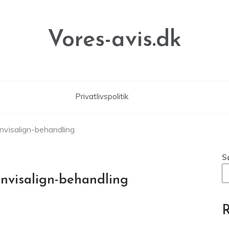
Vores-avis.dk
Privatlivspolitik
invisalign-behandling
S
invisalign-behandling
R