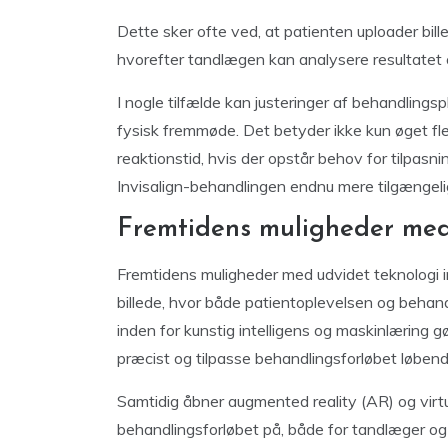
Dette sker ofte ved, at patienten uploader bil
hvorefter tandlægen kan analysere resultatet 
I nogle tilfælde kan justeringer af behandlings
fysisk fremmøde. Det betyder ikke kun øget flek
reaktionstid, hvis der opstår behov for tilpasn
Invisalign-behandlingen endnu mere tilgængeli
Fremtidens muligheder med
Fremtidens muligheder med udvidet teknologi 
billede, hvor både patientoplevelsen og behan
inden for kunstig intelligens og maskinlæring 
præcist og tilpasse behandlingsforløbet løbende
Samtidig åbner augmented reality (AR) og virtua
behandlingsforløbet på, både for tandlæger og 