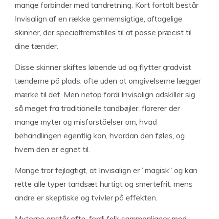
mange forbinder med tandretning. Kort fortalt består
Invisalign af en række gennemsigtige, aftagelige
skinner, der specialfremstilles til at passe præcist til
dine tænder.
Disse skinner skiftes løbende ud og flytter gradvist
tænderne på plads, ofte uden at omgivelserne lægger
mærke til det. Men netop fordi Invisalign adskiller sig
så meget fra traditionelle tandbøjler, florerer der
mange myter og misforståelser om, hvad
behandlingen egentlig kan, hvordan den føles, og
hvem den er egnet til.
Mange tror fejlagtigt, at Invisalign er ”magisk” og kan
rette alle typer tandsæt hurtigt og smertefrit, mens
andre er skeptiske og tvivler på effekten.
Myterne opstår ofte, fordi folk sammenligner med