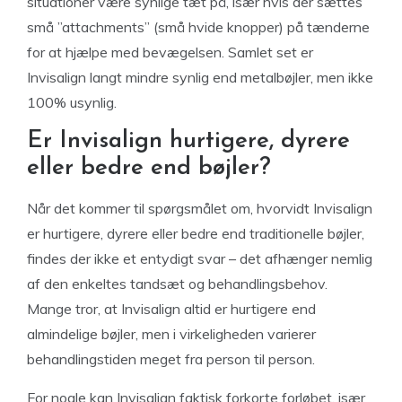
situationer være synlige tæt på, især hvis der sættes
små ”attachments” (små hvide knopper) på tænderne
for at hjælpe med bevægelsen. Samlet set er
Invisalign langt mindre synlig end metalbøjler, men ikke
100% usynlig.
Er Invisalign hurtigere, dyrere
eller bedre end bøjler?
Når det kommer til spørgsmålet om, hvorvidt Invisalign
er hurtigere, dyrere eller bedre end traditionelle bøjler,
findes der ikke et entydigt svar – det afhænger nemlig
af den enkeltes tandsæt og behandlingsbehov.
Mange tror, at Invisalign altid er hurtigere end
almindelige bøjler, men i virkeligheden varierer
behandlingstiden meget fra person til person.
For nogle kan Invisalign faktisk forkorte forløbet, især