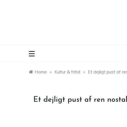
Skip
to
content
Home
»
Kultur & fritid
»
Et dejligt pust af ren
Et dejligt pust af ren nostalg