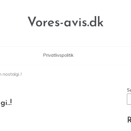
Vores-avis.dk
Privatlivspolitik
 nostalgi..!
S
i..!
R