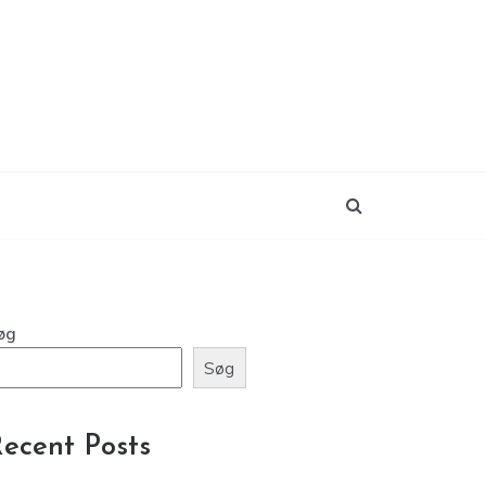
øg
Søg
ecent Posts