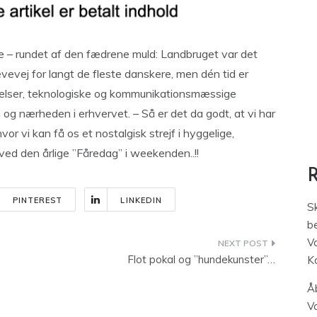
 – rundet af den fædrene muld: Landbruget var det
evej for langt de fleste danskere, men dén tid er
ndelser, teknologiske og kommunikationsmæssige
g nærheden i erhvervet. – Så er det da godt, at vi har
or vi kan få os et nostalgisk strejf i hyggelige,
ved den årlige ”Fåredag” i weekenden..!!
PINTEREST
LINKEDIN
S
be
V
Flot pokal og ”hundekunster”…
K
Åb
V