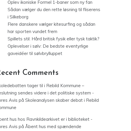
Oplev ikoniske Formel 1-baner som ny fan
Sådan vælger du den rette løsning til fliserens
i Silkeborg
Flere danskere vælger kitesurfing og sådan
har sporten vundet frem
Spillets stil: Hård britisk fysik eller tysk taktik?
Oplevelser i sølv: De bedste eventyrlige
gaveidéer til sølvbrylluppet
Recent Comments
koledebatten tager til i Rebild Kommune –
slutning sendes videre i det politiske system -
ores Avis
på
Skoleanalysen skaber debat i Rebild
ommune
ent hus hos Ravnkildearkivet er i biblioteket -
ores Avis
på
Åbent hus med spændende