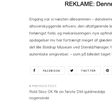
Engang var vi næsten allesammen – danskerne
altoverskyggende erhverv, den altafgørende lev
forlængst forbi, og mekaniseringen, nye opfi
opdagelser mv har fortrængt meget af glæden o
det lille Boldrup Museum ved Stenild/Nørager, hv
autentiske omgivelser, – som på billedet taget 
FACEBOOK
TWITTER
Indlægsnavigation
Rold Skov OK fik sin første DM-guldmedalje
nogensinde