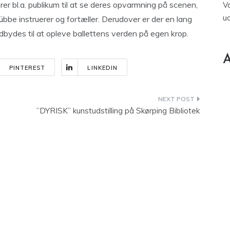
rer bl.a. publikum til at se deres opvarmning på scenen,
V
u
bbe instruerer og fortæller. Derudover er der en lang
dbydes til at opleve ballettens verden på egen krop.
A
PINTEREST
LINKEDIN
”DYRISK” kunstudstilling på Skørping Bibliotek