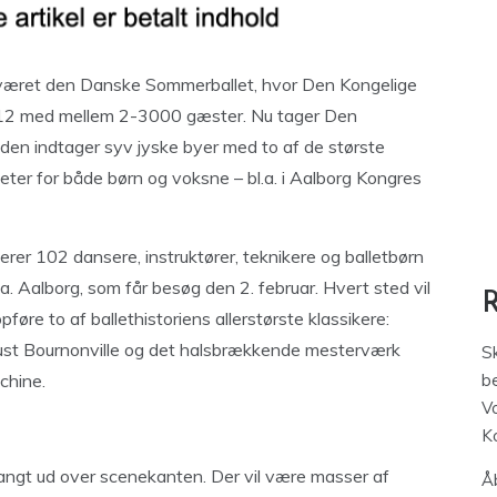
verværet den Danske Sommerballet, hvor Den Kongelige
2012 med mellem 2-3000 gæster. Nu tager Den
or den indtager syv jyske byer med to af de største
eter for både børn og voksne – bl.a. i Aalborg Kongres
erer 102 dansere, instruktører, teknikere og balletbørn
.a. Aalborg, som får besøg den 2. februar. Hvert sted vil
øre to af ballethistoriens allerstørste klassikere:
ust Bournonville og det halsbrækkende mesterværk
S
chine.
be
V
K
 langt ud over scenekanten. Der vil være masser af
Åb