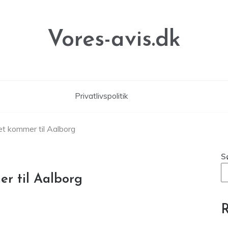
Vores-avis.dk
Privatlivspolitik
et kommer til Aalborg
S
r til Aalborg
R