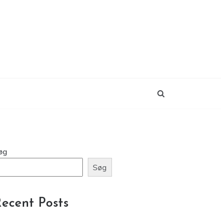
øg
Søg
ecent Posts