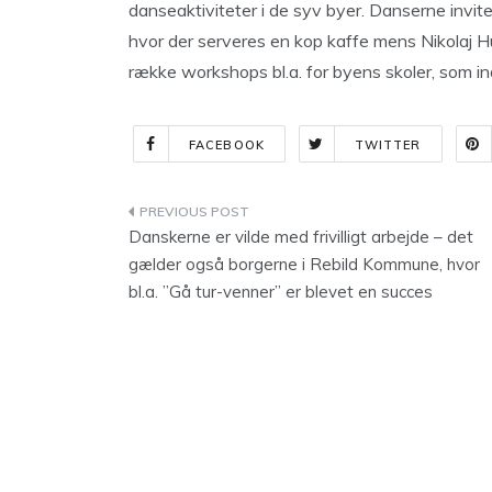
danseaktiviteter i de syv byer. Danserne invite
hvor der serveres en kop kaffe mens Nikolaj Hü
række workshops bl.a. for byens skoler, som in
FACEBOOK
TWITTER
Indlægsnavigation
Danskerne er vilde med frivilligt arbejde – det
gælder også borgerne i Rebild Kommune, hvor
bl.a. ”Gå tur-venner” er blevet en succes