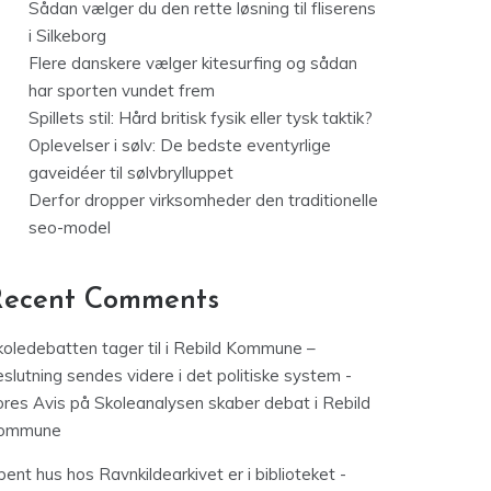
Sådan vælger du den rette løsning til fliserens
i Silkeborg
Flere danskere vælger kitesurfing og sådan
har sporten vundet frem
Spillets stil: Hård britisk fysik eller tysk taktik?
Oplevelser i sølv: De bedste eventyrlige
gaveidéer til sølvbrylluppet
Derfor dropper virksomheder den traditionelle
seo-model
Recent Comments
koledebatten tager til i Rebild Kommune –
slutning sendes videre i det politiske system -
ores Avis
på
Skoleanalysen skaber debat i Rebild
ommune
ent hus hos Ravnkildearkivet er i biblioteket -