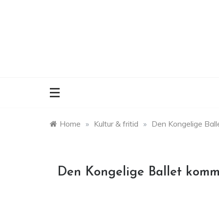
Skip
to
content
Home
»
Kultur & fritid
»
Den Kongelige Ball
Den Kongelige Ballet komme