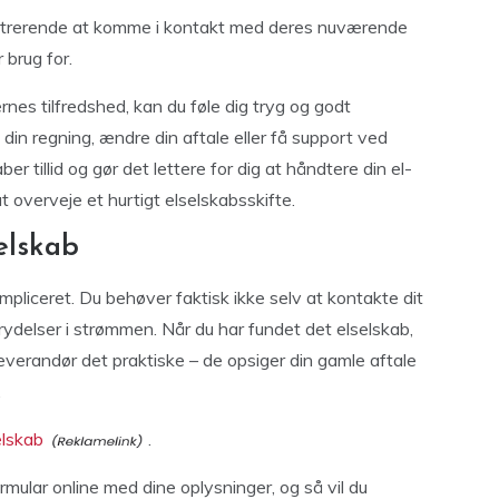
strerende at komme i kontakt med deres nuværende
 brug for.
rnes tilfredshed, kan du føle dig tryg og godt
din regning, ændre din aftale eller få support ved
r tillid og gør det lettere for dig at håndtere din el-
t overveje et hurtigt elselskabsskifte.
selskab
ompliceret. Du behøver faktisk ikke selv at kontakte dit
ydelser i strømmen. Når du har fundet det elselskab,
 leverandør det praktiske – de opsiger din gamle aftale
.
selskab
.
ormular online med dine oplysninger, og så vil du