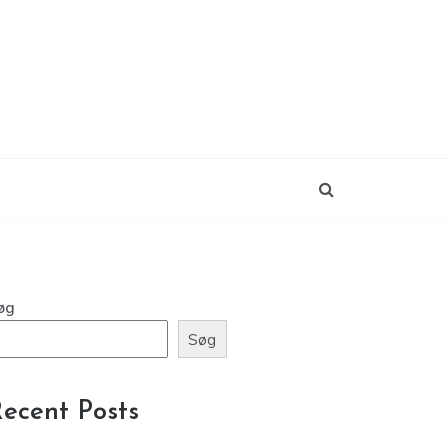
øg
Søg
ecent Posts