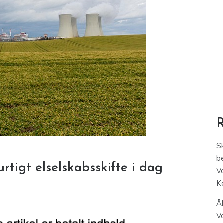
S
be
rtigt elselskabsskifte i dag
V
K
Åb
V