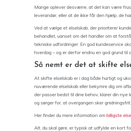
Mange oplever desværre, at det kan være fru
leverandør, eller at de ikke får den hjælp, de har
Ved at vælge et elselskab, der prioriterer kunde
behandlet, uanset om det handler om at forstå 
tekniske udfordringer. En god kundeservice skabe
hverdag – og er derfor endnu en god grund til a
Så nemt er det at skifte el
At skifte elselskab er i dag både hurtigt og uk
nuværende elselskab eller bekymre dig om afbr
der passer bedst til dine behov, klarer din nye
og sørger for, at overgangen sker gnidningsfrit
Her finder du mere information om
billigste el
Alt, du skal gøre, er typisk at udfylde en kort f