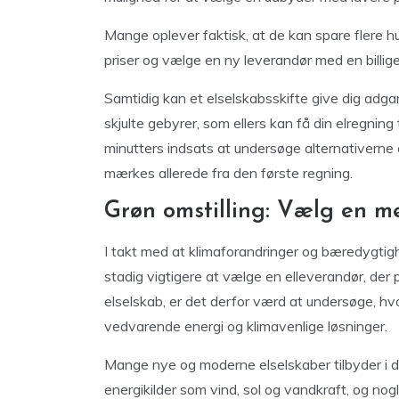
Mange oplever faktisk, at de kan spare flere 
priser og vælge en ny leverandør med en billigere
Samtidig kan et elselskabsskifte give dig adga
skjulte gebyrer, som ellers kan få din elregning
minutters indsats at undersøge alternativerne 
mærkes allerede fra den første regning.
Grøn omstilling: Vælg en m
I takt med at klimaforandringer og bæredygtigh
stadig vigtigere at vælge en elleverandør, der pr
elselskab, er det derfor værd at undersøge, h
vedvarende energi og klimavenlige løsninger.
Mange nye og moderne elselskaber tilbyder i 
energikilder som vind, sol og vandkraft, og nog