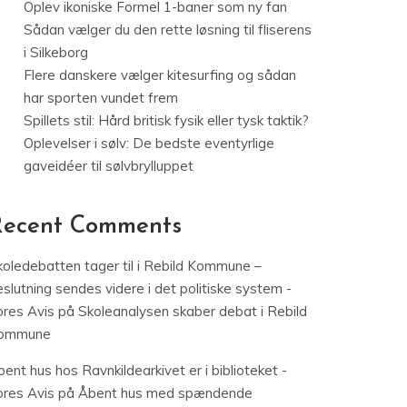
Oplev ikoniske Formel 1-baner som ny fan
Sådan vælger du den rette løsning til fliserens
i Silkeborg
Flere danskere vælger kitesurfing og sådan
har sporten vundet frem
Spillets stil: Hård britisk fysik eller tysk taktik?
Oplevelser i sølv: De bedste eventyrlige
gaveidéer til sølvbrylluppet
Recent Comments
koledebatten tager til i Rebild Kommune –
slutning sendes videre i det politiske system -
ores Avis
på
Skoleanalysen skaber debat i Rebild
ommune
ent hus hos Ravnkildearkivet er i biblioteket -
ores Avis
på
Åbent hus med spændende