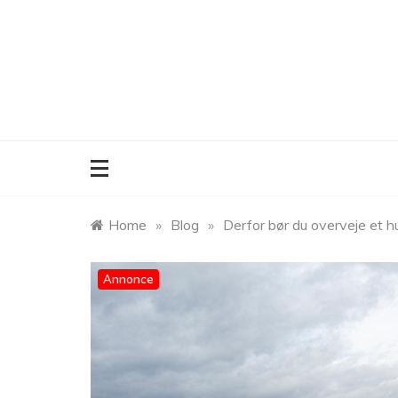
Skip
to
content
Home
»
Blog
»
Derfor bør du overveje et hu
Annonce