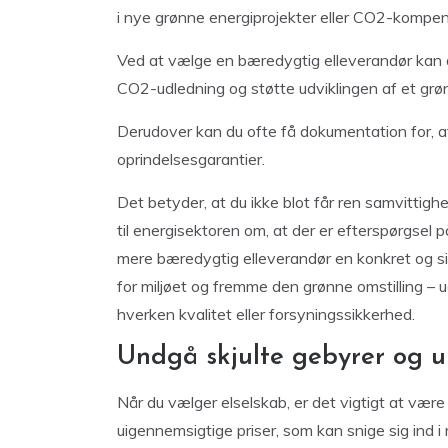
i nye grønne energiprojekter eller CO2-kompen
Ved at vælge en bæredygtig elleverandør kan d
CO2-udledning og støtte udviklingen af et gr
Derudover kan du ofte få dokumentation for, a
oprindelsesgarantier.
Det betyder, at du ikke blot får ren samvittigh
til energisektoren om, at der er efterspørgsel på
mere bæredygtig elleverandør en konkret og s
for miljøet og fremme den grønne omstilling – u
hverken kvalitet eller forsyningssikkerhed.
Undgå skjulte gebyrer og u
Når du vælger elselskab, er det vigtigt at væ
uigennemsigtige priser, som kan snige sig ind i