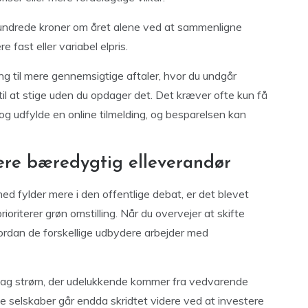
hundrede kroner om året alene ved at sammenligne
 fast eller variabel elpris.
ng til mere gennemsigtige aftaler, hvor du undgår
 til at stige uden du opdager det. Det kræver ofte kun få
og udfylde en online tilmelding, og besparelsen kan
ere bæredygtig elleverandør
ed fylder mere i den offentlige debat, er det blevet
ioriterer grøn omstilling. Når du overvejer at skifte
vordan de forskellige udbydere arbejder med
dag strøm, der udelukkende kommer fra vedvarende
le selskaber går endda skridtet videre ved at investere