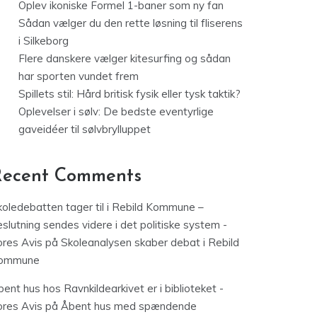
Oplev ikoniske Formel 1-baner som ny fan
Sådan vælger du den rette løsning til fliserens
i Silkeborg
Flere danskere vælger kitesurfing og sådan
har sporten vundet frem
Spillets stil: Hård britisk fysik eller tysk taktik?
Oplevelser i sølv: De bedste eventyrlige
gaveidéer til sølvbrylluppet
Recent Comments
koledebatten tager til i Rebild Kommune –
slutning sendes videre i det politiske system -
ores Avis
på
Skoleanalysen skaber debat i Rebild
ommune
ent hus hos Ravnkildearkivet er i biblioteket -
ores Avis
på
Åbent hus med spændende