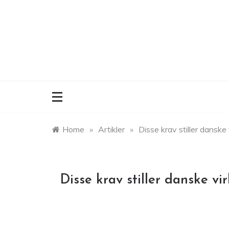
Skip
to
content
Home
»
Artikler
»
Disse krav stiller danske
Disse krav stiller danske vi