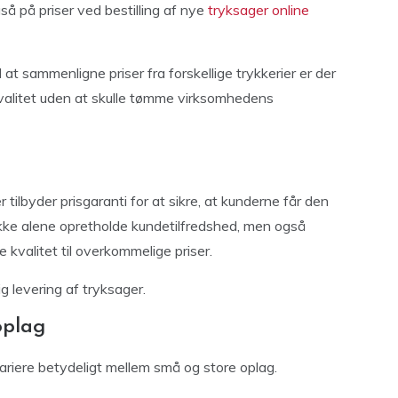
å på priser ved bestilling af nye
tryksager online
t sammenligne priser fra forskellige trykkerier er der
kvalitet uden at skulle tømme virksomhedens
tilbyder prisgaranti for at sikre, at kunderne får den
ikke alene opretholde kundetilfredshed, men også
re kvalitet til overkommelige priser.
lig levering af tryksager.
oplag
variere betydeligt mellem små og store oplag.