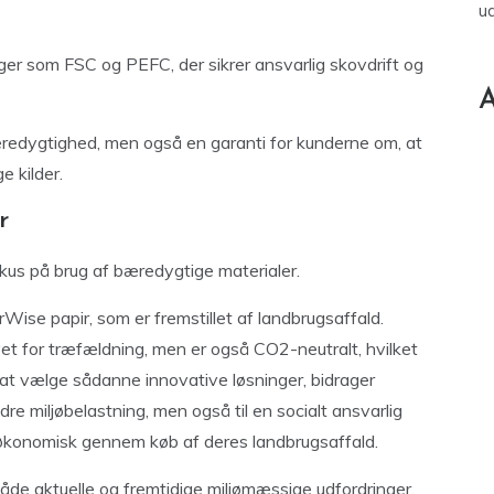
u
ger som FSC og PEFC, der sikrer ansvarlig skovdrift og
A
 bæredygtighed, men også en garanti for kunderne om, at
 kilder.
r
okus på brug af bæredygtige materialer.
ise papir, som er fremstillet af landbrugsaffald.
et for træfældning, men er også CO2-neutralt, hvilket
 at vælge sådanne innovative løsninger, bidrager
dre miljøbelastning, men også til en socialt ansvarlig
t økonomisk gennem køb af deres landbrugsaffald.
åde aktuelle og fremtidige miljømæssige udfordringer.