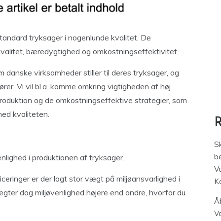
andard tryksager i nogenlunde kvalitet. De
kvalitet, bæredygtighed og omkostningseffektivitet.
som danske virksomheder stiller til deres tryksager, og
rer. Vi vil bl.a. komme omkring vigtigheden af høj
rproduktion og de omkostningseffektive strategier, som
ed kvaliteten.
S
be
enlighed i produktionen af tryksager.
V
eringer er der lagt stor vægt på miljøansvarlighed i
K
ægter dog miljøvenlighed højere end andre, hvorfor du
Åb
V