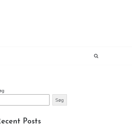
øg
Søg
ecent Posts