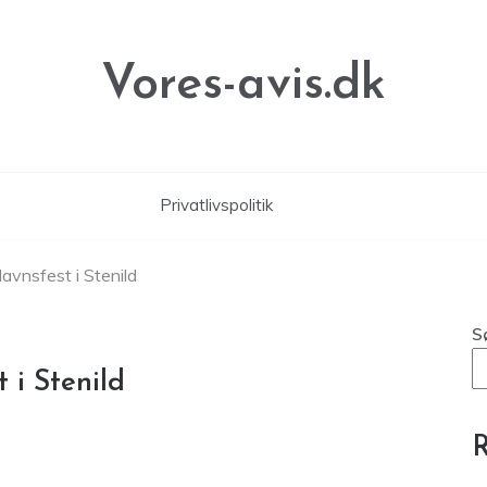
Vores-avis.dk
Privatlivspolitik
lavnsfest i Stenild
S
t i Stenild
R