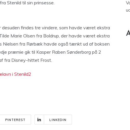
 Stenild til sin prinsesse.
V
u
r desuden findes tre vindere, som havde været ekstra
A
Tilde Marie Olsen fra Boldrup, der havde været ekstra
as Nielsen fra Rørbæk havde også tænkt ud af boksen
edje præmie gik til Kasper Raben Sønderborg på 2
 fra Disney-hittet Frost.
PINTEREST
LINKEDIN