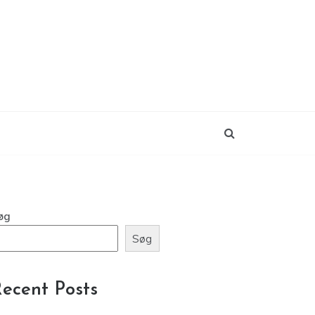
øg
Søg
ecent Posts