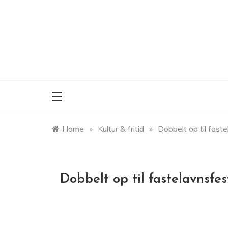
Skip
to
content
Home
»
Kultur & fritid
»
Dobbelt op til faste
Dobbelt op til fastelavnsfes