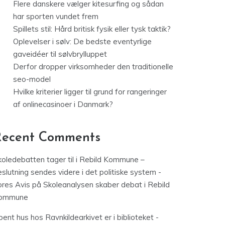
Flere danskere vælger kitesurfing og sådan
har sporten vundet frem
Spillets stil: Hård britisk fysik eller tysk taktik?
Oplevelser i sølv: De bedste eventyrlige
gaveidéer til sølvbrylluppet
Derfor dropper virksomheder den traditionelle
seo-model
Hvilke kriterier ligger til grund for rangeringer
af onlinecasinoer i Danmark?
Recent Comments
koledebatten tager til i Rebild Kommune –
slutning sendes videre i det politiske system -
ores Avis
på
Skoleanalysen skaber debat i Rebild
ommune
ent hus hos Ravnkildearkivet er i biblioteket -