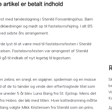
est med tøndeslagning i Stenild Forsamlingshus. Børn
dklædninger og mødt op til fastelavnsfejring. I alt 85
 ved sidste års arrangement.
 lyst til at være med til fastelavnsfesten i Stenild
elsen. Fastelavnsfesten var arrangeret af Stenild
gå til indkøb af nyt legetøj til legestuen.
 en zebra, en snegl, en sigøjner, spiderman og en masse
S
be
 af de to tønder og vinde den eftertragtede titel som
V
 uneder 5 år blev Luna Bang fra St. Ejstrup. Mens det
K
 fra Hobro, der løb med titlen. Hver kattedronning måtte
Bang valgte Mikk Kristensen fra Stenild som sin prins,
Åb