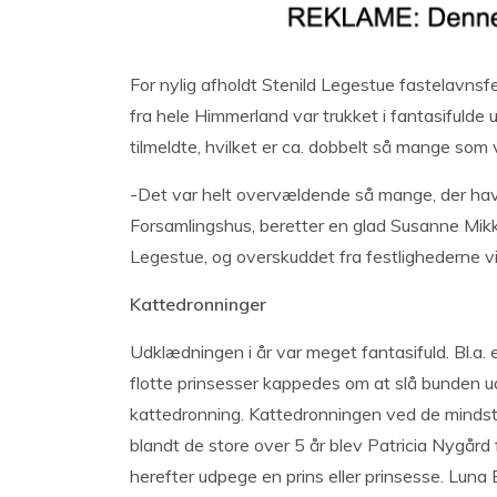
For nylig afholdt Stenild Legestue fastelavnsf
fra hele Himmerland var trukket i fantasifulde u
tilmeldte, hvilket er ca. dobbelt så mange som
-Det var helt overvældende så mange, der havde
Forsamlingshus, beretter en glad Susanne Mikk
Legestue, og overskuddet fra festlighederne vil 
Kattedronninger
Udklædningen i år var meget fantasifuld. Bl.a.
flotte prinsesser kappedes om at slå bunden ud
kattedronning. Kattedronningen ved de mindste
blandt de store over 5 år blev Patricia Nygård
herefter udpege en prins eller prinsesse. Luna 