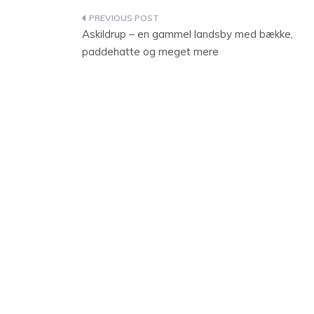
Indlægsnavigation
Askildrup – en gammel landsby med bække,
paddehatte og meget mere