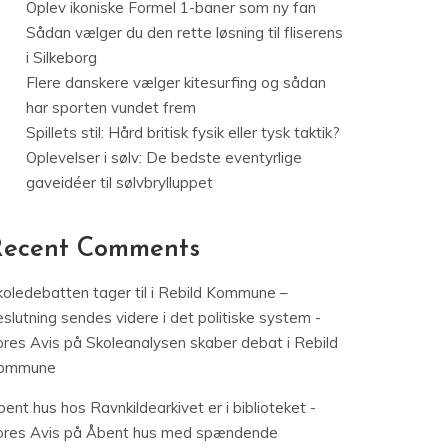
Oplev ikoniske Formel 1-baner som ny fan
Sådan vælger du den rette løsning til fliserens
i Silkeborg
Flere danskere vælger kitesurfing og sådan
har sporten vundet frem
Spillets stil: Hård britisk fysik eller tysk taktik?
Oplevelser i sølv: De bedste eventyrlige
gaveidéer til sølvbrylluppet
Recent Comments
koledebatten tager til i Rebild Kommune –
slutning sendes videre i det politiske system -
ores Avis
på
Skoleanalysen skaber debat i Rebild
ommune
ent hus hos Ravnkildearkivet er i biblioteket -
ores Avis
på
Åbent hus med spændende