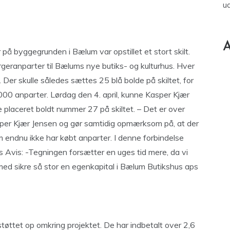
u
A
på byggegrunden i Bælum var opstillet et stort skilt.
rgeranparter til Bælums nye butiks- og kulturhus. Hver
Der skulle således sættes 25 blå bolde på skiltet, for
1000 anparter. Lørdag den 4. april, kunne Kasper Kjær
 placeret boldt nummer 27 på skiltet. – Det er over
Kasper Kjær Jensen og gør samtidig opmærksom på, at der
om endnu ikke har købt anparter. I denne forbindelse
s Avis: -Tegningen forsætter en uges tid mere, da vi
ed sikre så stor en egenkapital i Bælum Butikshus aps
øttet op omkring projektet. De har indbetalt over 2,6