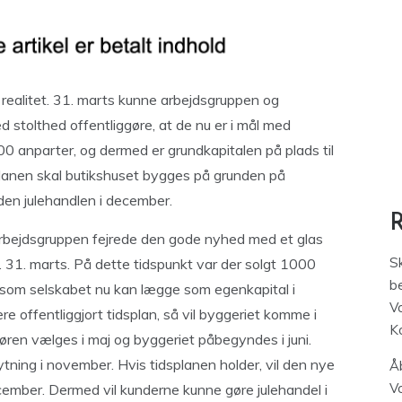
n realitet. 31. marts kunne arbejdsgruppen og
stolthed offentliggøre, at de nu er i mål med
0 anparter, og dermed er grundkapitalen på plads til
 planen skal butikshuset bygges på grunden på
nden julehandlen i december.
bejdsgruppen fejrede den gode nyhed med et glas
S
31. marts. På dette tidspunkt var der solgt 1000
be
ge, som selskabet nu kan lægge som egenkapital i
V
gere offentliggjort tidsplan, så vil byggeriet komme i
K
en vælges i maj og byggeriet påbegyndes i juni.
lytning i november. Hvis tidsplanen holder, vil den nye
Åb
V
ecember. Dermed vil kunderne kunne gøre julehandel i