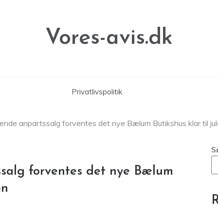
Vores-avis.dk
Privatlivspolitik
gende anpartssalg forventes det nye Bælum Butikshus klar til ju
S
ssalg forventes det nye Bælum
en
R