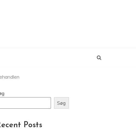
lehandlen
øg
Søg
ecent Posts