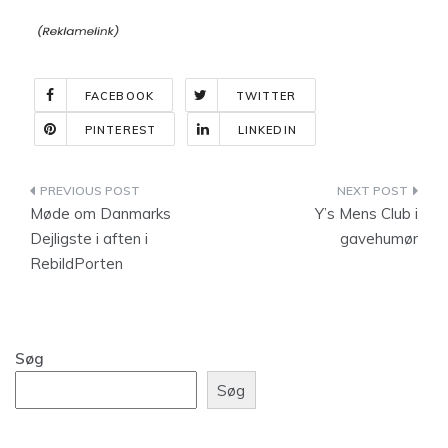
FACEBOOK
TWITTER
PINTEREST
LINKEDIN
Indlægsnavigation
Møde om Danmarks
Y’s Mens Club i
Dejligste i aften i
gavehumør
RebildPorten
Søg
Søg