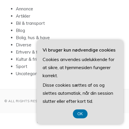
Annonce
Artikler
Bil & transport
Blog
Bolig, hus & have
Diverse
Vi bruger kun nødvendige cookies
Erhverv & forbrug
Cookies anvendes udelukkende for
Kultur & fritid
Sport
at sikre, at hjemmesiden fungerer
Uncategorized
korrekt.
Disse cookies sættes af os og
slettes automatisk, når din session
slutter eller efter kort tid.
© ALL RIGHTS RESERVED 2022
OK
CVR-Nummer 374 077 39