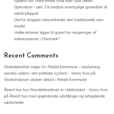
Spillets stil: Hård britisk fysik eller tysk taktik?
Oplevelser i sølv: De bedste eventyrlige gaveidéer til
sølvbrylluppet
Derfor dropper virksomheder den traditionelle seo-
model
Hvilke kriterier ligger til grund for rangeringer af
onlinecasinoer i Danmark?
Recent Comments
Skoledebatten tager til i Rebild Kommune – beslutning
sendes videre i det politiske system - Vores Avis
på
Skoleanalysen skaber debat i Rebild Kommune
Åbent hus hos Ravnkildearkivet er i biblioteket - Vores Avis
på
Åbent hus med spændende udstillinger og arbejdende
værksteder