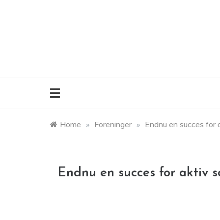
Skip
to
content
Home
»
Foreninger
»
Endnu en succes for 
Endnu en succes for aktiv 