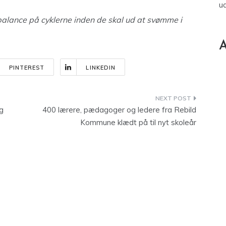
u
 balance på cyklerne inden de skal ud at svømme i
A
PINTEREST
LINKEDIN
ig
400 lærere, pædagoger og ledere fra Rebild
Kommune klædt på til nyt skoleår