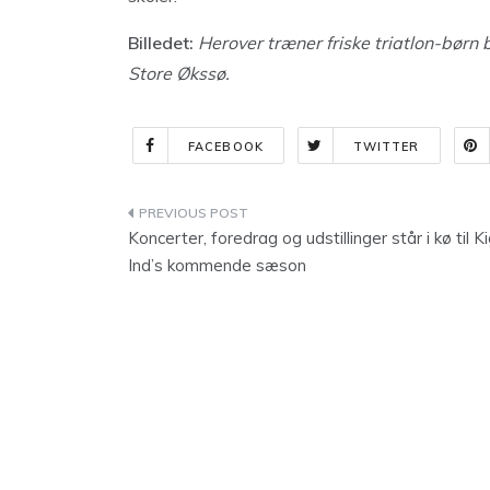
Billedet:
Herover træner friske triatlon-børn
Store Økssø.
FACEBOOK
TWITTER
Indlægsnavigation
Koncerter, foredrag og udstillinger står i kø til K
Ind’s kommende sæson