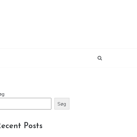
øg
Søg
ecent Posts