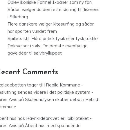
Oplev ikoniske Formel 1-baner som ny fan
Sådan vælger du den rette løsning til fliserens
i Silkeborg
Flere danskere vælger kitesurfing og sådan
har sporten vundet frem
Spillets stil: Hård britisk fysik eller tysk taktik?
Oplevelser i sølv: De bedste eventyrlige
gaveidéer til sølvbrylluppet
Recent Comments
koledebatten tager til i Rebild Kommune –
slutning sendes videre i det politiske system -
ores Avis
på
Skoleanalysen skaber debat i Rebild
ommune
ent hus hos Ravnkildearkivet er i biblioteket -
ores Avis
på
Åbent hus med spændende