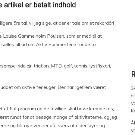
gere års tal, vil jeg sige, at der er tale om et rekordår!
e Louise Gammelholm Poulsen, som er med til at
fælles tilbud om Aktiv Sommerferie for de to
mpel ridelejr, triatlon, MTB, golf, tennis, lystfiskeri,
buddet om aktive ferieuger. Der har ligefrem været
S
be
V
et et flot program og de frivillige skal have kæmpe ros,
K
ret rundt for at besøge mange af aktiviteterne, og jeg
Åb
terne og får nye venner på tværs af alder, byer og
V