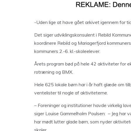
-Uden lige at have gået arkivet igennem for tidli
Det siger udviklingskonsulent i Rebild Kommun
koordinere Rebild og Mariagerfjord kommuners 
kommuners 2.-6. kl.-skoleelever.
Årets program bød på hele 42 aktiviteter for ekse
rotræning og BMX.
Hele 625 lokale børn har i år haft glæde om til
ventelister til nogle af aktiviteterne.
– Foreninger og institutioner havde virkelig lav
siger Louise Gammelholm Poulsen: – Jeg har væ
har mødt lutter glade børn, som nyder aktivite
skoler.