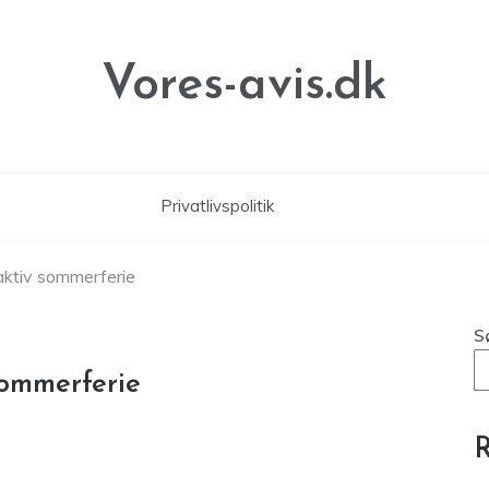
Vores-avis.dk
Privatlivspolitik
aktiv sommerferie
S
sommerferie
R