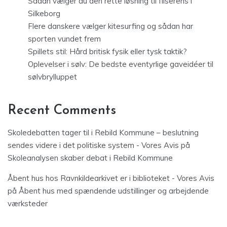
Sådan vælger du den rette løsning til fliserens i
Silkeborg
Flere danskere vælger kitesurfing og sådan har
sporten vundet frem
Spillets stil: Hård britisk fysik eller tysk taktik?
Oplevelser i sølv: De bedste eventyrlige gaveidéer til
sølvbrylluppet
Recent Comments
Skoledebatten tager til i Rebild Kommune – beslutning
sendes videre i det politiske system - Vores Avis
på
Skoleanalysen skaber debat i Rebild Kommune
Åbent hus hos Ravnkildearkivet er i biblioteket - Vores Avis
på
Åbent hus med spændende udstillinger og arbejdende
værksteder