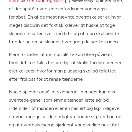
mere diskret tandregulering,
oplever flere,
at der opstår uventede udfordringer undervejs i
forløbet. En af de mest nævnte overraskelser er, hvor
meget disciplin det faktisk kræver at huske at tage
skinnerne ud før hvert måltid – og at man skal børste
tænder og rense skinner, hver gang de sættes i igen.
Flere fortæller, at det sociale liv kan blive påvirket,
fordi det kan føles besværligt at skulle forklare venner
eller kolleger, hvorfor man pludselig skal på toilettet
efter frokost for at rense tænderne.
Nogle oplever også, at skinnerne i perioder kan give
uventede gener som ømme tænder, lette sår på
indersiden af munden eller en midlertidig lisp. Alligevel
nævner mange, at de hurtigt vænnede sig til rutinerne,
og at overraskelserne sjældent var alvorlige nok til at