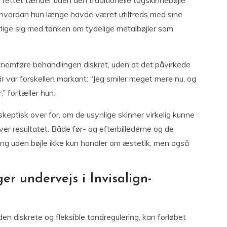
rettet tænder uden den traditionelle togskinnebøjle
, hvordan hun længe havde været utilfreds med sine
ige sig med tanken om tydelige metalbøjler som
nnemføre behandlingen diskret, uden at det påvirkede
 år var forskellen markant: “Jeg smiler meget mere nu, og
,” fortæller hun.
keptisk over for, om de usynlige skinner virkelig kunne
ver resultatet. Både før- og efterbillederne og de
ring uden bøjle ikke kun handler om æstetik, men også
er undervejs i Invisalign-
n diskrete og fleksible tandregulering, kan forløbet