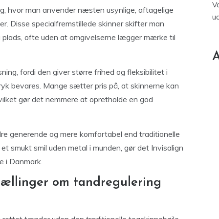
V
ing, hvor man anvender næsten usynlige, aftagelige
u
ner. Disse specialfremstillede skinner skifter man
å plads, ofte uden at omgivelserne lægger mærke til
A
g, fordi den giver større frihed og fleksibilitet i
yk bevares. Mange sætter pris på, at skinnerne kan
vilket gør det nemmere at opretholde en god
dre generende og mere komfortabel end traditionelle
et smukt smil uden metal i munden, gør det Invisalign
ne i Danmark.
rtællinger om tandregulering