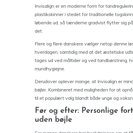
Invisalign er en moderne form for tandreguler
plastikskinner i stedet for traditionelle togskin
løbende ud, så tænderne gradvist flytter sig p
det.
Flere og flere danskere vælger netop denne løsnin
hverdagen, samtidig med at det æstetiske udtr
tages ud ved måltider og ved tandbørstning, h
mundhygiejne.
Derudover oplever mange, at Invisalign er min
bøjler. Kombineret med muligheden for at opnå 
til et populært valg blandt både unge og voks
Før og efter: Personlige fo
uden bøjle