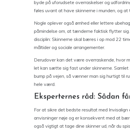
byde på uforudsete overraskelser og udfordring
føles uvant at have skinnerne i munden, og at t
Nogle oplever også ømhed eller lettere ubehag, 
påmindelse om, at tænderne faktisk flytter si
disciplin: Skinnerne skal bæres i op mod 22 time
måltider og sociale arrangementer.
Derudover kan det være overraskende, hvor me
let kan sætte sig fast under skinnerne. Samlet 
bump på vejen, så vænner man sig hurtigt til ru
hele værd.
Eksperternes råd: Sådan få
For at sikre det bedste resultat med Invisalig
anvisninger nøje og er konsekvent med at bære
også vigtigt at tage dine skinner ud, når du spi