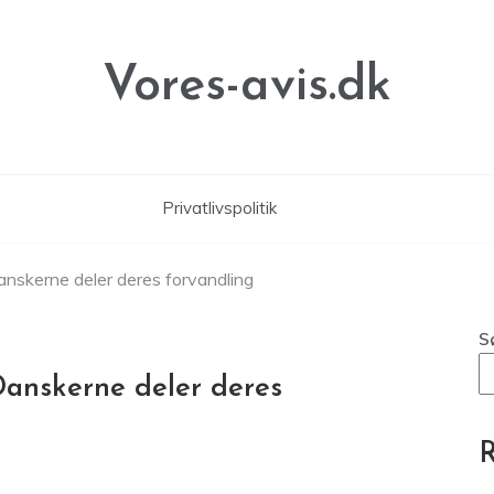
Vores-avis.dk
Privatlivspolitik
Danskerne deler deres forvandling
S
Danskerne deler deres
R