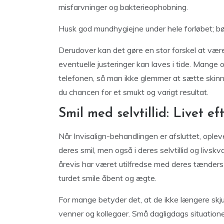
misfarvninger og bakterieophobning.
Husk god mundhygiejne under hele forløbet; bø
Derudover kan det gøre en stor forskel at være
eventuelle justeringer kan laves i tide. Mange 
telefonen, så man ikke glemmer at sætte skinner
du chancen for et smukt og varigt resultat.
Smil med selvtillid: Livet ef
Når Invisalign-behandlingen er afsluttet, ople
deres smil, men også i deres selvtillid og livskva
årevis har været utilfredse med deres tænders
turdet smile åbent og ægte.
For mange betyder det, at de ikke længere skjul
venner og kollegaer. Små dagligdags situation