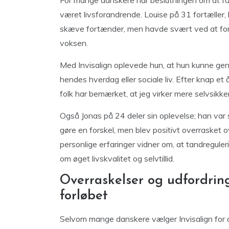
For mange danskere har beslutningen om at få 
været livsforandrende. Louise på 31 fortæller
skæve fortænder, men havde svært ved at forl
voksen.
Med Invisalign oplevede hun, at hun kunne ge
hendes hverdag eller sociale liv. Efter knap et
folk har bemærket, at jeg virker mere selvsikker
Også Jonas på 24 deler sin oplevelse; han var s
gøre en forskel, men blev positivt overrasket o
personlige erfaringer vidner om, at tandregule
om øget livskvalitet og selvtillid.
Overraskelser og udfordring
forløbet
Selvom mange danskere vælger Invisalign for de