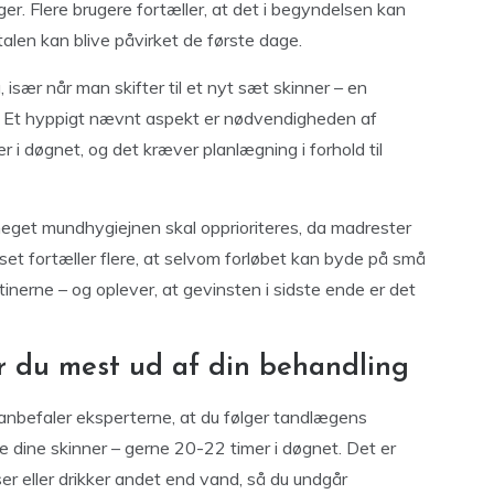
er. Flere brugere fortæller, at det i begyndelsen kan
alen kan blive påvirket de første dage.
især når man skifter til et nyt sæt skinner – en
g. Et hyppigt nævnt aspekt er nødvendigheden af
r i døgnet, og det kræver planlægning i forhold til
get mundhygiejnen skal opprioriteres, da madrester
set fortæller flere, at selvom forløbet kan byde på små
tinerne – og oplever, at gevinsten i sidste ende er det
r du mest ud af din behandling
n anbefaler eksperterne, at du følger tandlægens
 dine skinner – gerne 20-22 timer i døgnet. Det er
ser eller drikker andet end vand, så du undgår