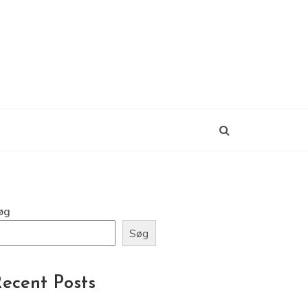
øg
Søg
ecent Posts