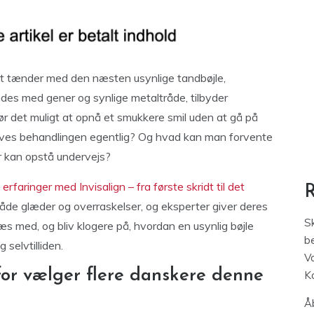
tet tænder med den næsten usynlige tandbøjle,
bindes med gener og synlige metaltråde, tilbyder
 gør det muligt at opnå et smukkere smil uden at gå på
es behandlingen egentlig? Og hvad kan man forvente
r kan opstå undervejs?
erfaringer med Invisalign – fra første skridt til det
 både glæder og overraskelser, og eksperter giver deres
S
æs med, og bliv klogere på, hvordan en usynlig bøjle
be
 selvtilliden.
V
for vælger flere danskere denne
K
Åb