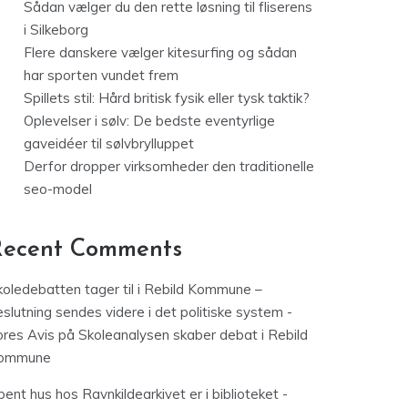
Sådan vælger du den rette løsning til fliserens
i Silkeborg
Flere danskere vælger kitesurfing og sådan
har sporten vundet frem
Spillets stil: Hård britisk fysik eller tysk taktik?
Oplevelser i sølv: De bedste eventyrlige
gaveidéer til sølvbrylluppet
Derfor dropper virksomheder den traditionelle
seo-model
Recent Comments
koledebatten tager til i Rebild Kommune –
slutning sendes videre i det politiske system -
ores Avis
på
Skoleanalysen skaber debat i Rebild
ommune
ent hus hos Ravnkildearkivet er i biblioteket -