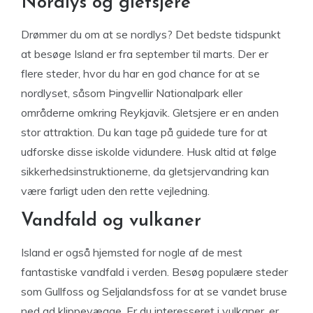
Nordlys og gletsjere
Drømmer du om at se nordlys? Det bedste tidspunkt
at besøge Island er fra september til marts. Der er
flere steder, hvor du har en god chance for at se
nordlyset, såsom Þingvellir Nationalpark eller
områderne omkring Reykjavik. Gletsjere er en anden
stor attraktion. Du kan tage på guidede ture for at
udforske disse iskolde vidundere. Husk altid at følge
sikkerhedsinstruktionerne, da gletsjervandring kan
være farligt uden den rette vejledning.
Vandfald og vulkaner
Island er også hjemsted for nogle af de mest
fantastiske vandfald i verden. Besøg populære steder
som Gullfoss og Seljalandsfoss for at se vandet bruse
ned ad klippevægge. Er du interesseret i vulkaner, er