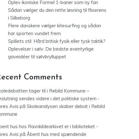
Oplev ikoniske Formel 1-baner som ny fan
Sådan vælger du den rette løsning til fliserens
i Silkeborg
Flere danskere vælger kitesurfing og sådan
har sporten vundet frem
Spillets stil: Hård britisk fysik eller tysk taktik?
Oplevelser i sølv: De bedste eventyrlige
gaveidéer til sølvbrylluppet
Recent Comments
koledebatten tager til i Rebild Kommune –
slutning sendes videre i det politiske system -
ores Avis
på
Skoleanalysen skaber debat i Rebild
ommune
ent hus hos Ravnkildearkivet er i biblioteket -
ores Avis
på
Åbent hus med spændende