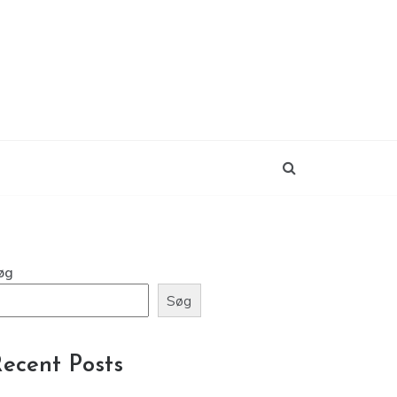
øg
Søg
ecent Posts