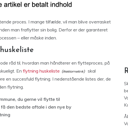
nde proces. I mange tilfælde, vil man blive overrasket
nden man fraflytter sin bolig. Derfor er der garanteret
ocessen – eller måske inden.
huskeliste
gode råd til, hvordan man håndterer en flytteproces, på
skueligt. En
flytning huskeliste
skal
re en succesfuld flytning. I nedenstående listes der, de
S
en flytning.
be
V
mmune, du gerne vil flytte til
K
få den bedste aftale i den nye by
tning
Åb
V