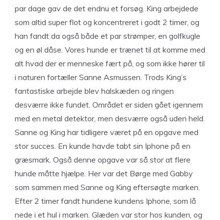
par dage gav de det endnu et forsøg. King arbejdede
som altid super flot og koncentreret i godt 2 timer, og
han fandt da også både et par strømper, en golfkugle
og en øl dåse. Vores hunde er trænet til at komme med
alt hvad der er menneske fært på, og som ikke hører til
i naturen fortæller Sanne Asmussen. Trods King’s
fantastiske arbejde blev halskæden og ringen
desværre ikke fundet. Området er siden gået igennem
med en metal detektor, men desværre også uden held.
Sanne og King har tidligere været på en opgave med
stor succes. En kunde havde tabt sin Iphone på en
græsmark. Også denne opgave var så stor at flere
hunde måtte hjælpe. Her var det Børge med Gabby
som sammen med Sanne og King eftersøgte marken.
Efter 2 timer fandt hundene kundens Iphone, som lå
nede i et hul i marken. Glæden var stor hos kunden, og