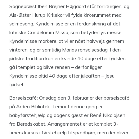
Sognepræst Iben Brejner Højgaard står for liturgien, og
Als-Øster Hurup Kirkekor vil fylde kirkerummet med
salmesang. Kyndelmisse er en fordanskning af det
latinske Candelarum Missa, som betyder lys messe.
Kyndelmisse markere, at vi er nået halvvejs gennem
vinteren, og er samtidig Marias renselsesdag. I den
jødiske tradition kan en kvinde 40 dage efter fødslen
gå i templet og blive rensen – derfor ligger
Kyndelmisse altid 40 dage efter juleaften – Jesu
fødsel.
Barselscafé:
Onsdag den 3. februar er der barselscafé
på Arden Bibliotek. Temaet denne gang er
babyførstehjælp og dagens gæst er René Nikolajsen
fra Beredskabet. Arrangementet er et komplet 3-
timers kursus i førstehjælp til spædbørn, men der bliver