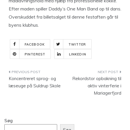
madlavningshold med hjælp fra professionelle kokke.
Efter maden spiller Daddy’s One Man Band op til dans.
Overskuddet fra billetsalget til denne festaften går til
byens klubhus.
FACEBOOK
TWITTER
PINTEREST
LINKEDIN
Indlægsnavigation
Koncentreret sprog- og
Rekordstor opbakning til
læseuge på Suldrup Skole
aktiv vinterferie i
Mariagerfjord
Søg
Søg