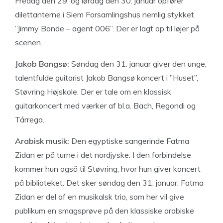
Fredag den 29. og lørdag den 30. januar opfører
dilettanterne i Siem Forsamlingshus nemlig stykket
”Jimmy Bonde – agent 006”. Der er lagt op til løjer på
scenen.
Jakob Bangsø:
Søndag den 31. januar giver den unge,
talentfulde guitarist Jakob Bangsø koncert i ”Huset”,
Støvring Højskole. Der er tale om en klassisk
guitarkoncert med værker af bl.a. Bach, Regondi og
Tárrega.
Arabisk musik:
Den egyptiske sangerinde Fatma
Zidan er på turne i det nordjyske. I den forbindelse
kommer hun også til Støvring, hvor hun giver koncert
på biblioteket. Det sker søndag den 31. januar. Fatma
Zidan er del af en musikalsk trio, som her vil give
publikum en smagsprøve på den klassiske arabiske