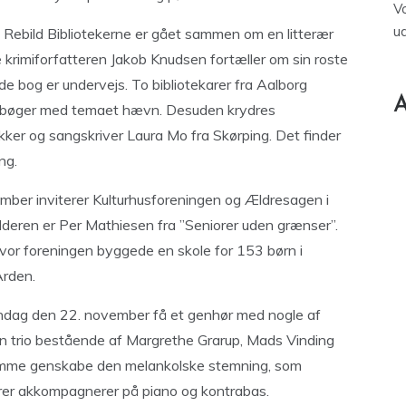
V
u
g Rebild Bibliotekerne er gået sammen om en litterær
rimiforfatteren Jakob Knudsen fortæller om sin roste
e bog er undervejs. To bibliotekarer fra Aalborg
A
de bøger med temaet hævn. Desuden krydres
ker og sangskriver Laura Mo fra Skørping. Det finder
ng.
ber inviterer Kulturhusforeningen og Ældresagen i
deren er Per Mathiesen fra ”Seniorer uden grænser”.
, hvor foreningen byggede en skole for 153 børn i
Arden.
dag den 22. november få et genhør med nogle af
f en trio bestående af Margrethe Grarup, Mads Vinding
stemme genskabe den melankolske stemning, som
rrer akkompagnerer på piano og kontrabas.