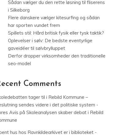
Sådan vælger du den rette løsning til fliserens
i Silkeborg
Flere danskere vælger kitesurfing og sådan
har sporten vundet frem
Spillets stil: Hård britisk fysik eller tysk taktik?
Oplevelser i sølv: De bedste eventyrlige
gaveidéer til sølvbrylluppet
Derfor dropper virksomheder den traditionelle
seo-model
Recent Comments
koledebatten tager til i Rebild Kommune –
slutning sendes videre i det politiske system -
ores Avis
på
Skoleanalysen skaber debat i Rebild
ommune
ent hus hos Ravnkildearkivet er i biblioteket -