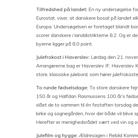
Tilfredshed på landet:
En ny undersøgelse fo
Eurostat, viser, at danskere bosat på landet el
Europa. Undersøgelsen er foretaget blandt bor
scorer danskere i landdistrikterne 8,2. Og er 
byerne ligger på 8,0 point.
Julefrokost i Haverslev:
Lørdag den 21. novemb
Arrangørerne bag er Haverslev IF, Haverslev 
store, klassiske julebord, som hører julefrokost
To runde fødselsdage:
To store danskere fejre
150 år og Halfdan Rasmussens 100 år’s fødse
slået de to sammen til én festaften torsdag 
kirke og sognegården, hvor der både vil blive s
Herefter er menighedsrådet vært ved vin og o
Julefilm og hygge:
Ældresagen i Rebild Kommu