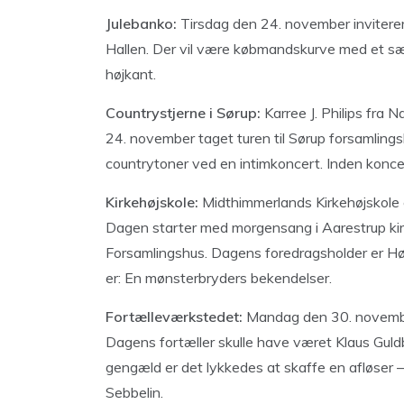
Julebanko:
Tirsdag den 24. november inviterer
Hallen. Der vil være købmandskurve med et sæ
højkant.
Countrystjerne i Sørup:
Karree J. Philips fra 
24. november taget turen til Sørup forsamling
countrytoner ved en intimkoncert. Inden konc
Kirkehøjskole:
Midthimmerlands Kirkehøjskole 
Dagen starter med morgensang i Aarestrup kirk
Forsamlingshus. Dagens foredragsholder er Høj
er: En mønsterbryders bekendelser.
Fortælleværkstedet:
Mandag den 30. november
Dagens fortæller skulle have været Klaus Guld
gengæld er det lykkedes at skaffe en afløser 
Sebbelin.