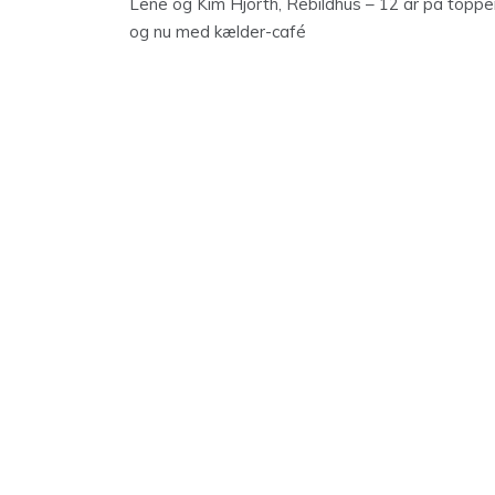
Lene og Kim Hjorth, Rebildhus – 12 år på toppe
og nu med kælder-café