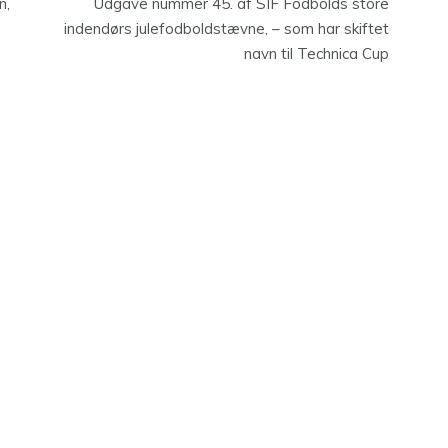
n,
Udgave nummer 45. af SIF Fodbolds store
indendørs julefodboldstævne, – som har skiftet
navn til Technica Cup