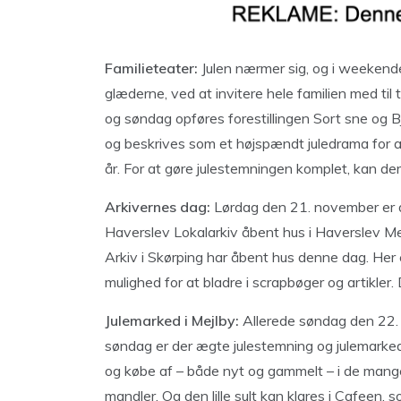
Familieteater:
Julen nærmer sig, og i weeken
glæderne, ved at invitere hele familien med til 
og søndag opføres forestillingen Sort sne og Bj
og beskrives som et højspændt juledrama for al
år. For at gøre julestemningen komplet, kan de
Arkivernes dag:
Lørdag den 21. november er d
Haverslev Lokalarkiv åbent hus i Haverslev Med
Arkiv i Skørping har åbent hus denne dag. Her 
mulighed for at bladre i scrapbøger og artikler
Julemarked i Mejlby:
Allerede søndag den 22.
søndag er der ægte julestemning og julemarked 
og købe af – både nyt og gammelt – i de mang
mandler. Og den lille sult kan klares i Cafeen, s