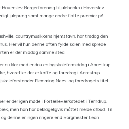
 Haverslev Borgerforening til julebanko i Haverslev
rligt julepræg samt mange andre flotte præmier på
Nashville, countrymusikkens hjemstavn, har tirsdag den
shus. Her vil hun denne aften fylde salen med sprøde
erten er der middag samme sted.
er nu klar med endnu en højskoleformiddag i Aarestrup.
e, hvorefter der er kaffe og foredrag i Aarestrup
skoleforstander Flemming Nees, og foredragets titel
 er der igen møde i Fortælleværkstedet i Terndrup.
bæk, men han har beklageligvis måttet melde afbud. Til
– og denne er ingen ringere end Borgmester Leon