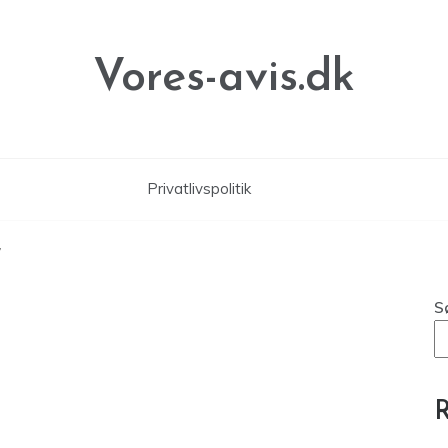
Vores-avis.dk
Privatlivspolitik
7
S
R