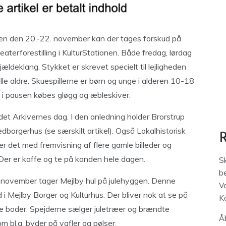
den den 20.-22. november kan der tages forskud på
teaterforestilling i KulturStationen. Både fredag, lørdag
ældeklang. Stykket er skrevet specielt til lejligheden
le aldre. Skuespillerne er børn og unge i alderen 10-18
r i pausen købes gløgg og æbleskiver.
et Arkivernes dag. I den anledning holder Brorstrup
borgerhus (se særskilt artikel). Også Lokalhistorisk
er det med fremvisning af flere gamle billeder og
. Der er kaffe og te på kanden hele dagen.
S
be
 november tager Mejlby hul på julehyggen. Denne
V
i Mejlby Borger og Kulturhus. Der bliver nok at se på
K
e boder. Spejderne sælger juletræer og brændte
Åb
om bl.a. byder på vafler og pølser.