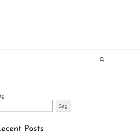
øg
Søg
ecent Posts