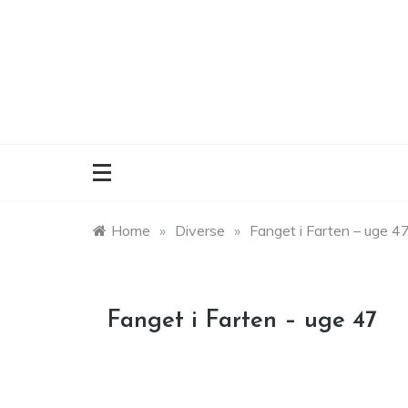
Skip
to
content
Home
»
Diverse
»
Fanget i Farten – uge 4
Fanget i Farten – uge 47