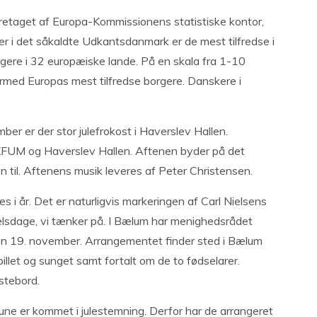
retaget af Europa-Kommissionens statistiske kontor,
ler i det såkaldte Udkantsdanmark er de mest tilfredse i
gere i 32 europæiske lande. På en skala fra 1-10
dermed Europas mest tilfredse borgere. Danskere i
er er der stor julefrokost i Haverslev Hallen.
KFUM og Haverslev Hallen. Aftenen byder på det
en til. Aftenens musik leveres af Peter Christensen.
s i år. Det er naturligvis markeringen af Carl Nielsens
lsdage, vi tænker på. I Bælum har menighedsrådet
den 19. november. Arrangementet finder sted i Bælum
pillet og sunget samt fortalt om de to fødselarer.
stebord.
ne er kommet i julestemning. Derfor har de arrangeret