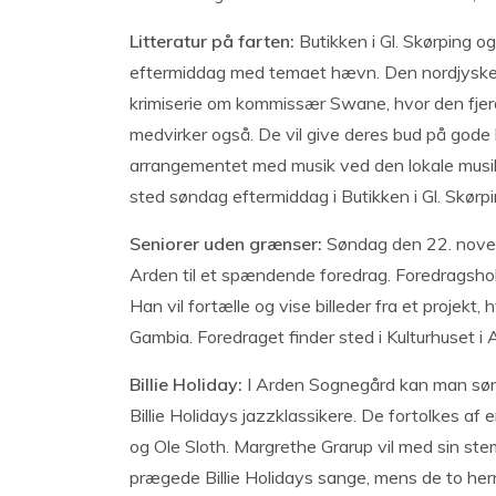
Litteratur på farten:
Butikken i Gl. Skørping o
eftermiddag med temaet hævn. Den nordjyske k
krimiserie om kommissær Swane, hvor den fjerd
medvirker også. De vil give deres bud på go
arrangementet med musik ved den lokale musik
sted søndag eftermiddag i Butikken i Gl. Skørpi
Seniorer uden grænser:
Søndag den 22. novem
Arden til et spændende foredrag. Foredragshol
Han vil fortælle og vise billeder fra et projekt
Gambia. Foredraget finder sted i Kulturhuset i 
Billie Holiday:
I Arden Sognegård kan man søn
Billie Holidays jazzklassikere. De fortolkes a
og Ole Sloth. Margrethe Grarup vil med sin 
prægede Billie Holidays sange, mens de to he