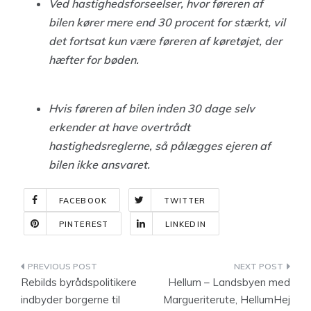
Ved hastighedsforseelser, hvor føreren af
bilen kører mere end 30 procent for stærkt, vil
det fortsat kun være føreren af køretøjet, der
hæfter for bøden.
Hvis føreren af bilen inden 30 dage selv
erkender at have overtrådt
hastighedsreglerne, så pålægges ejeren af
bilen ikke ansvaret.
FACEBOOK
TWITTER
PINTEREST
LINKEDIN
Indlægsnavigation
Rebilds byrådspolitikere
Hellum – Landsbyen med
indbyder borgerne til
Margueriterute, HellumHej