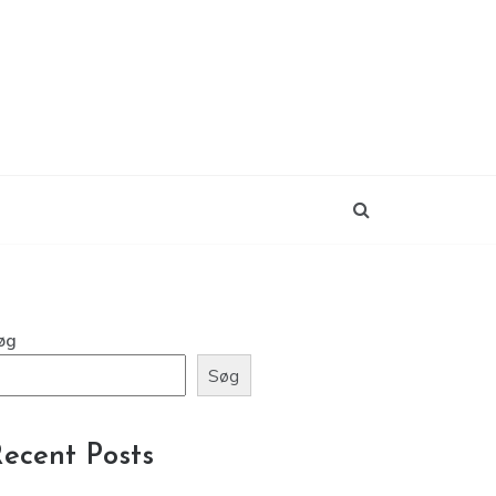
øg
Søg
ecent Posts