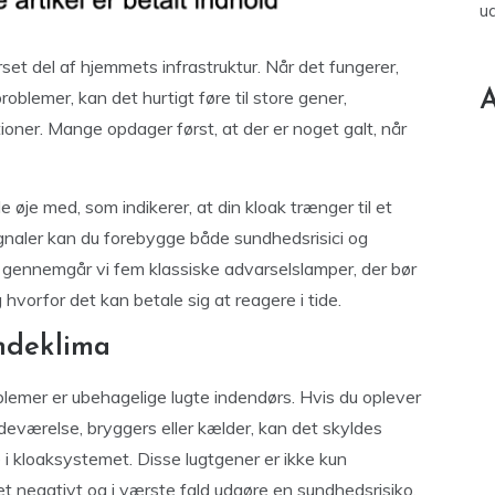
u
et del af hjemmets infrastruktur. Når det fungerer,
oblemer, kan det hurtigt føre til store gener,
A
ioner. Mange opdager først, at der er noget galt, når
e øje med, som indikerer, at din kloak trænger til et
naler kan du forebygge både sundhedsrisici og
l gennemgår vi fem klassiske advarselslamper, der bør
g hvorfor det kan betale sig at reagere i tide.
ndeklima
blemer er ubehagelige lugte indendørs. Hvis du oplever
adeværelse, bryggers eller kælder, kan det skyldes
 i kloaksystemet. Disse lugtgener er ikke kun
et negativt og i værste fald udgøre en sundhedsrisiko.