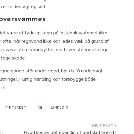
iver undersøgt og løst.
 oversvømmes
et være et tydeligt tegn på, at kloaksystemet ikke
 ofte, når regnvand ikke kan ledes væk på grund af
 kan være store vandpytter, der bliver stående længe
at tage skade.
tagne gange står under vand, bør du få undersøgt
lslutninger. Hurtig handling kan forebygge både
met.
PINTEREST
LINKEDIN
 i
Hvad koster det egentlig at bortskaffe jord?