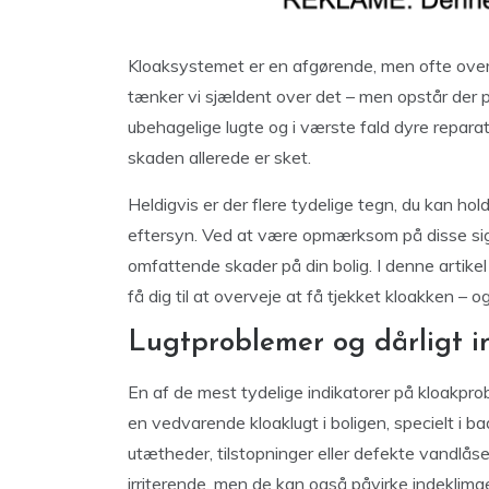
Kloaksystemet er en afgørende, men ofte overs
tænker vi sjældent over det – men opstår der pr
ubehagelige lugte og i værste fald dyre reparat
skaden allerede er sket.
Heldigvis er der flere tydelige tegn, du kan hold
eftersyn. Ved at være opmærksom på disse sig
omfattende skader på din bolig. I denne artike
få dig til at overveje at få tjekket kloakken – o
Lugtproblemer og dårligt i
En af de mest tydelige indikatorer på kloakpro
en vedvarende kloaklugt i boligen, specielt i b
utætheder, tilstopninger eller defekte vandlåse
irriterende, men de kan også påvirke indeklima