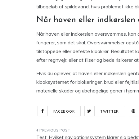
tilbageløb af spildevand, hvis problemet ikke bl
Når haven eller indkørslen
Når haven eller indkørslen oversvømmes, kan d
fungerer, som det skal. Oversvømmelser opstår
tilstoppede eller defekte kloakrør. Resultatet
efter regnvejr, eller at fliser og bede risikerer 
Hvis du oplever, at haven eller indkørslen gen
kloaksystemet for blokeringer, brud eller fejlti
materielle skader og ubehagelige gener i hjem
FACEBOOK
TWITTER
Indlægsnavigation
Test: Hvilket navigationssystem klarer sig bedst