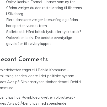
Oplev ikoniske Formel 1-baner som ny fan
Sådan vælger du den rette løsning til fliserens
i Silkeborg
Flere danskere vælger kitesurfing og sådan
har sporten vundet frem
Spillets stil: Hård britisk fysik eller tysk taktik?
Oplevelser i sølv: De bedste eventyrlige
gaveidéer til sølvbrylluppet
Recent Comments
koledebatten tager til i Rebild Kommune –
slutning sendes videre i det politiske system -
ores Avis
på
Skoleanalysen skaber debat i Rebild
ommune
ent hus hos Ravnkildearkivet er i biblioteket -
ores Avis
på
Åbent hus med spændende