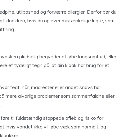
edpine, utilpashed og forværre allergier. Derfor bør du
øgt kloakken, hvis du oplever mistænkelige lugte, som
ftning.
nvasken pludselig begynder at løbe langsomt ud, eller
e et tydeligt tegn på, at din kloak har brug for et
 hvor fedt, hår, madrester eller andet snavs har
 på mere alvorlige problemer som sammenfaldne eller
.
føre til fuldstændig stoppede afløb og risiko for
igt, hvis vandet ikke vil løbe væk som normalt, og
 kloakken.