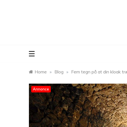
Skip
to
content
Home
»
Blog
»
Fem tegn på at din kloak træ
Annonce