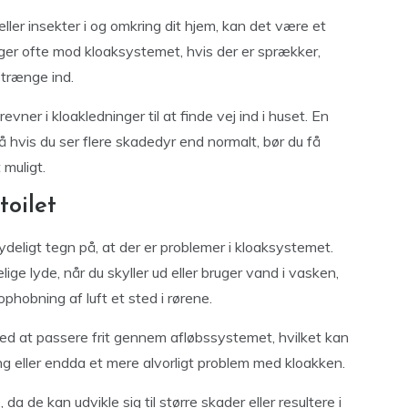
 eller insekter i og omkring dit hjem, kan det være et
er ofte mod kloaksystemet, hvis der er sprækker,
 trænge ind.
evner i kloakledninger til at finde vej ind i huset. En
 hvis du ser flere skadedyr end normalt, bør du få
 muligt.
toilet
ydeligt tegn på, at der er problemer i kloaksystemet.
ige lyde, når du skyller ud eller bruger vand i vasken,
ophobning af luft et sted i rørene.
ved at passere frit gennem afløbssystemet, hvilket kan
g eller endda et mere alvorligt problem med kloakken.
da de kan udvikle sig til større skader eller resultere i