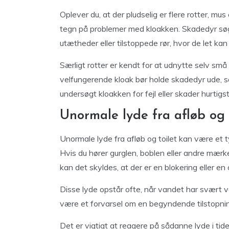
Oplever du, at der pludselig er flere rotter, mus
tegn på problemer med kloakken. Skadedyr søg
utætheder eller tilstoppede rør, hvor de let kan
Særligt rotter er kendt for at udnytte selv små r
velfungerende kloak bør holde skadedyr ude, så
undersøgt kloakken for fejl eller skader hurtigst
Unormale lyde fra afløb og 
Unormale lyde fra afløb og toilet kan være et t
Hvis du hører gurglen, boblen eller andre mærkel
kan det skyldes, at der er en blokering eller en 
Disse lyde opstår ofte, når vandet har svært 
være et forvarsel om en begyndende tilstopnin
Det er vigtigt at reagere på sådanne lyde i tide, 