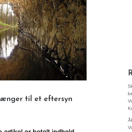
S
be
ænger til et eftersyn
V
K
Åb
V