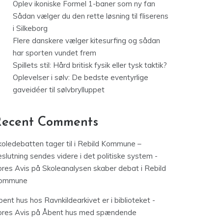
Oplev ikoniske Formel 1-baner som ny fan
Sådan vælger du den rette løsning til fliserens
i Silkeborg
Flere danskere vælger kitesurfing og sådan
har sporten vundet frem
Spillets stil: Hård britisk fysik eller tysk taktik?
Oplevelser i sølv: De bedste eventyrlige
gaveidéer til sølvbrylluppet
Recent Comments
koledebatten tager til i Rebild Kommune –
slutning sendes videre i det politiske system -
ores Avis
på
Skoleanalysen skaber debat i Rebild
ommune
ent hus hos Ravnkildearkivet er i biblioteket -
ores Avis
på
Åbent hus med spændende