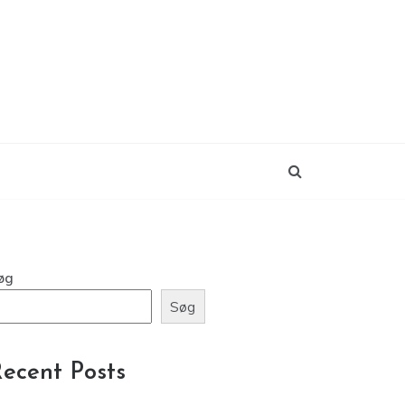
øg
Søg
ecent Posts