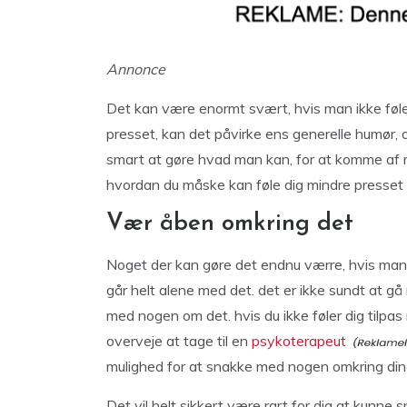
Annonce
Det kan være enormt svært, hvis man ikke føler s
presset, kan det påvirke ens generelle humør, og
smart at gøre hvad man kan, for at komme af m
hvordan du måske kan føle dig mindre presset 
Vær åben omkring det
Noget der kan gøre det endnu værre, hvis man i
går helt alene med det. det er ikke sundt at gå 
med nogen om det. hvis du ikke føler dig tilpas
overveje at tage til en
psykoterapeut
mulighed for at snakke med nogen omkring din
Det vil helt sikkert være rart for dig at kunn