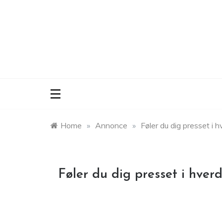
Skip
to
content
Home
»
Annonce
»
Føler du dig presset i 
Føler du dig presset i hve