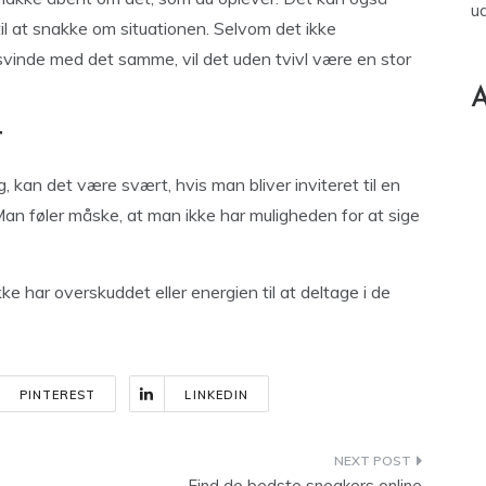
u
til at snakke om situationen. Selvom det ikke
rsvinde med det samme, vil det uden tvivl være en stor
A
t
g, kan det være svært, hvis man bliver inviteret til en
Man føler måske, at man ikke har muligheden for at sige
ke har overskuddet eller energien til at deltage i de
PINTEREST
LINKEDIN
Find de bedste sneakers online