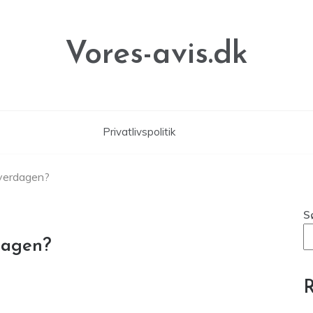
Vores-avis.dk
Privatlivspolitik
hverdagen?
S
rdagen?
R