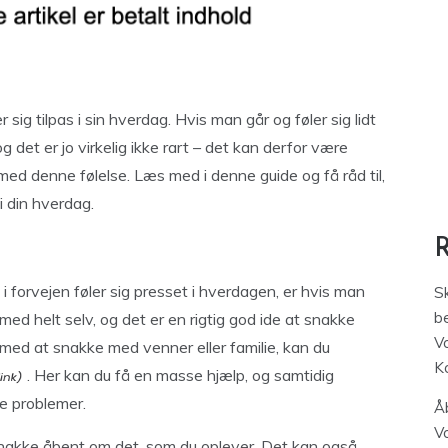
ig tilpas i sin hverdag. Hvis man går og føler sig lidt
 det er jo virkelig ikke rart – det kan derfor være
ed denne følelse. Læs med i denne guide og få råd til,
i din hverdag.
 forvejen føler sig presset i hverdagen, er hvis man
S
be
med helt selv, og det er en rigtig god ide at snakke
V
 med at snakke med venner eller familie, kan du
K
. Her kan du få en masse hjælp, og samtidig
e problemer.
Åb
V
e snakke åbent om det, som du oplever. Det kan også