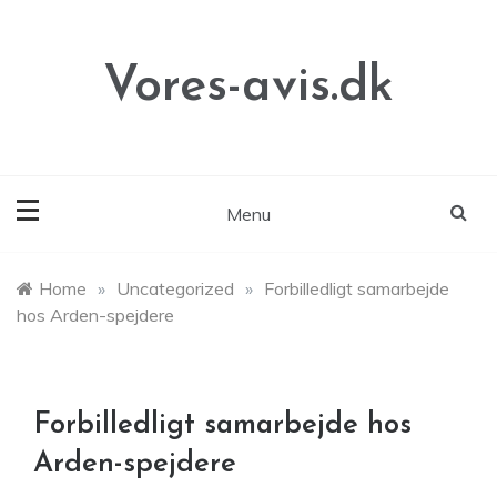
Skip
to
content
Vores-avis.dk
Menu
Home
»
Uncategorized
»
Forbilledligt samarbejde
hos Arden-spejdere
Forbilledligt samarbejde hos
Arden-spejdere