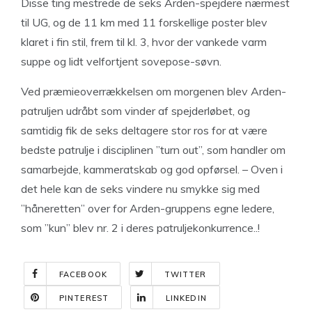
Disse ting mestrede de seks Arden-spejdere nærmest
til UG, og de 11 km med 11 forskellige poster blev
klaret i fin stil, frem til kl. 3, hvor der vankede varm
suppe og lidt velfortjent sovepose-søvn.
Ved præmieoverrækkelsen om morgenen blev Arden-
patruljen udråbt som vinder af spejderløbet, og
samtidig fik de seks deltagere stor ros for at være
bedste patrulje i disciplinen ”turn out”, som handler om
samarbejde, kammeratskab og god opførsel. – Oven i
det hele kan de seks vindere nu smykke sig med
”håneretten” over for Arden-gruppens egne ledere,
som ”kun” blev nr. 2 i deres patruljekonkurrence..!
FACEBOOK
TWITTER
PINTEREST
LINKEDIN