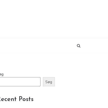
øg
Søg
ecent Posts