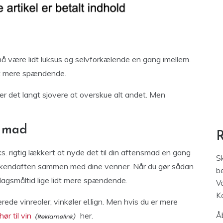
 må være lidt luksus og selvforkælende en gang imellem.
idt mere spændende.
liver det langt sjovere at overskue alt andet. Men
n mad
eks. rigtig lækkert at nyde det til din aftensmad en gang
S
ekendaften sammen med dine venner. Når du gør sådan
be
erdagsmåltid lige lidt mere spændende.
V
K
rede vinreoler, vinkøler el.lign. Men hvis du er mere
hør til vin
her.
Åb