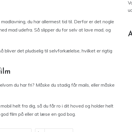
V
u
 madlavning, du har allermest tid til. Derfor er det nogle
 med mad udefra. Så slipper du for selv at lave mad, og
A
bliver det pludselig til selvforkælelse, hvilket er rigtig
film
selvom du har fri? Måske du stadig får mails, eller måske
obil helt fra dig, så du får ro i dit hoved og holder helt
n god film på eller at læse en god bog.