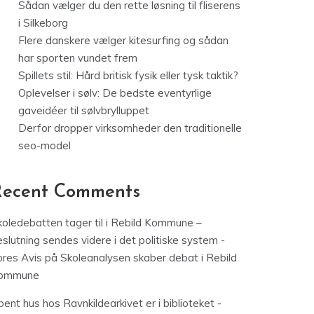
Sådan vælger du den rette løsning til fliserens
i Silkeborg
Flere danskere vælger kitesurfing og sådan
har sporten vundet frem
Spillets stil: Hård britisk fysik eller tysk taktik?
Oplevelser i sølv: De bedste eventyrlige
gaveidéer til sølvbrylluppet
Derfor dropper virksomheder den traditionelle
seo-model
Recent Comments
koledebatten tager til i Rebild Kommune –
slutning sendes videre i det politiske system -
ores Avis
på
Skoleanalysen skaber debat i Rebild
ommune
ent hus hos Ravnkildearkivet er i biblioteket -