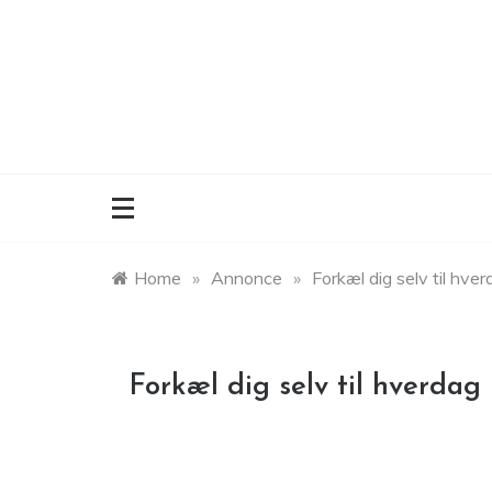
Skip
to
content
Home
»
Annonce
»
Forkæl dig selv til hve
Forkæl dig selv til hverdag