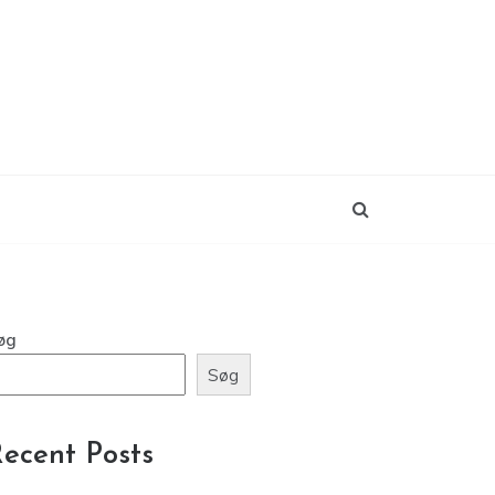
øg
Søg
ecent Posts