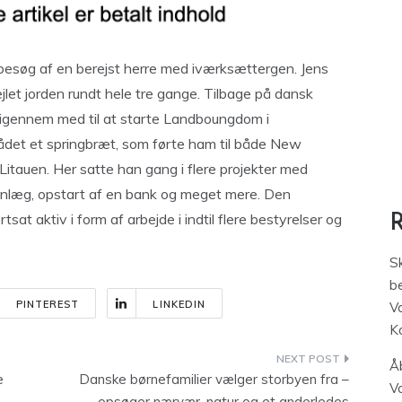
besøg af en berejst herre med iværksættergen. Jens
jlet jorden rundt hele tre gange. Tilbage på dansk
igennem med til at starte Landboungdom i
ådet et springbræt, som førte ham til både New
Litauen. Her satte han gang i flere projekter med
gsanlæg, opstart af en bank og meget mere. Den
at aktiv i form af arbejde i indtil flere bestyrelser og
S
be
PINTEREST
LINKEDIN
V
K
Åb
e
Danske børnefamilier vælger storbyen fra –
V
opsøger nærvær, natur og et anderledes