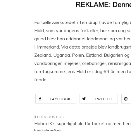
Fortælleværkstedet i Terndrup havde fornylig 
Hald, som var dagens fortæller, har som ung se
grund blev han uddannet landmand, og var her
Himmerland. Via dette arbejde blev landbrugsr
Zealand, Uganda, Polen, Estland, Bulgarien og 
vandboringer, mejerier, olieboringer, rensnin
foretagsomme Jens Hald er i dag 69 år, men forts
fonde.
FACEBOOK
TWITTER
Indlægsnavigation
Hobro IK’s superligahold får tanket op med fler
hestekræfter