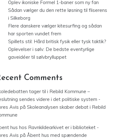
Oplev ikoniske Formel 1-baner som ny fan
Sådan vælger du den rette løsning til fliserens
i Silkeborg
Flere danskere vælger kitesurfing og sådan
har sporten vundet frem
Spillets stil: Hård britisk fysik eller tysk taktik?
Oplevelser i sølv: De bedste eventyrlige
gaveidéer til sølvbrylluppet
Recent Comments
koledebatten tager til i Rebild Kommune –
slutning sendes videre i det politiske system -
ores Avis
på
Skoleanalysen skaber debat i Rebild
ommune
ent hus hos Ravnkildearkivet er i biblioteket -
ores Avis
på
Åbent hus med spændende