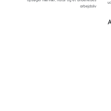
u
arbejdsliv
A