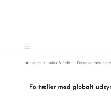
Skip
to
content
Home
»
Kultur & fritid
»
Fortæller med glob
Fortæller med globalt udsy