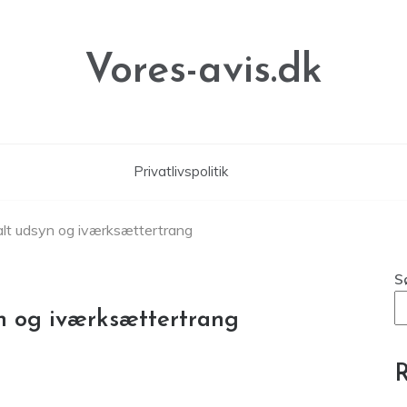
Vores-avis.dk
Privatlivspolitik
alt udsyn og iværksættertrang
S
n og iværksættertrang
R