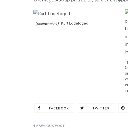
Kurt Ladefoged
O
å
v
e
i
FACEBOOK
TWITTER
Indlægsnavigation