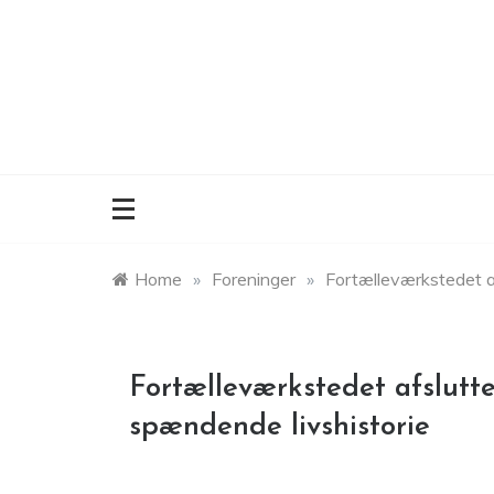
Skip
to
content
Home
»
Foreninger
»
Fortælleværkstedet 
Fortælleværkstedet afslut
spændende livshistorie