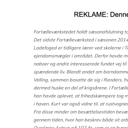
Fortælleværkstedet holdt sæsonafslutning to
Det sidste Fortælleværksted i sæsonen 2014
Ladefoged er tidligere lærer ved skolerne i
ejendomsmægler i området. Derfor havde man
naboer og andre interesserede fundet vej til
spændende liv. Blandt andet om barndommen.
Velling, sammen bosatte de sig i Randers, hv
dermed huske en del af krigsårene. I Fortæl
han havde oplevet, at frihedskæmpere tog 
i haven. Kurt var også vidne til, at rustvo
Fra disse minder om besættelsestiden bevæge
gennem tiden, hvor han beskrev både sit arbej
Overlæge Astrup på 102 år, som er en hyppi