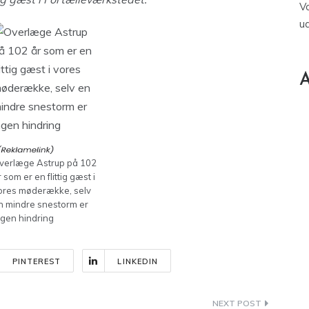
V
u
A
verlæge Astrup på 102
r som er en flittig gæst i
ores møderække, selv
n mindre snestorm er
ngen hindring
PINTEREST
LINKEDIN