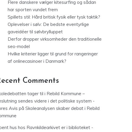
Flere danskere vælger kitesurfing og sådan
har sporten vundet frem
Spillets stil: Hård britisk fysik eller tysk taktik?
Oplevelser i sølv: De bedste eventyrlige
gaveidéer til sølvbrylluppet
Derfor dropper virksomheder den traditionelle
seo-model
Hvilke kriterier ligger til grund for rangeringer
af onlinecasinoer i Danmark?
Recent Comments
koledebatten tager til i Rebild Kommune –
slutning sendes videre i det politiske system -
ores Avis
på
Skoleanalysen skaber debat i Rebild
ommune
ent hus hos Ravnkildearkivet er i biblioteket -