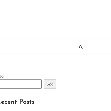
øg
Søg
ecent Posts