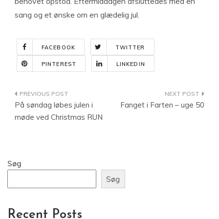
behovet opstod. Eftermiddagen afsluttedes med en
sang og et ønske om en glædelig jul.
FACEBOOK
TWITTER
PINTEREST
LINKEDIN
Indlægsnavigation
På søndag løbes julen i
Fanget i Farten – uge 50
møde ved Christmas RUN
Søg
Søg
Recent Posts