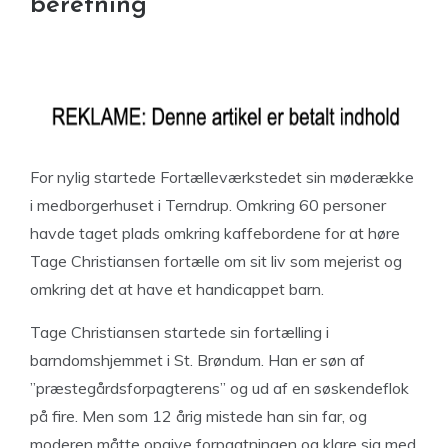
beretning
For nylig startede Fortælleværkstedet sin møderække
i medborgerhuset i Terndrup. Omkring 60 personer
havde taget plads omkring kaffebordene for at høre
Tage Christiansen fortælle om sit liv som mejerist og
omkring det at have et handicappet barn.
Tage Christiansen startede sin fortælling i
barndomshjemmet i St. Brøndum. Han er søn af
”præstegårdsforpagterens” og ud af en søskendeflok
på fire. Men som 12 årig mistede han sin far, og
moderen måtte opgive forpagtningen og klare sig med