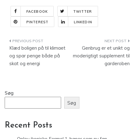
FACEBOOK
TWITTER
PINTEREST
LINKEDIN
Indlægsnavigation
Klæd boligen på til klimaet
Genbrug er et unikt og
og spar penge både på
moderigtigt supplement til
skat og energi
garderoben
Søg
Søg
Recent Posts
Oplev ikoniske Formel 1-baner som ny fan