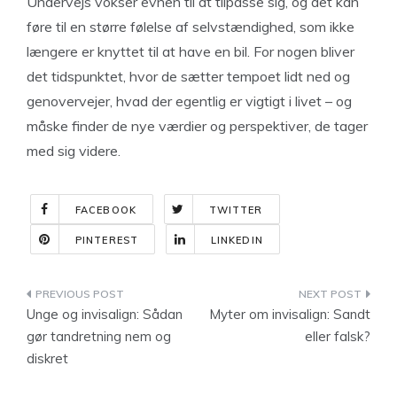
Undervejs vokser evnen til at tilpasse sig, og det kan
føre til en større følelse af selvstændighed, som ikke
længere er knyttet til at have en bil. For nogen bliver
det tidspunktet, hvor de sætter tempoet lidt ned og
genovervejer, hvad der egentlig er vigtigt i livet – og
måske finder de nye værdier og perspektiver, de tager
med sig videre.
FACEBOOK
TWITTER
PINTEREST
LINKEDIN
Indlægsnavigation
Unge og invisalign: Sådan
Myter om invisalign: Sandt
gør tandretning nem og
eller falsk?
diskret